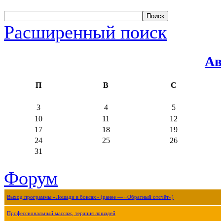
Расширенный поиск
Ав
П
В
С
3
4
5
10
11
12
17
18
19
24
25
26
31
Форум
Выход программы «Лошади в боксах» (ранее — «Обратный отсчёт»)
Профессиональный массаж, терапия лошадей