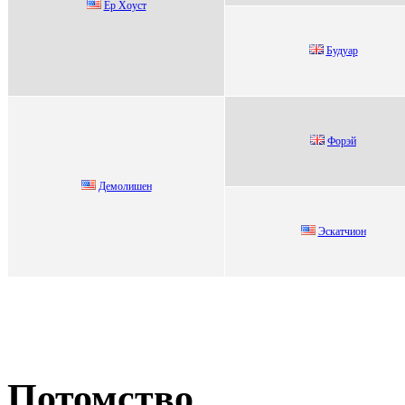
Ёр Хoуст
Будуаp
Фоpэй
Демолишен
Эскатчион
Потомство