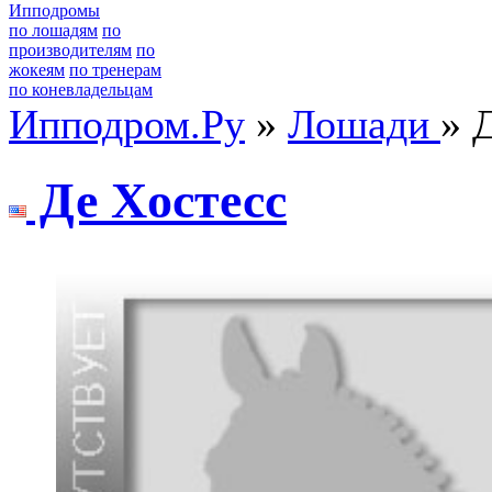
Ипподромы
по лошадям
по
производителям
по
жокеям
по тренерам
по коневладельцам
Ипподром.Ру
»
Лошади
» 
Де Xoстесс