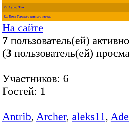
Re: Супер Тип
Re: Приз Терского конного завода
На сайте
7
пользователь(ей) активн
(
3
пользователь(ей) просм
Участников: 6
Гостей: 1
Antrib
,
Archer
,
aleks11
,
Ade