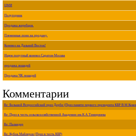
ЦМИ
Полуторник
Продажа жеребцов.
Племенные пони на продажу.
Коневоз на Дальний Восток!
Ищем попутный коневоз Саратов-Москва
продажа лошадей
Продажа ЧК лошадей
Комментарии
Re: Большой Всероссийский приз Дерби (Приз памяти первого президента КБР В.М.Коко
Re: Приз в честь сельскохозяйственной Академии им.К.А.Тимирязева
Re: Паландер
Re: Кубок Майлеров (Приз в честь КБР)