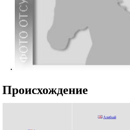
Происхождение
Алибxай