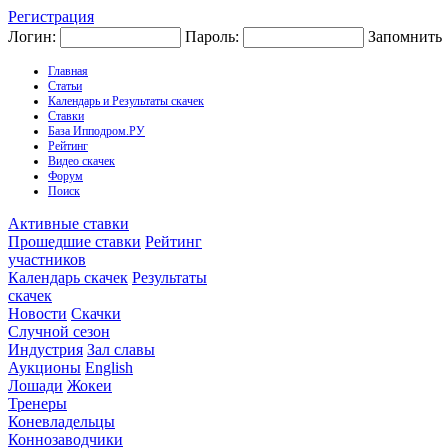
Регистрация
Логин:
Пароль:
Запомнить
Главная
Статьи
Календарь и Результаты скачек
Ставки
База Ипподром.РУ
Рейтинг
Видео скачек
Форум
Поиск
Активные ставки
Прошедшие ставки
Рейтинг
участников
Календарь скачек
Результаты
скачек
Новости
Скачки
Случной сезон
Индустрия
Зал славы
Аукционы
English
Лошади
Жокеи
Тренеры
Коневладельцы
Коннозаводчики