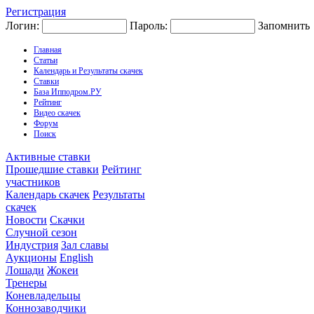
Регистрация
Логин:
Пароль:
Запомнить
Главная
Статьи
Календарь и Результаты скачек
Ставки
База Ипподром.РУ
Рейтинг
Видео скачек
Форум
Поиск
Активные ставки
Прошедшие ставки
Рейтинг
участников
Календарь скачек
Результаты
скачек
Новости
Скачки
Случной сезон
Индустрия
Зал славы
Аукционы
English
Лошади
Жокеи
Тренеры
Коневладельцы
Коннозаводчики