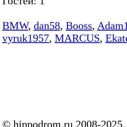
Гостей: 1
BMW
,
dan58
,
Booss
,
Adam1
vyruk1957
,
MARCUS
,
Ekat
© hippodrom.ru 2008-2025.