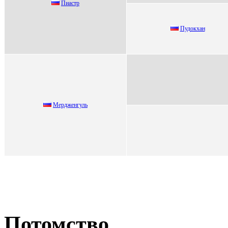
Пиacтp
Пудoкхан
Меpдженгуль
Потомство