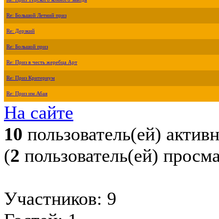
Re: Большой Летний приз
Re: Дерзкий
Re: Большой приз
Re: Приз в честь жеребца Арт
Re: Приз Критериум
Re: Приз им.Абая
На сайте
10
пользователь(ей) актив
(
2
пользователь(ей) просм
Участников: 9