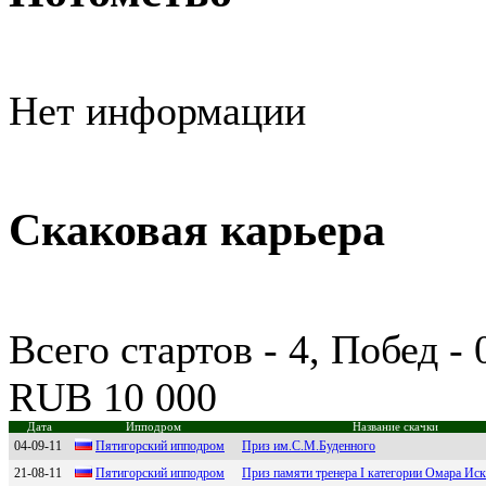
Нет информации
Скаковая карьера
Всего стартов - 4, Побед -
RUB 10 000
Дата
Ипподром
Название скачки
04-09-11
Пятигopcкий иппoдpoм
Приз им.С.М.Буденного
21-08-11
Пятигopский иппoдpoм
Приз памяти тренера I категории Омара Ис