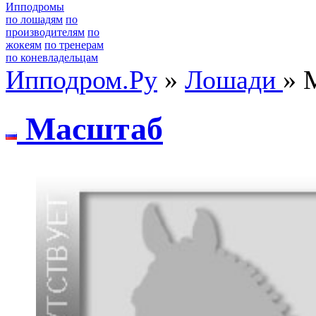
Ипподромы
по лошадям
по
производителям
по
жокеям
по тренерам
по коневладельцам
Ипподром.Ру
»
Лошади
» 
Mаcштаб