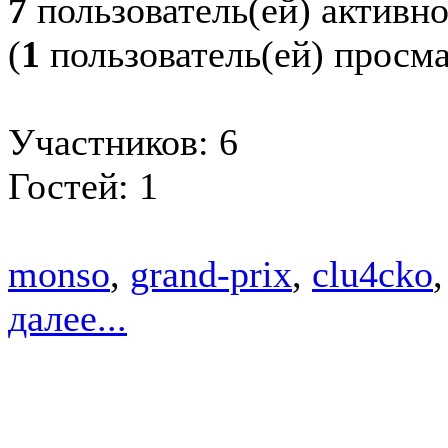
7
пользователь(ей) активн
(
1
пользователь(ей) просм
Участников: 6
Гостей: 1
monso
,
grand-prix
,
clu4cko
далее...