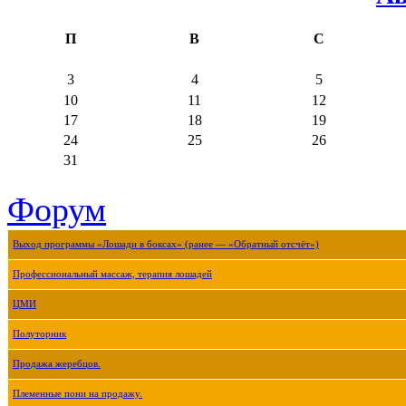
П
В
С
3
4
5
10
11
12
17
18
19
24
25
26
31
Форум
Выход программы «Лошади в боксах» (ранее — «Обратный отсчёт»)
Профессиональный массаж, терапия лошадей
ЦМИ
Полуторник
Продажа жеребцов.
Племенные пони на продажу.