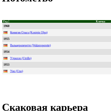
Год
Кличка
1960
Конигин Ольга (Konigin Olga)
1955
Вальцероперетте (Walzeroperette)
1954
Утрилло (Utrillo)
1953
Уно (Uno)
Скаковая карьера