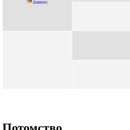
Атaнaзиус
Потомство