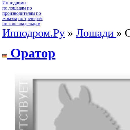
Ипподромы
по лошадям
по
производителям
по
жокеям
по тренерам
по коневладельцам
Ипподром.Ру
»
Лошади
» 
Oратор