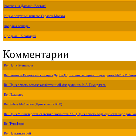
Коневоз на Дальний Восток!
Ищем попутный коневоз Саратов-Москва
продажа лошадей
Продажа ЧК лошадей
Комментарии
Re: Приз Гелишикли
Re: Большой Всероссийский приз Дерби (Приз памяти первого президента КБР В.М.Коко
Re: Приз в честь сельскохозяйственной Академии им.К.А.Тимирязева
Re: Паландер
Re: Кубок Майлеров (Приз в честь КБР)
Re: Приз Министерства сельского хозяйства КБР (Приз в честь года единства народов Ро
Re: Турафриф
Re: Практикал Бой