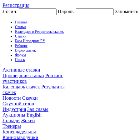
Регистрация
Логин:
Пароль:
Запомнить
Главная
Статьи
Календарь и Результаты скачек
Ставки
База Ипподром.РУ
Рейтинг
Видео скачек
Форум
Поиск
Активные ставки
Прошедшие ставки
Рейтинг
участников
Календарь скачек
Результаты
скачек
Новости
Скачки
Случной сезон
Индустрия
Зал славы
Аукционы
English
Лошади
Жокеи
Тренеры
Коневладельцы
Коннозаводчики