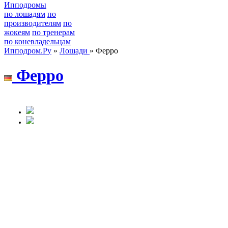
Ипподромы
по лошадям
по
производителям
по
жокеям
по тренерам
по коневладельцам
Ипподром.Ру
»
Лошади
» Ферро
Феppo