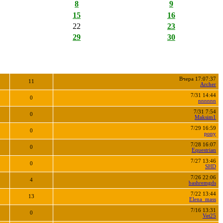
8
9
15
16
22
23
29
30
Вчера 17:07:37
11
Archer
7/31 14:44
0
nnnnnn
7/31 7:54
0
Maksim1
7/29 16:59
0
pony
7/28 16:07
0
Equestrian
7/27 13:46
0
SHD
7/26 22:06
4
bashremgds
7/22 13:44
13
Elena_mass
7/16 13:31
0
Vet25