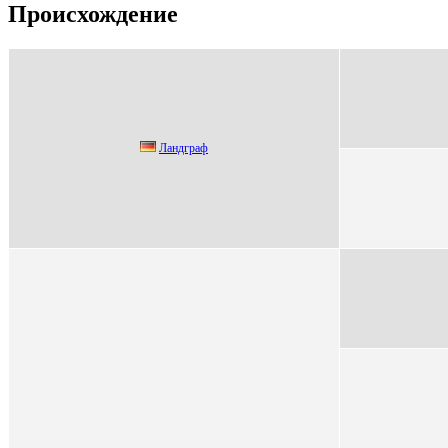
Происхождение
Лaндгpaф