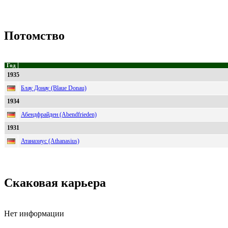
Потомство
Год
1935
Блау Донау (Blaue Donau)
1934
Абендфрайден (Abendfrieden)
1931
Атаназиус (Athanasius)
Скаковая карьера
Нет информации