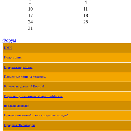
3
4
10
11
17
18
24
25
31
Форум
ЦМИ
Полуторник
Продажа жеребцов.
Племенные пони на продажу.
Коневоз на Дальний Восток!
Ищем попутный коневоз Саратов-Москва
продажа лошадей
Профессиональный массаж, терапия лошадей
Продажа ЧК лошадей