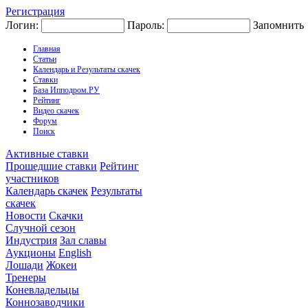
Регистрация
Логин:
Пароль:
Запомнить
Главная
Статьи
Календарь и Результаты скачек
Ставки
База Ипподром.РУ
Рейтинг
Видео скачек
Форум
Поиск
Активные ставки
Прошедшие ставки
Рейтинг
участников
Календарь скачек
Результаты
скачек
Новости
Скачки
Случной сезон
Индустрия
Зал славы
Аукционы
English
Лошади
Жокеи
Тренеры
Коневладельцы
Коннозаводчики