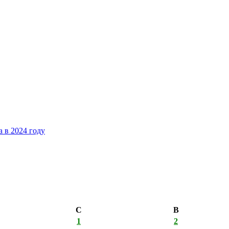
 в 2024 году
С
В
1
2