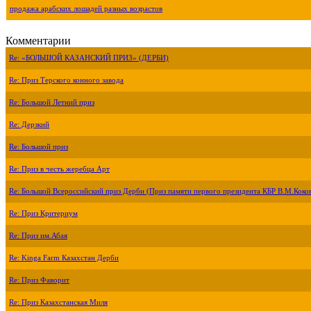
продажа арабских лошадей разных возрастов
Комментарии
Re: «БОЛЬШОЙ КАЗАНСКИЙ ПРИЗ» (ДЕРБИ)
Re: Приз Терского конного завода
Re: Большой Летний приз
Re: Дерзкий
Re: Большой приз
Re: Приз в честь жеребца Арт
Re: Большой Всероссийский приз Дерби (Приз памяти первого президента КБР В.М.Коко
Re: Приз Критериум
Re: Приз им.Абая
Re: Kinga Farm Казахстан Дерби
Re: Приз Фаворит
Re: Приз Казахстанская Миля