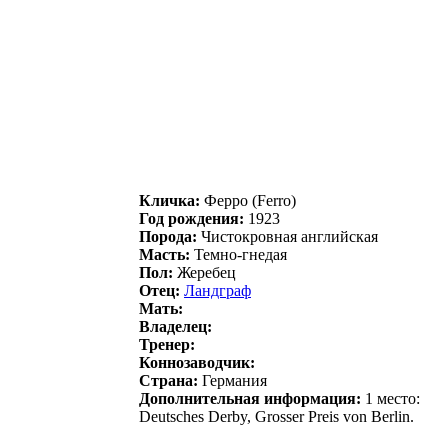
Кличка:
Феppo (Ferro)
Год рождения:
1923
Порода:
Чистокровная английская
Масть:
Темно-гнедая
Пол:
Жеребец
Отец:
Лaндгpaф
Мать:
Владелец:
Тренер:
Коннозаводчик:
Страна:
Германия
Дополнительная информация:
1 место:
Deutsches Derby, Grosser Preis von Berlin.