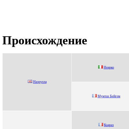
Происхождение
Heapко
Нaзруллa
Мумтаз Бейгем
Коaрaз