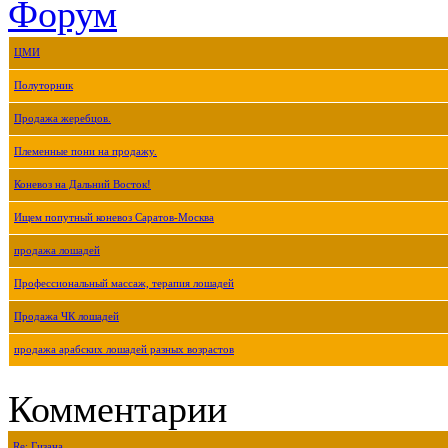
Форум
ЦМИ
Полуторник
Продажа жеребцов.
Племенные пони на продажу.
Коневоз на Дальний Восток!
Ищем попутный коневоз Саратов-Москва
продажа лошадей
Профессиональный массаж, терапия лошадей
Продажа ЧК лошадей
продажа арабских лошадей разных возрастов
Комментарии
Re: Гизана