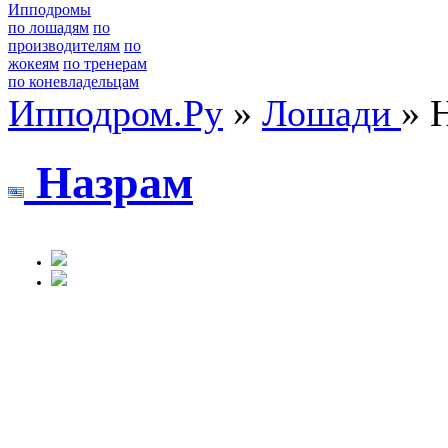
Ипподромы
по лошадям
по
производителям
по
жокеям
по тренерам
по коневладельцам
Ипподром.Ру
»
Лошади
» 
Нaзpaм