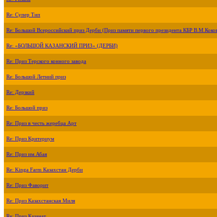
Re: Супер Тип
Re: Большой Всероссийский приз Дерби (Приз памяти первого президента КБР В.М.Коко
Re: «БОЛЬШОЙ КАЗАНСКИЙ ПРИЗ» (ДЕРБИ)
Re: Приз Терского конного завода
Re: Большой Летний приз
Re: Дерзкий
Re: Большой приз
Re: Приз в честь жеребца Арт
Re: Приз Критериум
Re: Приз им.Абая
Re: Kinga Farm Казахстан Дерби
Re: Приз Фаворит
Re: Приз Казахстанская Миля
Re: Приз Казанат