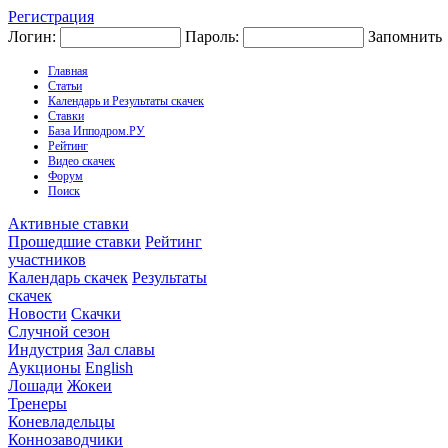
Регистрация
Логин:
Пароль:
Запомнить
Главная
Статьи
Календарь и Результаты скачек
Ставки
База Ипподром.РУ
Рейтинг
Видео скачек
Форум
Поиск
Активные ставки
Прошедшие ставки
Рейтинг
участников
Календарь скачек
Результаты
скачек
Новости
Скачки
Случной сезон
Индустрия
Зал славы
Аукционы
English
Лошади
Жокеи
Тренеры
Коневладельцы
Коннозаводчики