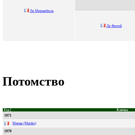
Ля Mиpaмбюль
Ля Фютeй
Потомство
Год
Кличка
1971
Марик (Marike)
1970