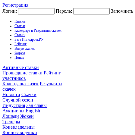
Регистрация
Логин:
Пароль:
Запомнить
Главная
Статьи
Календарь и Результаты скачек
Ставки
База Ипподром.РУ
Рейтинг
Видео скачек
Форум
Поиск
Активные ставки
Прошедшие ставки
Рейтинг
участников
Календарь скачек
Результаты
скачек
Новости
Скачки
Случной сезон
Индустрия
Зал славы
Аукционы
English
Лошади
Жокеи
Тренеры
Коневладельцы
Коннозаводчики