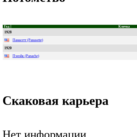
Год
Кличка
1928
Панасетт (Panasette)
1920
Пэнэйк (Panache)
Скаковая карьера
Нет информации