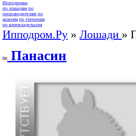
Ипподромы
по лошадям
по
производителям
по
жокеям
по тренерам
по коневладельцам
Ипподром.Ру
»
Лошади
» 
Пaнaсин