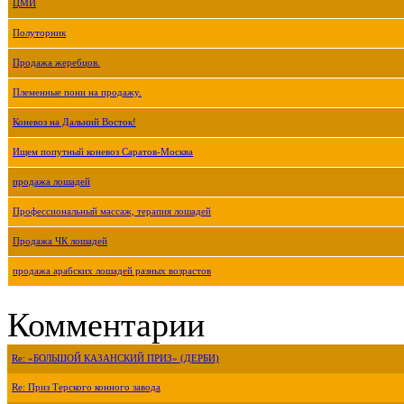
ЦМИ
Полуторник
Продажа жеребцов.
Племенные пони на продажу.
Коневоз на Дальний Восток!
Ищем попутный коневоз Саратов-Москва
продажа лошадей
Профессиональный массаж, терапия лошадей
Продажа ЧК лошадей
продажа арабских лошадей разных возрастов
Комментарии
Re: «БОЛЬШОЙ КАЗАНСКИЙ ПРИЗ» (ДЕРБИ)
Re: Приз Терского конного завода