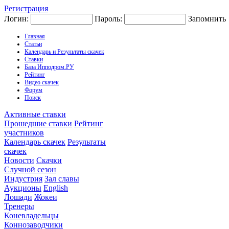
Регистрация
Логин:
Пароль:
Запомнить
Главная
Статьи
Календарь и Результаты скачек
Ставки
База Ипподром.РУ
Рейтинг
Видео скачек
Форум
Поиск
Активные ставки
Прошедшие ставки
Рейтинг
участников
Календарь скачек
Результаты
скачек
Новости
Скачки
Случной сезон
Индустрия
Зал славы
Аукционы
English
Лошади
Жокеи
Тренеры
Коневладельцы
Коннозаводчики