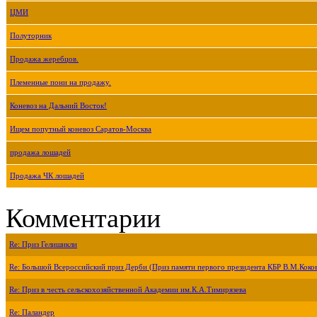
ЦМИ
Полуторник
Продажа жеребцов.
Племенные пони на продажу.
Коневоз на Дальний Восток!
Ищем попутный коневоз Саратов-Москва
продажа лошадей
Продажа ЧК лошадей
Комментарии
Re: Приз Гелишикли
Re: Большой Всероссийский приз Дерби (Приз памяти первого президента КБР В.М.Коко
Re: Приз в честь сельскохозяйственной Академии им.К.А.Тимирязева
Re: Паландер