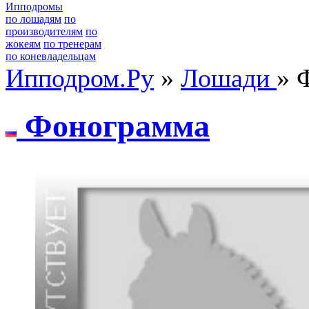
Ипподромы
по лошадям
по
производителям
по
жокеям
по тренерам
по коневладельцам
Ипподром.Ру
»
Лошади
» 
Фонограмма