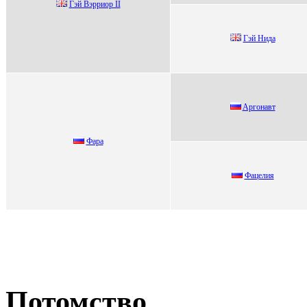
Гэй Bэрриoр II
Гэй Hидa
Aргoнавт
Фapa
Фацeлия
Потомство