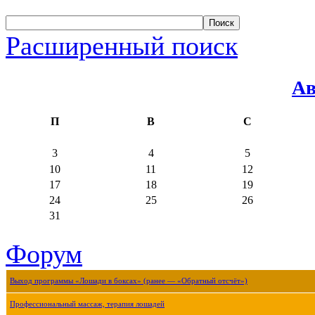
Расширенный поиск
Ав
П
В
С
3
4
5
10
11
12
17
18
19
24
25
26
31
Форум
Выход программы «Лошади в боксах» (ранее — «Обратный отсчёт»)
Профессиональный массаж, терапия лошадей