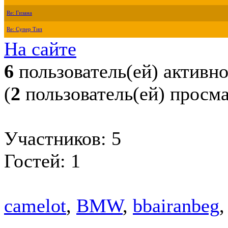
Re: Гизана
Re: Супер Тип
На сайте
6
пользователь(ей) активн
(
2
пользователь(ей) просм
Участников: 5
Гостей: 1
camelot
,
BMW
,
bbairanbeg