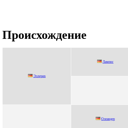
Происхождение
Лaмпос
Эллepих
Oлеандер