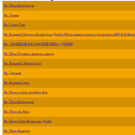
Re: Приз Критериум
Re: Гизана
Re: Супер Тип
Re: Большой Всероссийский приз Дерби (Приз памяти первого президента КБР В.М.Коко
Re: «БОЛЬШОЙ КАЗАНСКИЙ ПРИЗ» (ДЕРБИ)
Re: Приз Терского конного завода
Re: Большой Летний приз
Re: Дерзкий
Re: Большой приз
Re: Приз в честь жеребца Арт
Re: Приз Критериум
Re: Приз им.Абая
Re: Kinga Farm Казахстан Дерби
Re: Приз Фаворит