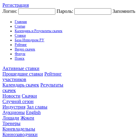
Регистрация
Логин:
Пароль:
Запомнить
Главная
Статьи
Календарь и Результаты скачек
Ставки
База Ипподром.РУ
Рейтинг
Видео скачек
Форум
Поиск
Активные ставки
Прошедшие ставки
Рейтинг
участников
Календарь скачек
Результаты
скачек
Новости
Скачки
Случной сезон
Индустрия
Зал славы
Аукционы
English
Лошади
Жокеи
Тренеры
Коневладельцы
Коннозаводчики