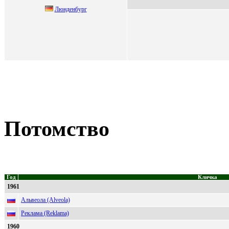
Люнденбург
Потомство
Год
Кличка
1961
Альвеола (Alveola)
Реклама (Reklama)
1960