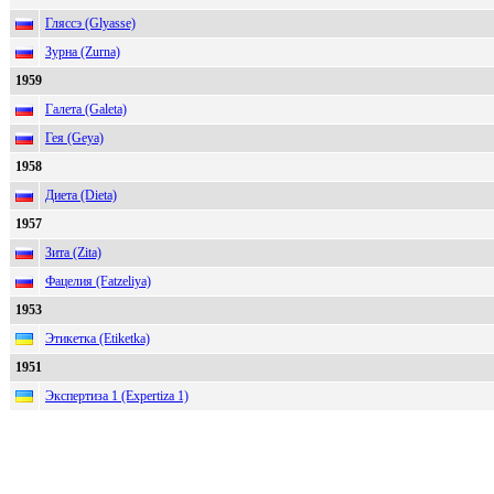
Гляссэ (Glyasse)
Зурна (Zurna)
1959
Галета (Galeta)
Гея (Geya)
1958
Диета (Dieta)
1957
Зита (Zita)
Фацелия (Fatzeliya)
1953
Этикетка (Etiketka)
1951
Экспертиза 1 (Expertiza 1)