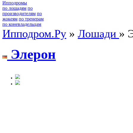
Ипподромы
по лошадям
по
производителям
по
жокеям
по тренерам
по коневладельцам
Ипподром.Ру
»
Лошади
» 
Элeрон