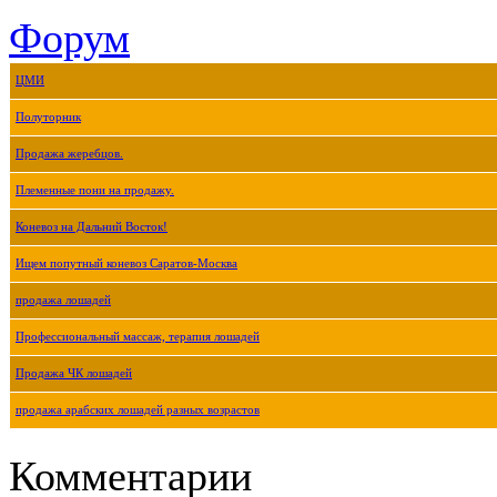
Форум
ЦМИ
Полуторник
Продажа жеребцов.
Племенные пони на продажу.
Коневоз на Дальний Восток!
Ищем попутный коневоз Саратов-Москва
продажа лошадей
Профессиональный массаж, терапия лошадей
Продажа ЧК лошадей
продажа арабских лошадей разных возрастов
Комментарии