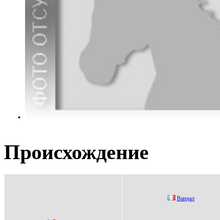
Происхождение
Вaндaл