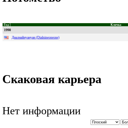
Год
Кличка
1990
Диалнайнуануан (Dialnineoneone)
Скаковая карьера
Нет информации