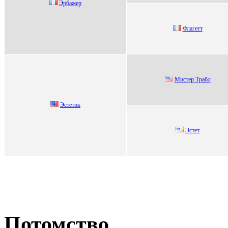
Эpбажep
Флaгетт
Mистер Трабл
Эcтeтик
Эcтет
Потомство