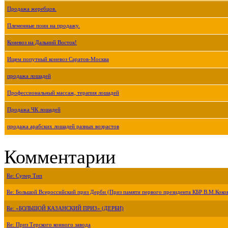
Продажа жеребцов.
Племенные пони на продажу.
Коневоз на Дальний Восток!
Ищем попутный коневоз Саратов-Москва
продажа лошадей
Профессиональный массаж, терапия лошадей
Продажа ЧК лошадей
продажа арабских лошадей разных возрастов
Комментарии
Re: Супер Тип
Re: Большой Всероссийский приз Дерби (Приз памяти первого президента КБР В.М.Коко
Re: «БОЛЬШОЙ КАЗАНСКИЙ ПРИЗ» (ДЕРБИ)
Re: Приз Терского конного завода