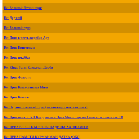
Re: Большой Летний приз
Re: Дерзкий
Re: Большой приз
Re: Приз в честь жеребца Арт
Re: Приз Критериум
Re: Приз им.Абая
Re: Kinga Farm Казахстан Дерби
Re: Приз Фаворит
Re: Приз Казахстанская Миля
Re: Приз Казанат
Re: Ограничительный приз (не имеющих платных мест)
Re: Приз памяти В.П.Кондратова - Приз Министерства Сельского хозяйства РФ
Re: ПРИЗ В ЧЕСТЬ КОБЫЛЫ ПАДИША ХАНШАЙЫМ
Re: ПРИЗ ПАМЯТИ КУРМАНЖАН ДАТКА (ОКС)