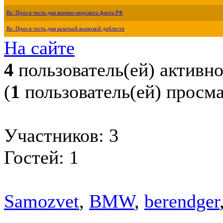
Re: Приз в честь дня военно-морского флота РФ
Re: Приз в честь дня казачьей воинской доблести
На сайте
4
пользователь(ей) активн
(
1
пользователь(ей) просм
Участников: 3
Гостей: 1
Samozvet
,
BMW
,
berendger