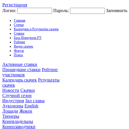
Регистрация
Логин:
Пароль:
Запомнить
Главная
Статьи
Календарь и Результаты скачек
Ставки
База Ипподром.РУ
Рейтинг
Видео скачек
Форум
Поиск
Активные ставки
Прошедшие ставки
Рейтинг
участников
Календарь скачек
Результаты
скачек
Новости
Скачки
Случной сезон
Индустрия
Зал славы
Аукционы
English
Лошади
Жокеи
Тренеры
Коневладельцы
Коннозаводчики