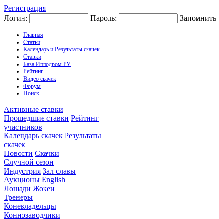
Регистрация
Логин:
Пароль:
Запомнить
Главная
Статьи
Календарь и Результаты скачек
Ставки
База Ипподром.РУ
Рейтинг
Видео скачек
Форум
Поиск
Активные ставки
Прошедшие ставки
Рейтинг
участников
Календарь скачек
Результаты
скачек
Новости
Скачки
Случной сезон
Индустрия
Зал славы
Аукционы
English
Лошади
Жокеи
Тренеры
Коневладельцы
Коннозаводчики