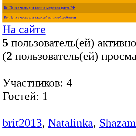
Re: Приз в честь дня военно-морского флота РФ
Re: Приз в честь дня казачьей воинской доблести
На сайте
5
пользователь(ей) активн
(
2
пользователь(ей) просм
Участников: 4
Гостей: 1
brit2013
,
Natalinka
,
Shazam