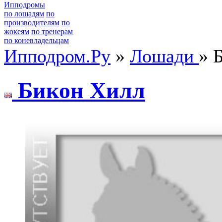
Ипподромы
по лошадям
по
производителям
по
жокеям
по тренерам
по коневладельцам
Ипподром.Ру
»
Лошади
» 
Бикон Хилл