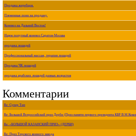
Продажа жеребцов.
Племенные пони на продажу.
Коневоз на Дальний Восток!
Ищем попутный коневоз Саратов-Москва
продажа лошадей
Профессиональный массаж, терапия лошадей
Продажа ЧК лошадей
продажа арабских лошадей разных возрастов
Комментарии
Re: Супер Тип
Re: Большой Всероссийский приз Дерби (Приз памяти первого президента КБР В.М.Коко
Re: «БОЛЬШОЙ КАЗАНСКИЙ ПРИЗ» (ДЕРБИ)
Re: Приз Терского конного завода