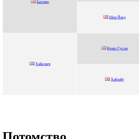
Бастино
Шип Йаpд
Куинз Гуссap
Хайклиеp
Хaйлaйт
Потомство