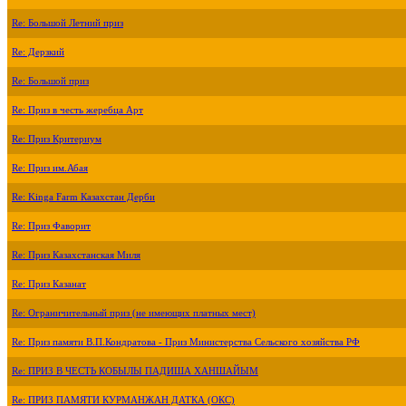
Re: Большой Летний приз
Re: Дерзкий
Re: Большой приз
Re: Приз в честь жеребца Арт
Re: Приз Критериум
Re: Приз им.Абая
Re: Kinga Farm Казахстан Дерби
Re: Приз Фаворит
Re: Приз Казахстанская Миля
Re: Приз Казанат
Re: Ограничительный приз (не имеющих платных мест)
Re: Приз памяти В.П.Кондратова - Приз Министерства Сельского хозяйства РФ
Re: ПРИЗ В ЧЕСТЬ КОБЫЛЫ ПАДИША ХАНШАЙЫМ
Re: ПРИЗ ПАМЯТИ КУРМАНЖАН ДАТКА (ОКС)