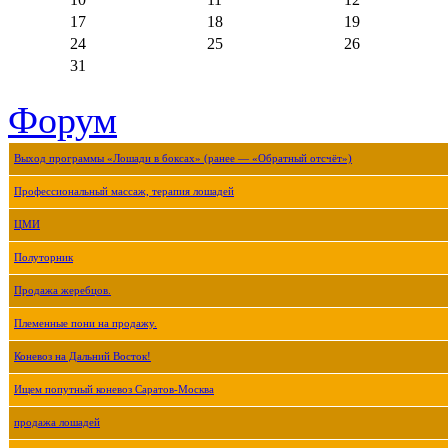
17
18
19
24
25
26
31
Форум
Выход программы «Лошади в боксах» (ранее — «Обратный отсчёт»)
Профессиональный массаж, терапия лошадей
ЦМИ
Полуторник
Продажа жеребцов.
Племенные пони на продажу.
Коневоз на Дальний Восток!
Ищем попутный коневоз Саратов-Москва
продажа лошадей