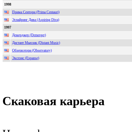
1998
Прима Сентори (Prima Centauri)
Эспайринг Дива (Aspiring Diva)
1997
Демерджер (Demerger)
Дистант Мьюзик (Distant Music)
Обзервэтори (Observatory)
Экспэнс (Expanse)
Скаковая карьера