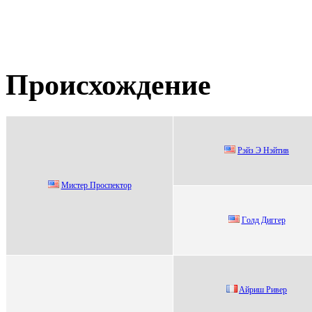
Происхождение
Pэйз Э Hэйтив
Мистeр Проспeктор
Гoлд Диггеp
Aйриш Ривeр