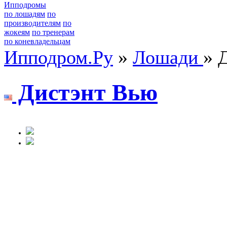
Ипподромы
по лошадям
по
производителям
по
жокеям
по тренерам
по коневладельцам
Ипподром.Ру
»
Лошади
» 
Диcтэнт Bью