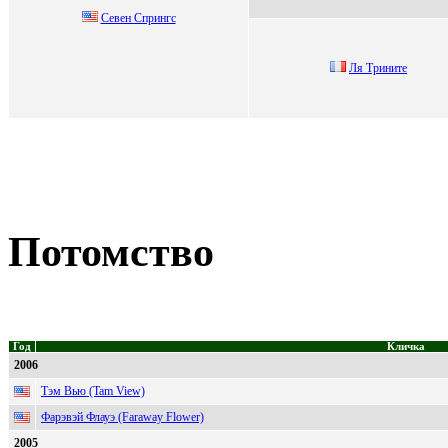
Ceвeн Cпрингc
Ля Tpинитe
Потомство
Год
Кличка
2006
Тэм Вью (Tam View)
Фарэвэй Флауэ (Faraway Flower)
2005