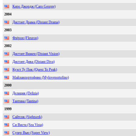
Каро Джордж (Caro George)
2004
Дистэнт Драма (Distant Drama)
2003
Флёрон (Fleuron)
2002
Дистэнт Вижен (Distant Vision)
Дистэнт Дива (Distant Diva)
Куэст Ту Пик (Quest To Peak)
Майлавпортофино (Myloveportofino)
2000
Делиция (Delizia)
Тантина (Tantina)
1999
Сайтсик (Sightseek)
Си Виста (Sea Vista)
Супер Вью (Super View)