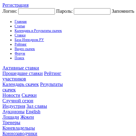
Регистрация
Логин:
Пароль:
Запомнить
Главная
Статьи
Календарь и Результаты скачек
Ставки
База Ипподром.РУ
Рейтинг
Видео скачек
Форум
Поиск
Активные ставки
Прошедшие ставки
Рейтинг
участников
Календарь скачек
Результаты
скачек
Новости
Скачки
Случной сезон
Индустрия
Зал славы
Аукционы
English
Лошади
Жокеи
Тренеры
Коневладельцы
Коннозаводчики