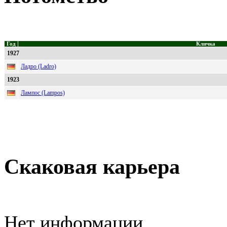
Год
Кличка
1927
Ладро (Ladro)
1923
Лампос (Lampos)
Скаковая карьера
Нет информации