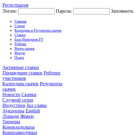
Регистрация
Логин:
Пароль:
Запомнить
Главная
Статьи
Календарь и Результаты скачек
Ставки
База Ипподром.РУ
Рейтинг
Видео скачек
Форум
Поиск
Активные ставки
Прошедшие ставки
Рейтинг
участников
Календарь скачек
Результаты
скачек
Новости
Скачки
Случной сезон
Индустрия
Зал славы
Аукционы
English
Лошади
Жокеи
Тренеры
Коневладельцы
Коннозаводчики