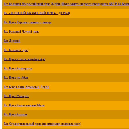
Re: Большой Всероссийский приз Дерби (Приз памяти первого президента КБР В.М.Коко
Re: «БОЛЬШОЙ КАЗАНСКИЙ ПРИЗ» (ДЕРБИ)
Re: Приз Терского конного завода
Re: Большой Летний приз
Re: Дерзкий
Re: Большой приз
Re: Приз в честь жеребца Арт
Re: Приз Критериум
Re: Приз им.Абая
Re: Kinga Farm Казахстан Дерби
Re: Приз Фаворит
Re: Приз Казахстанская Миля
Re: Приз Казанат
Re: Ограничительный приз (не имеющих платных мест)