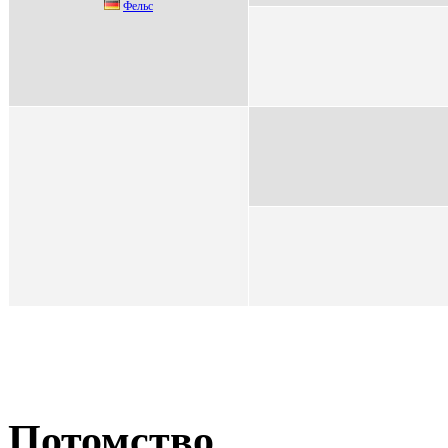
Фeльc
Потомство