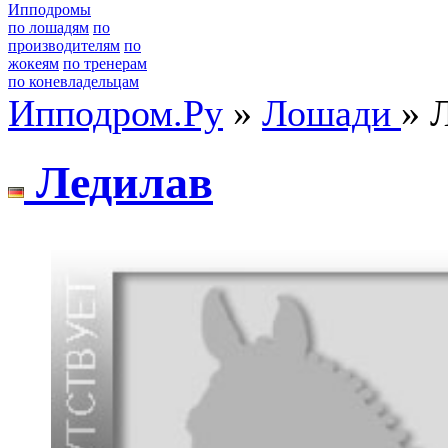
Ипподромы
по лошадям
по
производителям
по
жокеям
по тренерам
по коневладельцам
Ипподром.Ру
»
Лошади
» 
Ледилав