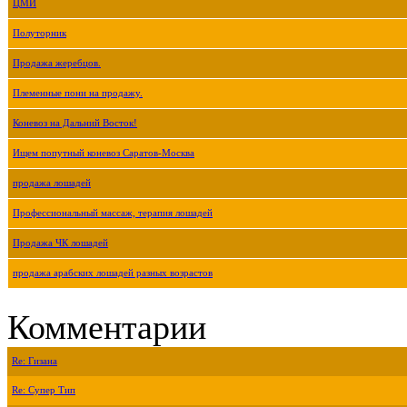
ЦМИ
Полуторник
Продажа жеребцов.
Племенные пони на продажу.
Коневоз на Дальний Восток!
Ищем попутный коневоз Саратов-Москва
продажа лошадей
Профессиональный массаж, терапия лошадей
Продажа ЧК лошадей
продажа арабских лошадей разных возрастов
Комментарии
Re: Гизана
Re: Супер Тип