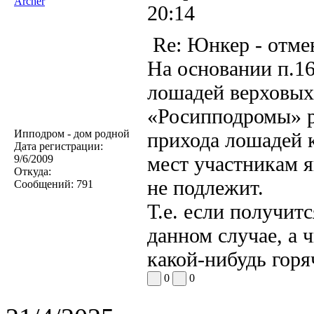
Archer
20:14
Re: Юнкер - отме
На основании п.1
лошадей верховых
«Росипподромы» р
Ипподром - дом родной
прихода лошадей 
Дата регистрации:
мест участникам 
9/6/2009
Откуда:
не подлежит.
Сообщений:
791
Т.е. если получит
данном случае, а 
какой-нибудь горя
0
0