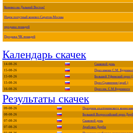
Коневоз на Дальний Восток!
Ищем попутный коневоз Саратов-Москва
продажа лошадей
Продажа ЧК лошадей
Календарь скачек
14-08-26
Скаковой день
15-08-26
Приз имени С.М. Буденно
15-08-26
Большой Уфимский приз (
15-08-26
Приз Сравнения (араб.)
16-08-26
Приз им. С.М.Буденного
Результаты скачек
09-08-26
Праздник ахалтекинского коннозав
08-08-26
Большой Всероссийский приз Дер
07-08-26
Скаковой день
07-08-26
Арабское Дерби