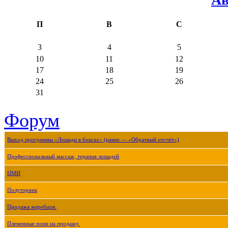
П
В
С
3
4
5
10
11
12
17
18
19
24
25
26
31
Форум
Выход программы «Лошади в боксах» (ранее — «Обратный отсчёт»)
Профессиональный массаж, терапия лошадей
ЦМИ
Полуторник
Продажа жеребцов.
Племенные пони на продажу.