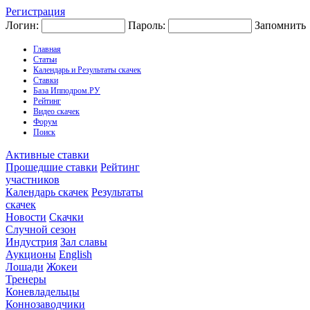
Регистрация
Логин:
Пароль:
Запомнить
Главная
Статьи
Календарь и Результаты скачек
Ставки
База Ипподром.РУ
Рейтинг
Видео скачек
Форум
Поиск
Активные ставки
Прошедшие ставки
Рейтинг
участников
Календарь скачек
Результаты
скачек
Новости
Скачки
Случной сезон
Индустрия
Зал славы
Аукционы
English
Лошади
Жокеи
Тренеры
Коневладельцы
Коннозаводчики