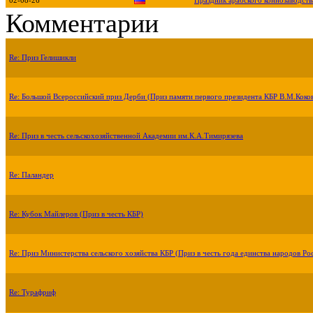
02-08-26
Праздник арабского коннозаводств
Комментарии
Re: Приз Гелишикли
Re: Большой Всероссийский приз Дерби (Приз памяти первого президента КБР В.М.Коко
Re: Приз в честь сельскохозяйственной Академии им.К.А.Тимирязева
Re: Паландер
Re: Кубок Майлеров (Приз в честь КБР)
Re: Приз Министерства сельского хозяйства КБР (Приз в честь года единства народов Ро
Re: Турафриф