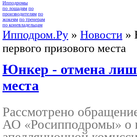
Ипподромы
по лошадям
по
производителям
по
жокеям
по тренерам
по коневладельцам
Ипподром.Ру
»
Новости
» 
первого призового места
Юнкер - отмена лиш
места
Рассмотрено обращение
АО «Росипподромы» о 
апелляционной комисс