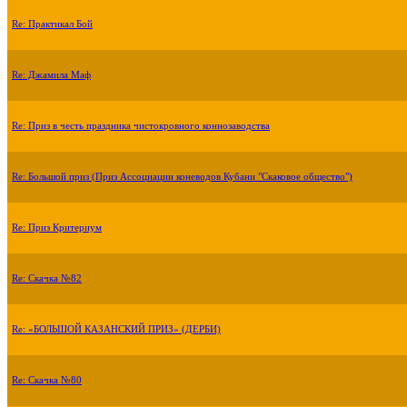
Re: Практикал Бой
Re: Джамила Маф
Re: Приз в честь праздника чистокровного коннозаводства
Re: Большой приз (Приз Ассоциации коневодов Кубани "Скаковое общество")
Re: Приз Критериум
Re: Скачка №82
Re: «БОЛЬШОЙ КАЗАНСКИЙ ПРИЗ» (ДЕРБИ)
Re: Скачка №80