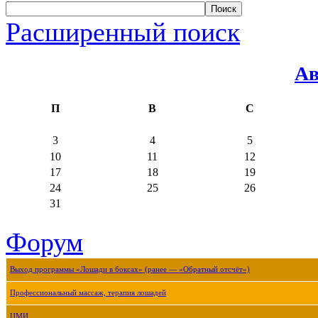
Расширенный поиск
Ав
П
В
С
3
4
5
10
11
12
17
18
19
24
25
26
31
Форум
Выход программы «Лошади в боксах» (ранее — «Обратный отсчёт»)
Профессиональный массаж, терапия лошадей
ЦМИ