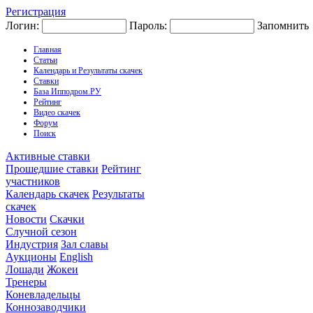
Регистрация
Логин:
Пароль:
Запомнить
Главная
Статьи
Календарь и Результаты скачек
Ставки
База Ипподром.РУ
Рейтинг
Видео скачек
Форум
Поиск
Активные ставки
Прошедшие ставки
Рейтинг
участников
Календарь скачек
Результаты
скачек
Новости
Скачки
Случной сезон
Индустрия
Зал славы
Аукционы
English
Лошади
Жокеи
Тренеры
Коневладельцы
Коннозаводчики