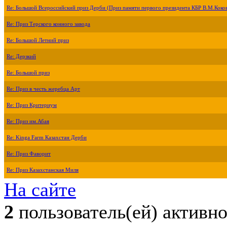
Re: Большой Всероссийский приз Дерби (Приз памяти первого президента КБР В.М.Коко
Re: Приз Терского конного завода
Re: Большой Летний приз
Re: Дерзкий
Re: Большой приз
Re: Приз в честь жеребца Арт
Re: Приз Критериум
Re: Приз им.Абая
Re: Kinga Farm Казахстан Дерби
Re: Приз Фаворит
Re: Приз Казахстанская Миля
На сайте
2
пользователь(ей) активн