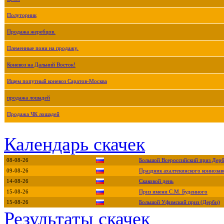
Полуторник
Продажа жеребцов.
Племенные пони на продажу.
Коневоз на Дальний Восток!
Ищем попутный коневоз Саратов-Москва
продажа лошадей
Продажа ЧК лошадей
Календарь скачек
08-08-26
Большой Всероссийский приз Дер
09-08-26
Праздник ахалтекинского коннозав
14-08-26
Скаковой день
15-08-26
Приз имени С.М. Буденного
15-08-26
Большой Уфимский приз (Дерби)
Результаты скачек