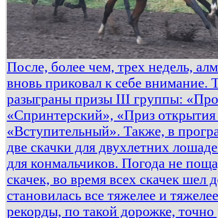
После, более чем, трех недель, а
вновь приковал к себе внимание. 
разыграны призы III группы: «Пр
«Спринтерский», «Приз открытия 
«Вступительный». Также, в прог
две скачки для двухлетних лошаде
для конмальчиков. Погода не пощ
скачек, во время всех скачек шел 
становилась все тяжелее и тяжелее
рекорды, по такой дорожке, точно 