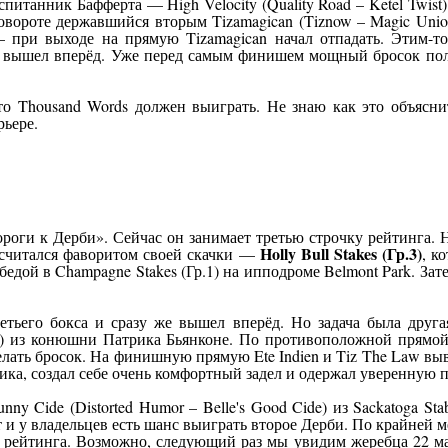
питанник Бафферта — High Velocity (Quality Road – Ketel Twist
овороте державшийся вторым Tizamagican (Tiznow – Magic Union
— при выходе на прямую Tizamagican начал отпадать. Этим-т
 и вышел вперёд. Уже перед самым финишем мощный бросок полев
то Thousand Words должен выиграть. Не знаю как это объясн
рьере.
роги к Дерби». Сейчас он занимает третью строчку рейтинга. Н
Holly Bull Stakes (Гр.3)
он считался фаворитом своей скачки —
, к
бедой в Champagne Stakes (Гр.1) на ипподроме Belmont Park. Зат
третьего бокса и сразу же вышел вперёд. Но задача была дру
ndia) из конюшни Патрика Бьянконе. По противоположной прямой
сделать бросок. На финишную прямую Ete Indien и Tiz The Law 
ника, создал себе очень комфортный задел и одержал уверенную 
nny Cide (Distorted Humor – Belle's Good Cide) из Sackatoga 
т и у владельцев есть шанс выиграть второе Дерби. По крайней м
у рейтинга. Возможно, следующий раз мы увидим жеребца 22 март