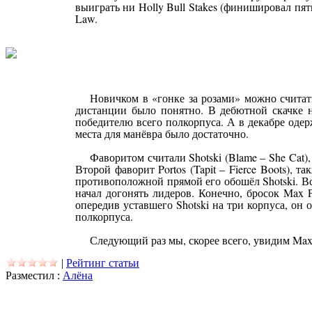
выиграть ни Holly Bull Stakes (финишировал пят
Law.
Новичком в «гонке за розами» можно считать
дистанции было понятно. В дебютной скачке н
победителю всего полкорпуса. А в декабре оде
места для манёвра было достаточно.
Фаворитом считали Shotski (Blame – She Cat)
Второй фаворит Portos (Tapit – Fierce Boots), т
противоположной прямой его обошёл Shotski. В
начал догонять лидеров. Конечно, бросок Max 
опередив уставшего Shotski на три корпуса, он 
полкорпуса.
Следующий раз мы, скорее всего, увидим Max P
|
Рейтинг статьи
Разместил :
Алёна