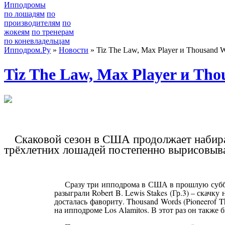
Ипподромы
по лошадям
по
производителям
по
жокеям
по тренерам
по коневладельцам
Ипподром.Ру
»
Новости
» Tiz The Law, Max Player и Thousand 
Tiz The Law, Max Player и Tho
Скаковой сезон в США продолжает набира
трёхлетних лошадей постепенно вырисовыва
Сразу три ипподрома в США в прошлую суббот
разыграли Robert B. Lewis Stakes (Гр.3) – скачк
досталась фавориту. Thousand Words (Pioneerof Th
на ипподроме Los Alamitos. В этот раз он также 