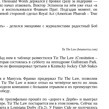
). Thousand Words держался у бровки сразу за лидерами —
) начал атаковать. Виктор Эспиноза на нём уже ехал «в
о и воспользовался Флавьен Прат. Подгадав момент, он
ой стороной сделал Royal Act (American Pharoah – True
ить» - делился эмоциями с журналистами радостный Боб
Tiz The Law (betamerica.com)
ад ним в таблице разместился Tiz The Law (Consitution –
оторая состоялась в субботу на ипподроме Gulfstream Park.
ем он финишировал третьим в Kentucky Jockey Club Stakes
гая и Мануэль Франко придержал Tiz The Law, позволив
 Tiz The Law и вовсе отпал на четвёртое место но лишь
выводили компанию с большим отрывом и их преимущество
победу.
Stable триумфально прошёл по «дороге к Дерби» и выиграл
ере, Tiz The Law постарается им в этом помочь. Сейчас на
а в Louisiana Derby (Гр.2). У Funny Cide не получилось