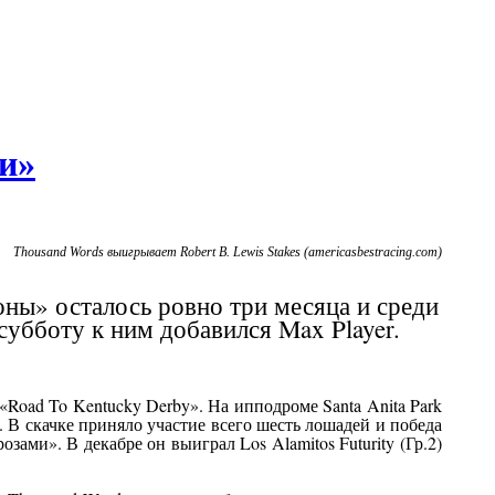
ми»
Thousand Words выигрывает Robert B. Lewis Stakes (americasbestracing.com)
ны» осталось ровно три месяца и среди
убботу к ним добавился Max Player.
oad To Kentucky Derby». На ипподроме Santa Anita Park
у. В скачке приняло участие всего шесть лошадей и победа
озами». В декабре он выиграл Los Alamitos Futurity (Гр.2)