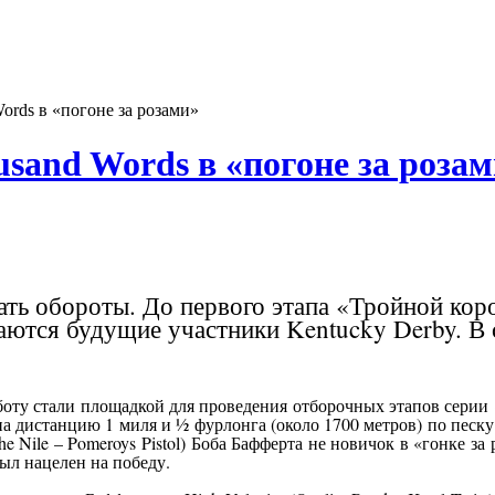
Words в «погоне за розами»
usand Words в «погоне за роза
ть обороты. До первого этапа «Тройной коро
ются будущие участники Kentucky Derby. В с
у стали площадкой для проведения отборочных этапов серии «R
у на дистанцию 1 миля и ½ фурлонга (около 1700 метров) по песк
e Nile – Pomeroys Pistol) Боба Бафферта не новичок в «гонке за р
был нацелен на победу.