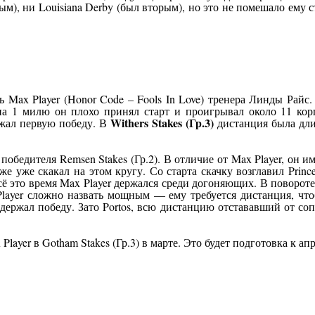
ым), ни Louisiana Derby (был вторым), но это не помешало ему 
 Max Player (Honor Code – Fools In Love) тренера Линды Райс.
а 1 милю он плохо принял старт и проигрывал около 11 корп
Withers Stakes (Гр.3)
ржал первую победу. В
дистанция была дли
, победителя Remsen Stakes (Гр.2). В отличие от Max Player, о
акже уже скакал на этом кругу. Со старта скачку возглавил Princ
сё это время Max Player держался среди догоняющих. В поворот
Player сложно назвать мощным — ему требуется дистанция, чт
одержал победу. Зато Portos, всю дистанцию отстававший от со
layer в Gotham Stakes (Гр.3) в марте. Это будет подготовка к ап