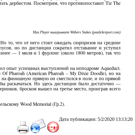
стать дербистом. Посмотрим, что противопоставит Tiz The
Max Player выигрывает Withers Stakes (paulickreport.com)
 Но то, что от него стоит ожидать сюрпризов на средние
усов, но по дистанции сократил отставание и уступил
ннее — 1 миля и 1 фурлонг (около 1800 метров), так что
н имел опыт успешных выступлений на ипподроме Aqueduct.
e Of Pharoah (American Pharoah – My Dixie Doodle), но на
е на финишную прямую он сместился в поле, и по прямой
обы раскачаться. Но здесь дистанции было достаточно —
перников, броском вышел на третье место, проиграв всего
рельскому Wood Memorial (Гр.2).
Дата публикации: 5/2/2020 13:13:20