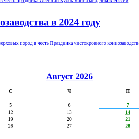
в честь праздника Осенний Кубок Коннозаводчиков России
заводства в 2024 году
овых пород в честь Праздника чистокровного коннозаводства
Август 2026
С
Ч
П
5
6
7
12
13
14
19
20
21
26
27
28