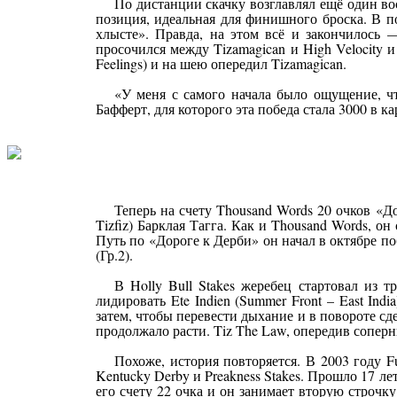
По дистанции скачку возглавлял ещё один вос
позиция, идеальная для финишного броска. В п
хлысте». Правда, на этом всё и закончилось 
просочился между Tizamagican и High Velocity
Feelings) и на шею опередил Tizamagican.
«У меня с самого начала было ощущение, ч
Бафферт, для которого эта победа стала 3000 в ка
Теперь на счету Thousand Words 20 очков «До
Tizfiz) Барклая Тагга. Как и Thousand Words, 
Путь по «Дороге к Дерби» он начал в октябре по
(Гр.2).
В Holly Bull Stakes жеребец стартовал из 
лидировать Ete Indien (Summer Front – East I
затем, чтобы перевести дыхание и в повороте 
продолжало расти. Tiz The Law, опередив сопер
Похоже, история повторяется. В 2003 году Fu
Kentucky Derby и Preakness Stakes. Прошло 17 ле
его счету 22 очка и он занимает вторую строчк