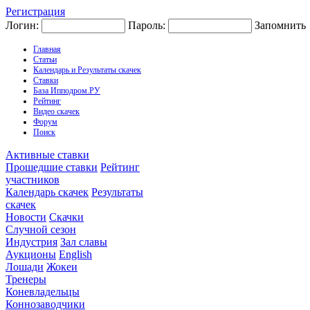
Регистрация
Логин:
Пароль:
Запомнить
Главная
Статьи
Календарь и Результаты скачек
Ставки
База Ипподром.РУ
Рейтинг
Видео скачек
Форум
Поиск
Активные ставки
Прошедшие ставки
Рейтинг
участников
Календарь скачек
Результаты
скачек
Новости
Скачки
Случной сезон
Индустрия
Зал славы
Аукционы
English
Лошади
Жокеи
Тренеры
Коневладельцы
Коннозаводчики