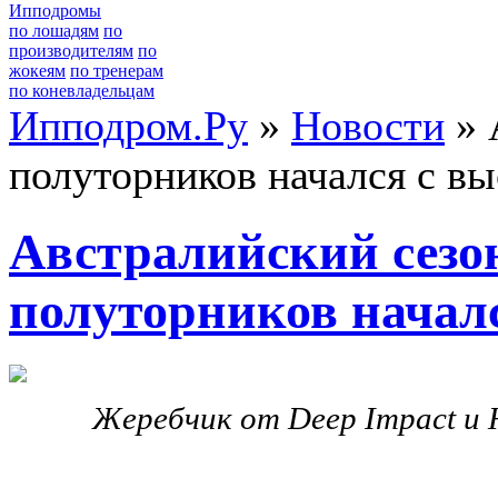
Ипподромы
по лошадям
по
производителям
по
жокеям
по тренерам
по коневладельцам
Ипподром.Ру
»
Новости
» 
полуторников начался с вы
Австралийский сезо
полуторников началс
Жеребчик от Deep Impact и Ho