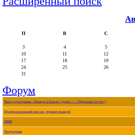
Расширенный поиск
Ав
П
В
С
3
4
5
10
11
12
17
18
19
24
25
26
31
Форум
Выход программы «Лошади в боксах» (ранее — «Обратный отсчёт»)
Профессиональный массаж, терапия лошадей
ЦМИ
Полуторник