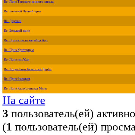
Re: Приз Терского конного завода
Re: Большой Летний приз
Re: Дерзкий
Re: Большой приз
Re: Приз в честь жеребца Арт
Re: Приз Критериум
Re: Приз им.Абая
Re: Kinga Farm Казахстан Дерби
Re: Приз Фаворит
Re: Приз Казахстанская Миля
На сайте
3
пользователь(ей) активн
(
1
пользователь(ей) просм