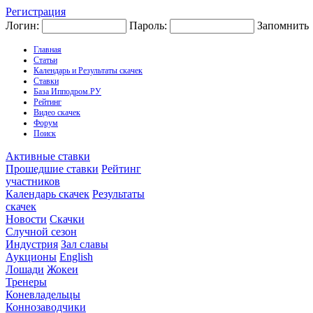
Регистрация
Логин:
Пароль:
Запомнить
Главная
Статьи
Календарь и Результаты скачек
Ставки
База Ипподром.РУ
Рейтинг
Видео скачек
Форум
Поиск
Активные ставки
Прошедшие ставки
Рейтинг
участников
Календарь скачек
Результаты
скачек
Новости
Скачки
Случной сезон
Индустрия
Зал славы
Аукционы
English
Лошади
Жокеи
Тренеры
Коневладельцы
Коннозаводчики