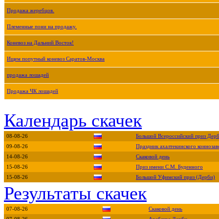
Продажа жеребцов.
Племенные пони на продажу.
Коневоз на Дальний Восток!
Ищем попутный коневоз Саратов-Москва
продажа лошадей
Продажа ЧК лошадей
Календарь скачек
08-08-26
Большой Всероссийский приз Дер
09-08-26
Праздник ахалтекинского коннозав
14-08-26
Скаковой день
15-08-26
Приз имени С.М. Буденного
15-08-26
Большой Уфимский приз (Дерби)
Результаты скачек
07-08-26
Скаковой день