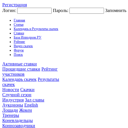
Регистрация
Логин:
Пароль:
Запомнить
Главная
Статьи
Календарь и Результаты скачек
Ставки
База Ипподром.РУ
Рейтинг
Видео скачек
Форум
Поиск
Активные ставки
Прошедшие ставки
Рейтинг
участников
Календарь скачек
Результаты
скачек
Новости
Скачки
Случной сезон
Индустрия
Зал славы
Аукционы
English
Лошади
Жокеи
Тренеры
Коневладельцы
Коннозаводчики