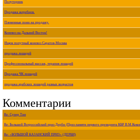
Полуторник
Продажа жеребцов.
Племенные пони на продажу.
Коневоз на Дальний Восток!
Ищем попутный коневоз Саратов-Москва
продажа лошадей
Профессиональный массаж, терапия лошадей
Продажа ЧК лошадей
продажа арабских лошадей разных возрастов
Комментарии
Re: Супер Тип
Re: Большой Всероссийский приз Дерби (Приз памяти первого президента КБР В.М.Коко
Re: «БОЛЬШОЙ КАЗАНСКИЙ ПРИЗ» (ДЕРБИ)