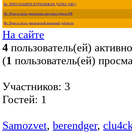
Re: ПРИЗ ПАМЯТИ КУРМАНЖАН ДАТКА (ОКС)
Re: Приз в честь дня военно-морского флота РФ
Re: Приз в честь дня казачьей воинской доблести
На сайте
4
пользователь(ей) активн
(
1
пользователь(ей) просм
Участников: 3
Гостей: 1
Samozvet
,
berendger
,
clu4c