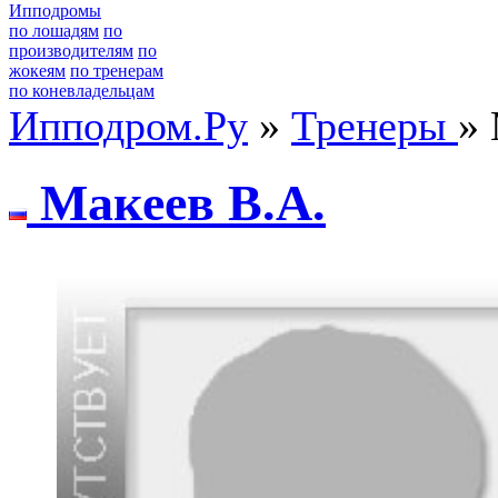
Ипподромы
по лошадям
по
производителям
по
жокеям
по тренерам
по коневладельцам
Ипподром.Ру
»
Тренеры
» 
Мaкеев B.A.