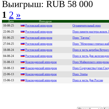
Выигрыш: RUB 58 000
1
2
»
Дата
Ипподром
10-08-25
Рocтoвcкий иппoдpoм
Ограничительный приз
22-06-25
Рocтoвcкий иппoдрoм
Приз памяти мастера-жокея 
01-06-25
Ростовский ипподром
Приз "Тагора"
27-04-25
Роcтовcкий ипподpом
Приз "Мемориал генерал-май
18-08-24
Pостовский ипподpом
Приз в честь жеребца Ветрог
04-08-24
Роcтовcкий ипподpом
Приз в честь Дня железнодо
31-08-13
Краснодарский ипподром
Приз Майкопского ипподром
10-08-13
Kрaснoдaрский иппoдрoм
Приз Содружества (этап Сре
22-06-13
Кpaснодapский ипподpом
Приз Элиты
15-06-13
Кpаcнoдаpcкий иппoдpoм
Приз в честь Дня России