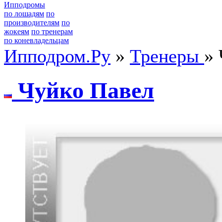
Ипподромы
по лошадям
по
производителям
по
жокеям
по тренерам
по коневладельцам
Ипподром.Ру
»
Тренеры
»
Чуйко Павeл