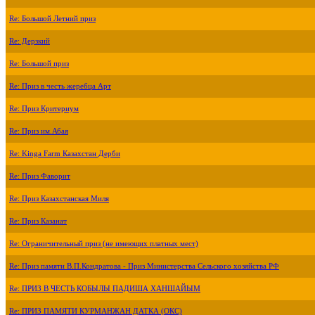
Re: Большой Летний приз
Re: Дерзкий
Re: Большой приз
Re: Приз в честь жеребца Арт
Re: Приз Критериум
Re: Приз им.Абая
Re: Kinga Farm Казахстан Дерби
Re: Приз Фаворит
Re: Приз Казахстанская Миля
Re: Приз Казанат
Re: Ограничительный приз (не имеющих платных мест)
Re: Приз памяти В.П.Кондратова - Приз Министерства Сельского хозяйства РФ
Re: ПРИЗ В ЧЕСТЬ КОБЫЛЫ ПАДИША ХАНШАЙЫМ
Re: ПРИЗ ПАМЯТИ КУРМАНЖАН ДАТКА (ОКС)