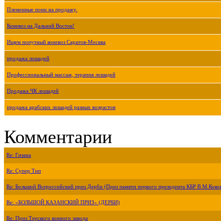
Племенные пони на продажу.
Коневоз на Дальний Восток!
Ищем попутный коневоз Саратов-Москва
продажа лошадей
Профессиональный массаж, терапия лошадей
Продажа ЧК лошадей
продажа арабских лошадей разных возрастов
Комментарии
Re: Гизана
Re: Супер Тип
Re: Большой Всероссийский приз Дерби (Приз памяти первого президента КБР В.М.Коко
Re: «БОЛЬШОЙ КАЗАНСКИЙ ПРИЗ» (ДЕРБИ)
Re: Приз Терского конного завода