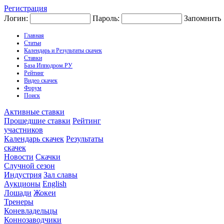
Регистрация
Логин:
Пароль:
Запомнить
Главная
Статьи
Календарь и Результаты скачек
Ставки
База Ипподром.РУ
Рейтинг
Видео скачек
Форум
Поиск
Активные ставки
Прошедшие ставки
Рейтинг
участников
Календарь скачек
Результаты
скачек
Новости
Скачки
Случной сезон
Индустрия
Зал славы
Аукционы
English
Лошади
Жокеи
Тренеры
Коневладельцы
Коннозаводчики