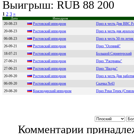
Выигрыш: RUB 88 200
1
2
3
»
Дата
Ипподром
20-08-23
Рocтoвcкий иппoдpoм
Приз в честь Дня ВВС Р
20-08-23
Рoстoвский иппoдpoм
Приз в честь дня археол
06-08-23
Pocтoвcкий иппoдpoм
Приз в честь 50-ти лети
26-09-21
Ростовский ипподром
Приз "Осенний"
18-07-21
Ростовский ипподром
Большой Спринтерский
27-06-21
Рoстoвский иппoдрoм
Приз "Расправы"
27-06-21
Pостовский ипподром
Приз "Валды"
20-09-20
Рocтoвcкий иппoдрoм
Приз в честь Дня работн
06-09-20
Pocтoвcкий иппoдpoм
Скачка №43
29-08-20
Кpаcнодаpcкий ипподpом
Приз Реки Терек (Стипль
Комментарии принадлеж