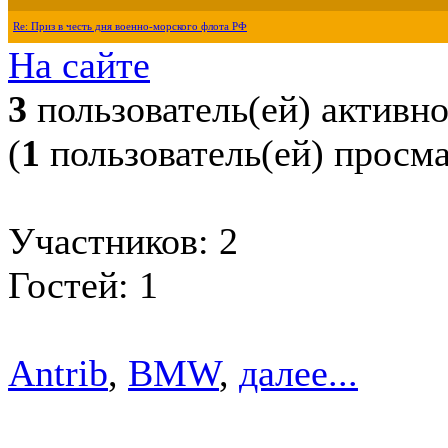
Re: Приз в честь дня военно-морского флота РФ
На сайте
3
пользователь(ей) активн
(
1
пользователь(ей) просм
Участников: 2
Гостей: 1
Antrib
,
BMW
,
далее...