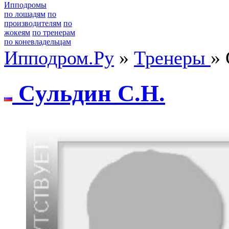
Ипподромы
по лошадям
по
производителям
по
жокеям
по тренерам
по коневладельцам
Ипподром.Ру
»
Тренеры
» 
Cульдин C.Н.