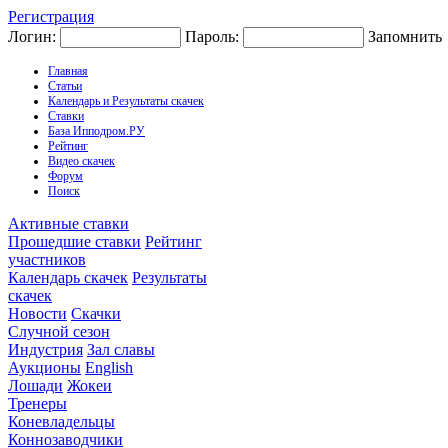
Регистрация
Логин:
Пароль:
Запомнить
Главная
Статьи
Календарь и Результаты скачек
Ставки
База Ипподром.РУ
Рейтинг
Видео скачек
Форум
Поиск
Активные ставки
Прошедшие ставки
Рейтинг
участников
Календарь скачек
Результаты
скачек
Новости
Скачки
Случной сезон
Индустрия
Зал славы
Аукционы
English
Лошади
Жокеи
Тренеры
Коневладельцы
Коннозаводчики