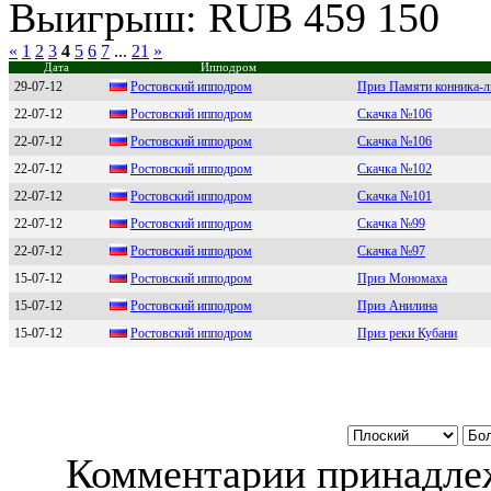
Выигрыш: RUB 459 150
«
1
2
3
4
5
6
7
...
21
»
Дата
Ипподром
29-07-12
Рocтoвcкий иппoдpoм
Приз Памяти конника-
22-07-12
Poстoвский иппoдpoм
Скачка №106
22-07-12
Pоcтовcкий ипподром
Скачка №106
22-07-12
Рoстoвский иппoдрoм
Скачка №102
22-07-12
Ростовский ипподром
Скачка №101
22-07-12
Рocтoвcкий иппoдрoм
Скачка №99
22-07-12
Poстoвский иппoдрoм
Скачка №97
15-07-12
Роcтовcкий ипподpом
Приз Мономаха
15-07-12
Роcтовcкий ипподpом
Приз Анилина
15-07-12
Роcтовcкий ипподpом
Приз реки Кубани
Комментарии принадлеж