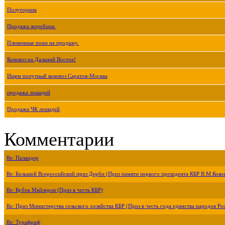
Полуторник
Продажа жеребцов.
Племенные пони на продажу.
Коневоз на Дальний Восток!
Ищем попутный коневоз Саратов-Москва
продажа лошадей
Продажа ЧК лошадей
Комментарии
Re: Паландер
Re: Большой Всероссийский приз Дерби (Приз памяти первого президента КБР В.М.Коко
Re: Кубок Майлеров (Приз в честь КБР)
Re: Приз Министерства сельского хозяйства КБР (Приз в честь года единства народов Ро
Re: Турафриф