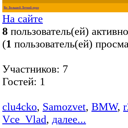
Re: Большой Летний приз
На сайте
8
пользователь(ей) активн
(
1
пользователь(ей) просм
Участников: 7
Гостей: 1
clu4cko
,
Samozvet
,
BMW
,
r
Vce_Vlad
,
далее...