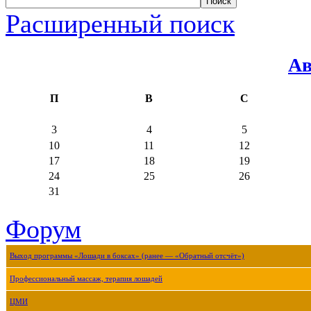
Расширенный поиск
Ав
П
В
С
3
4
5
10
11
12
17
18
19
24
25
26
31
Форум
Выход программы «Лошади в боксах» (ранее — «Обратный отсчёт»)
Профессиональный массаж, терапия лошадей
ЦМИ