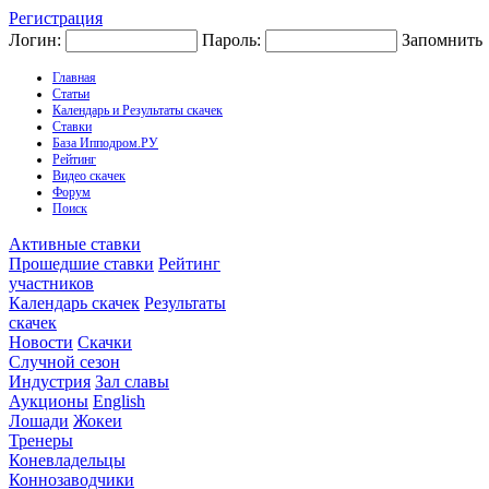
Регистрация
Логин:
Пароль:
Запомнить
Главная
Статьи
Календарь и Результаты скачек
Ставки
База Ипподром.РУ
Рейтинг
Видео скачек
Форум
Поиск
Активные ставки
Прошедшие ставки
Рейтинг
участников
Календарь скачек
Результаты
скачек
Новости
Скачки
Случной сезон
Индустрия
Зал славы
Аукционы
English
Лошади
Жокеи
Тренеры
Коневладельцы
Коннозаводчики