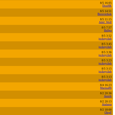
8/5 16:05
DonHK
8/5 14:51
Borovichok
8/5 11:15
Adel_Wolf
8/5 7:57
Hellga
8/5 3:52
jockeyclub
8/5 3:45
jockeyclub
8/5 3:36
jockeyclub
8/5 3:23
jockeyclub
8/5 3:15
jockeyclub
8/5 3:13
jockeyclub
8/4 16:23
Marina86
8/2 20:36
Antrib
8/2 20:13
Atalanta
8/2 18:00
OlegF