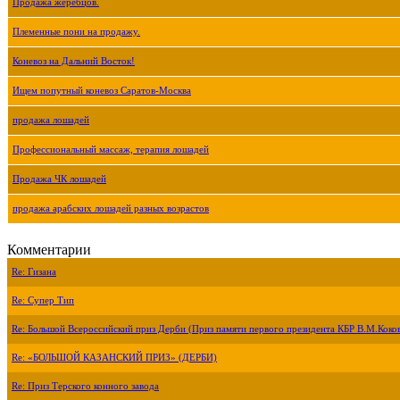
Продажа жеребцов.
Племенные пони на продажу.
Коневоз на Дальний Восток!
Ищем попутный коневоз Саратов-Москва
продажа лошадей
Профессиональный массаж, терапия лошадей
Продажа ЧК лошадей
продажа арабских лошадей разных возрастов
Комментарии
Re: Гизана
Re: Супер Тип
Re: Большой Всероссийский приз Дерби (Приз памяти первого президента КБР В.М.Коко
Re: «БОЛЬШОЙ КАЗАНСКИЙ ПРИЗ» (ДЕРБИ)
Re: Приз Терского конного завода