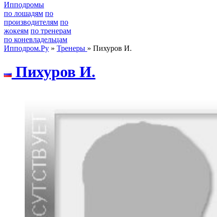
Ипподромы
по лошадям
по
производителям
по
жокеям
по тренерам
по коневладельцам
Ипподром.Ру
»
Тренеры
» Пихуров И.
Пихуpов И.