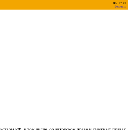
8/2 17:42
dementy
льством РФ, в том числе, об авторском праве и смежных правах.