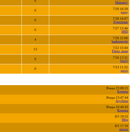
0
Maksim1
7/29 16:59
0
pony
7/28 16:07
0
Equestrian
7/27 13:46
0
SHD
7/26 22:06
4
bashremgds
7/22 13:44
13
Elena_mass
7/16 13:31
0
Vet25
7/13 11:52
0
novo
Вчера 23:08:21
Kremen
Вчера 13:47:44
Joychens
Вчера 10:40:43
Kremen
8/5 19:52
Mbg
8/5 17:10
mixon