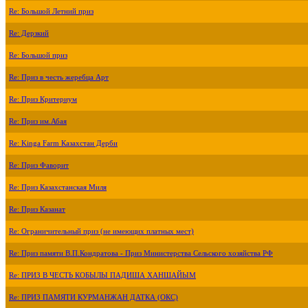
Re: Большой Летний приз
Re: Дерзкий
Re: Большой приз
Re: Приз в честь жеребца Арт
Re: Приз Критериум
Re: Приз им.Абая
Re: Kinga Farm Казахстан Дерби
Re: Приз Фаворит
Re: Приз Казахстанская Миля
Re: Приз Казанат
Re: Ограничительный приз (не имеющих платных мест)
Re: Приз памяти В.П.Кондратова - Приз Министерства Сельского хозяйства РФ
Re: ПРИЗ В ЧЕСТЬ КОБЫЛЫ ПАДИША ХАНШАЙЫМ
Re: ПРИЗ ПАМЯТИ КУРМАНЖАН ДАТКА (ОКС)