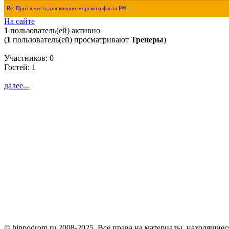
Re: Приз в честь дня военно-морского флота РФ
На сайте
1
пользователь(ей) активно
(
1
пользователь(ей) просматривают
Тренеры
)
Участников: 0
Гостей: 1
далее...
© hippodrom.ru 2008-2025. Все права на материалы, находящиеся