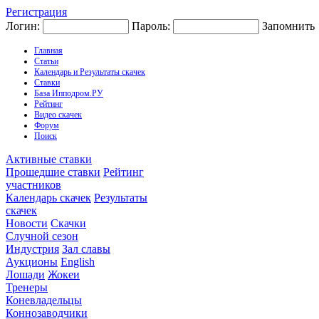
Регистрация
Логин:
Пароль:
Запомнить
Главная
Статьи
Календарь и Результаты скачек
Ставки
База Ипподром.РУ
Рейтинг
Видео скачек
Форум
Поиск
Активные ставки
Прошедшие ставки
Рейтинг
участников
Календарь скачек
Результаты
скачек
Новости
Скачки
Случной сезон
Индустрия
Зал славы
Аукционы
English
Лошади
Жокеи
Тренеры
Коневладельцы
Коннозаводчики