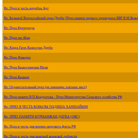
Re: Приз в честь жеребца Арт
Re: Большой Всероссийский приз Дерби (Приз памяти первого президента КБР В.М.Коко
Re: Приз Критериум
Re: Приз им.Абая
Re: Kinga Farm Казахстан Дерби
Re: Приз Фаворит
Re: Приз Казахстанская Миля
Re: Приз Казанат
Re: Ограничительный приз (не имеющих платных мест)
Re: Приз памяти В.П.Кондратова - Приз Министерства Сельского хозяйства РФ
Re: ПРИЗ В ЧЕСТЬ КОБЫЛЫ ПАДИША ХАНШАЙЫМ
Re: ПРИЗ ПАМЯТИ КУРМАНЖАН ДАТКА (ОКС)
Re: Приз в честь дня военно-морского флота РФ
Re: Приз в честь дня казачьей воинской доблести