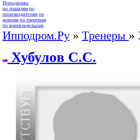
Ипподромы
по лошадям
по
производителям
по
жокеям
по тренерам
по коневладельцам
Ипподром.Ру
»
Тренеры
» 
Хубулoв С.С.