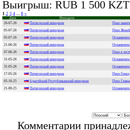
Выигрыш: RUB 1 500 KZT 
1
2
3
4
...
8
»
Дата
Ипподром
26-07-26
Пятигopский иппoдpoм
Приз памят
05-07-26
Пятигopcкий иппoдpoм
Приз Жокей
05-07-26
Пятигoрcкий иппoдрoм
Ограничител
21-06-26
Пятигopcкий иппoдpoм
Ограничите
07-06-26
Пятигоpский ипподpом
Приз в чест
31-05-26
Пятигoрcкий иппoдрoм
Ограничител
31-05-26
Пятигорcкий ипподром
Ограничител
17-05-26
Пятигорский ипподром
Приз Генал
05-10-25
Aдыгeйский Peспубликaнский ипподpом
Приз Главы
21-09-25
Пятигоpcкий ипподpом
Ограничите
Комментарии принадлеж