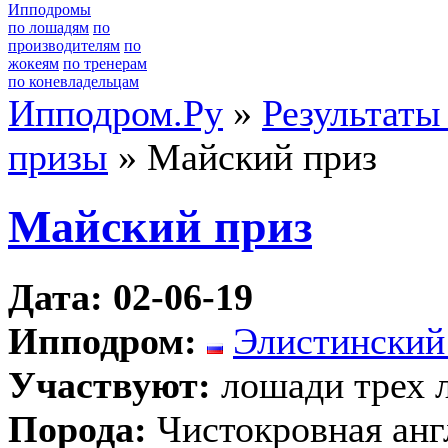
Ипподромы
по лошадям
по
производителям
по
жокеям
по тренерам
по коневладельцам
Ипподром.Ру
»
Результаты
призы
» Майский приз
Майский приз
Дата: 02-06-19
Ипподром:
Элистинский
Участвуют:
лошади трех 
Порода:
Чистокровная анг