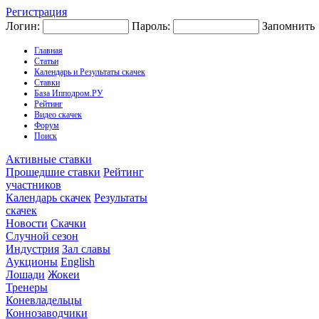
Регистрация
Логин:
Пароль:
Запомнить
Главная
Статьи
Календарь и Результаты скачек
Ставки
База Ипподром.РУ
Рейтинг
Видео скачек
Форум
Поиск
Активные ставки
Прошедшие ставки
Рейтинг
участников
Календарь скачек
Результаты
скачек
Новости
Скачки
Случной сезон
Индустрия
Зал славы
Аукционы
English
Лошади
Жокеи
Тренеры
Коневладельцы
Коннозаводчики