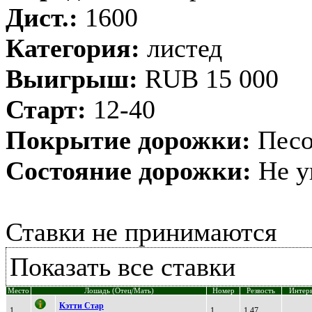
Дист.:
1600
Категория:
листед
Выигрыш:
RUB 15 000
Старт:
12-40
Покрытие дорожки:
Песо
Состояние дорожки:
Не у
Ставки не принимаются
Показать все ставки
Место
Лошадь (Отец/Мать)
Номер
Резвость
Интер
Kэтти Стаp
1
1
1,47