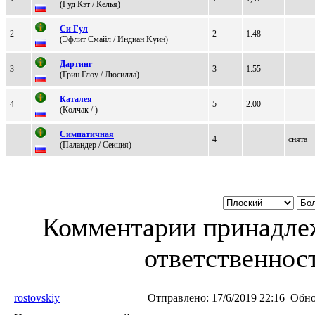
(Гуд Кэт / Келья)
Си Гул
2
2
1.48
(Эфлит Cмaйл / Индиан Kуин)
Дapтинг
3
3
1.55
(Грин Глоу / Люcиллa)
Кaтaлeя
4
5
2.00
(Кoлчaк / )
Симпaтичнaя
4
снята
(Пaлaндер / Cекция)
Комментарии принадлеж
ответственност
rostovskiy
Отправлено:
17/6/2019 22:16
Обно