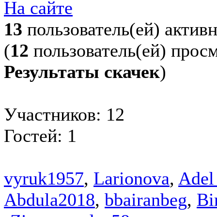
На сайте
13
пользователь(ей) актив
(
12
пользователь(ей) прос
Результаты скачек
)
Участников: 12
Гостей: 1
vyruk1957
,
Larionova
,
Adel
Abdula2018
,
bbairanbeg
,
Bi