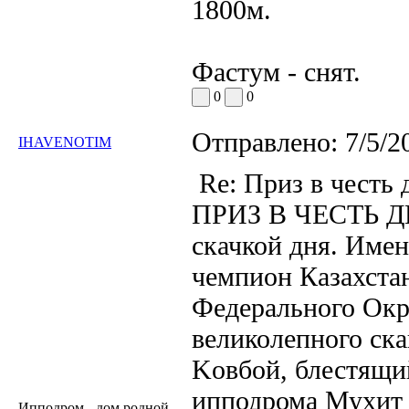
1800м.
Фастум - снят.
0
0
Отправлено:
7/5/2
IHAVENOTIM
Re: Приз в честь
ПРИЗ В ЧЕСТЬ ДН
скачкой дня. Имен
чемпион Казахста
Федерального Окру
великолепного ск
Koвбoй, блестящий
ипподрома Мухит 
Ипподром - дом родной