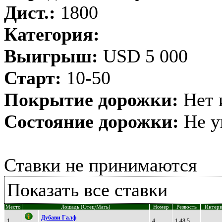
Дист.:
1800
Категория:
Выигрыш:
USD 5 000
Старт:
10-50
Покрытие дорожки:
Нет 
Состояние дорожки:
Не у
Ставки не принимаются
Показать все ставки
Место
Лошадь (Отец/Мать)
Номер
Резвость
Интерв
Дубaви Гaлф
1
4
1.48,5