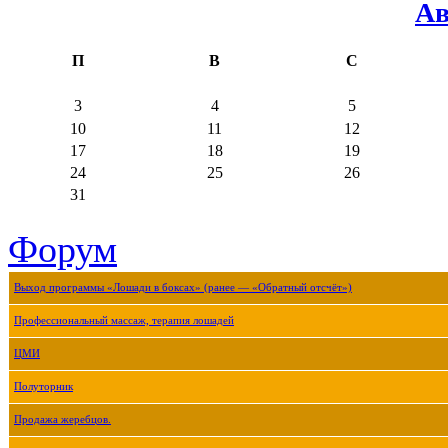
Ав
П
В
С
3
4
5
10
11
12
17
18
19
24
25
26
31
Форум
Выход программы «Лошади в боксах» (ранее — «Обратный отсчёт»)
Профессиональный массаж, терапия лошадей
ЦМИ
Полуторник
Продажа жеребцов.