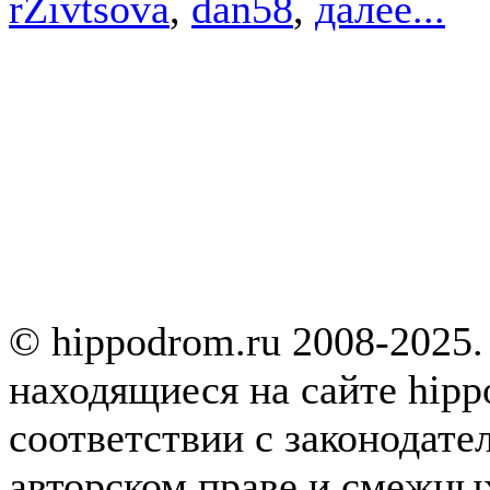
rZivtsova
,
dan58
,
далее...
© hippodrom.ru 2008-2025.
находящиеся на сайте hipp
соответствии с законодате
авторском праве и смежны