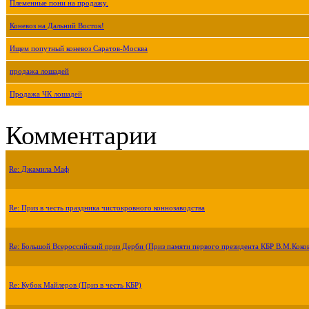
Племенные пони на продажу.
Коневоз на Дальний Восток!
Ищем попутный коневоз Саратов-Москва
продажа лошадей
Продажа ЧК лошадей
Комментарии
Re: Джамила Маф
Re: Приз в честь праздника чистокровного коннозаводства
Re: Большой Всероссийский приз Дерби (Приз памяти первого президента КБР В.М.Коко
Re: Кубок Майлеров (Приз в честь КБР)