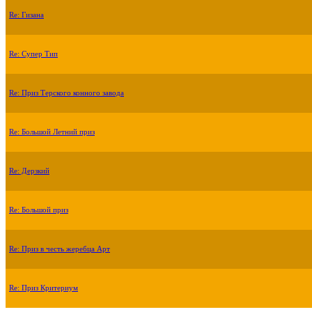
Re: Гизана
Re: Супер Тип
Re: Приз Терского конного завода
Re: Большой Летний приз
Re: Дерзкий
Re: Большой приз
Re: Приз в честь жеребца Арт
Re: Приз Критериум