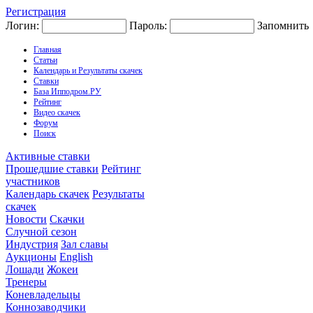
Регистрация
Логин:
Пароль:
Запомнить
Главная
Статьи
Календарь и Результаты скачек
Ставки
База Ипподром.РУ
Рейтинг
Видео скачек
Форум
Поиск
Активные ставки
Прошедшие ставки
Рейтинг
участников
Календарь скачек
Результаты
скачек
Новости
Скачки
Случной сезон
Индустрия
Зал славы
Аукционы
English
Лошади
Жокеи
Тренеры
Коневладельцы
Коннозаводчики