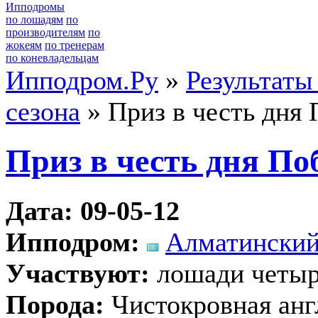
Ипподромы
по лошадям
по
производителям
по
жокеям
по тренерам
по коневладельцам
Ипподром.Ру
»
Результаты
сезона
» Приз в честь дня
Приз в честь дня По
Дата: 09-05-12
Ипподром:
Алматинский
Участвуют:
лошади четыр
Порода:
Чистокровная анг