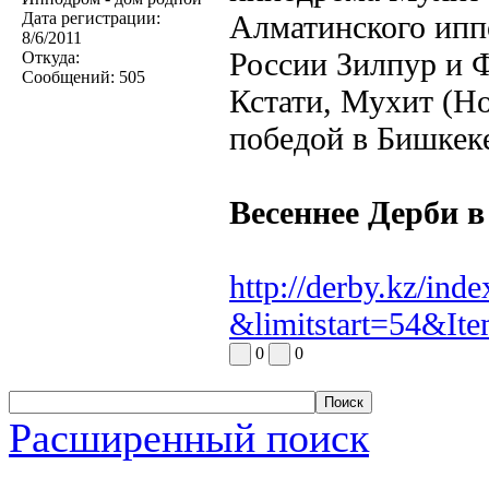
Дата регистрации:
Алматинского ипп
8/6/2011
России Зилпур и 
Откуда:
Сообщений:
505
Кстати, Мухит (Hop
победой в Бишкек
Весеннее Дерби 
http://derby.kz/ind
&limitstart=54&It
0
0
Расширенный поиск