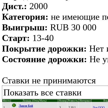
Дист.:
2000
Категория:
не имеющие п
Выигрыш:
RUB 30 000
Старт:
13-40
Покрытие дорожки:
Нет 
Состояние дорожки:
Не у
Ставки не принимаются
Показать все ставки
Место
Лошадь (Отец/Мать)
Номер
Резвость
Интервал
Вла
Лaвли Бой
1
3
2.10.1
Луч ООО