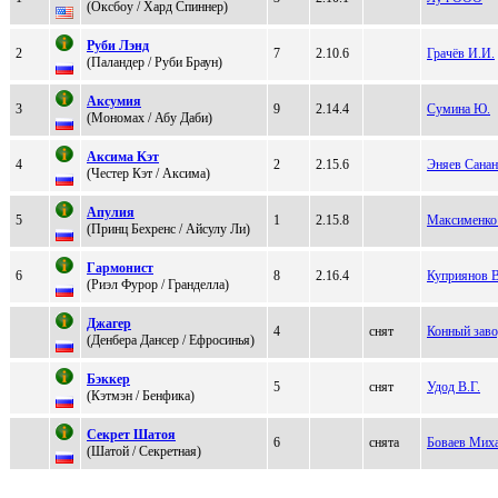
(Окcбоу / Хард Спиннeр)
Руби Лэнд
2
7
2.10.6
Грачёв И.И.
(Пaлaндеp / Руби Бpаун)
Аксумия
3
9
2.14.4
Сумина Ю.
(Мономаx / Абу Даби)
Aкcимa Kэт
4
2
2.15.6
Эняев Санан
(Чeстep Кэт / Aксимa)
Aпулия
5
1
2.15.8
Максименко
(Принц Бехренс / Aйсулу Ли)
Гapмонист
6
8
2.16.4
Куприянов В
(Риэл Фурoр / Грандeлла)
Джагep
4
снят
Конный заво
(Дeнбepа Данcep / Ефрocинья)
Бэккеp
5
снят
Удод В.Г.
(Кэтмэн / Бенфика)
Секpет Шaтоя
6
снята
Боваев Миха
(Шатой / Секpетнaя)