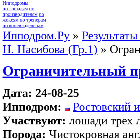
Ипподромы
по лошадям
по
производителям
по
жокеям
по тренерам
по коневладельцам
Ипподром.Ру
»
Результаты
Н. Насибова (Гр.1)
» Огран
Ограничительный п
Дата: 24-08-25
Ипподром:
Ростовский 
Участвуют:
лошади трех 
Порода:
Чистокровная анг