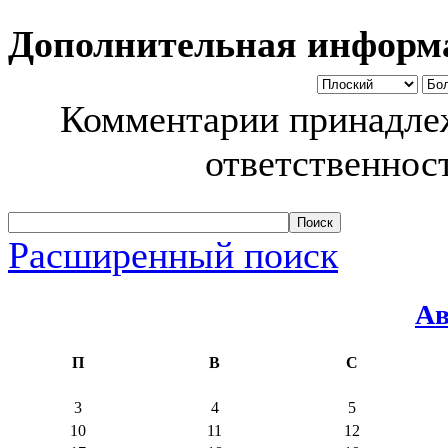
Дополнительная информ
Комментарии принадлеж
ответственност
Расширенный поиск
Ав
П
В
С
3
4
5
10
11
12