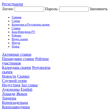
Регистрация
Логин:
Пароль:
Запомнить
Главная
Статьи
Календарь и Результаты скачек
Ставки
База Ипподром.РУ
Рейтинг
Видео скачек
Форум
Поиск
Активные ставки
Прошедшие ставки
Рейтинг
участников
Календарь скачек
Результаты
скачек
Новости
Скачки
Случной сезон
Индустрия
Зал славы
Аукционы
English
Лошади
Жокеи
Тренеры
Коневладельцы
Коннозаводчики