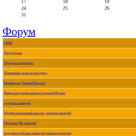
17
18
19
24
25
26
31
Форум
ЦМИ
Полуторник
Продажа жеребцов.
Племенные пони на продажу.
Коневоз на Дальний Восток!
Ищем попутный коневоз Саратов-Москва
продажа лошадей
Профессиональный массаж, терапия лошадей
Продажа ЧК лошадей
продажа арабских лошадей разных возрастов