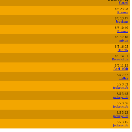
Floreal
8/6 23:08
Kremen
8/6 13:47
Joychens
8/6 10:40
Kremen
8/5 17:10
mixon
8/5 16:05
DonHK
8/5 14:51
Borovichok
8/5 11:15
Adel_Wolf
8/5 7:57
Hellga
8/5 3:52
jockeyclub
8/5 3:45
jockeyclub
8/5 3:36
jockeyclub
8/5 3:23
jockeyclub
8/5 3:15
jockeyclub