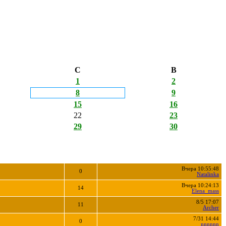
С
В
1
2
8
9
15
16
22
23
29
30
Вчера 10:55:48
0
Natalinka
Вчера 10:24:13
14
Elena_mass
8/5 17:07
11
Archer
7/31 14:44
0
nnnnnn