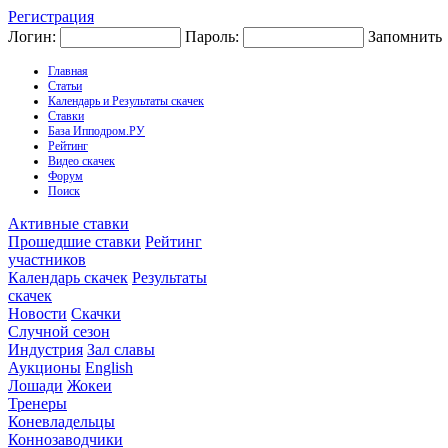
Регистрация
Логин:
Пароль:
Запомнить
Главная
Статьи
Календарь и Результаты скачек
Ставки
База Ипподром.РУ
Рейтинг
Видео скачек
Форум
Поиск
Активные ставки
Прошедшие ставки
Рейтинг
участников
Календарь скачек
Результаты
скачек
Новости
Скачки
Случной сезон
Индустрия
Зал славы
Аукционы
English
Лошади
Жокеи
Тренеры
Коневладельцы
Коннозаводчики