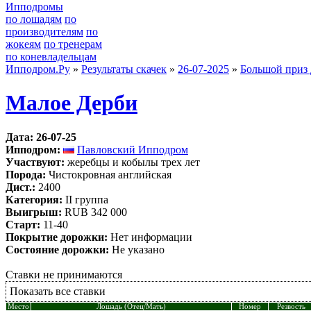
Ипподромы
по лошадям
по
производителям
по
жокеям
по тренерам
по коневладельцам
Ипподром.Ру
»
Результаты скачек
»
26-07-2025
»
Большой приз
Малое Дерби
Дата: 26-07-25
Ипподром:
Павловский Ипподром
Участвуют:
жеребцы и кобылы трех лет
Порода:
Чистокровная английская
Дист.:
2400
Категория:
II группа
Выигрыш:
RUB 342 000
Старт:
11-40
Покрытие дорожки:
Нет информации
Состояние дорожки:
Не указано
Ставки не принимаются
Показать все ставки
Место
Лошадь (Отец/Мать)
Номер
Резвость