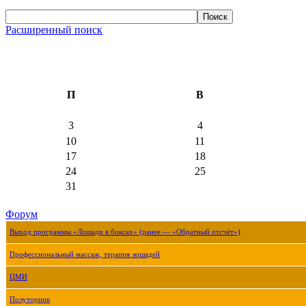
Расширенный поиск
П
В
3
4
10
11
17
18
24
25
31
Форум
Выход программы «Лошади в боксах» (ранее — «Обратный отсчёт»)
Профессиональный массаж, терапия лошадей
ЦМИ
Полуторник