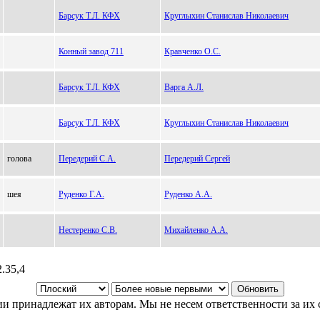
Барсук Т.Л. КФХ
Круглыхин Станислав Николаевич
Конный завод 711
Кравченко О.С.
Барсук Т.Л. КФХ
Варга А.Л.
Барсук Т.Л. КФХ
Круглыхин Станислав Николаевич
голова
Передерий С.А.
Передерий Сергей
шея
Руденко Г.А.
Руденко А.А.
Нестеренко С.В.
Михайленко А.А.
2.35,4
и принадлежат их авторам. Мы не несем ответственности за их 