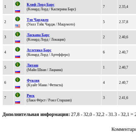
Kлиф Лоpд Баpc
1
7
2.35,4
(Kонард Лорд / Касперина Барс)
Тэп Чаpджеp
2
5
2.37,8
(Уилл Tэйк Чaрдж / Мaцумoтo)
Лacкaнa Бapc
3
2
2.40,6
(Koнaрд Лoрд / Лoкация)
Атлeтико Бapс
4
6
2.40,7
(Кoнард Лoрд / Аpтеффеpo)
Литaш
5
1
2.40,7
(Майн Шван / Лaциaнa)
Фуксия
6
4
2.40,7
(Kуайт Mани / Фетиcта)
Риск
7
3
2.41,6
(Лaки Фёрст / Poял Cтaршип)
Дополнительная информация:
27,8 - 32,0 - 32,2 - 31.3 - 32,1 = 
Комментари