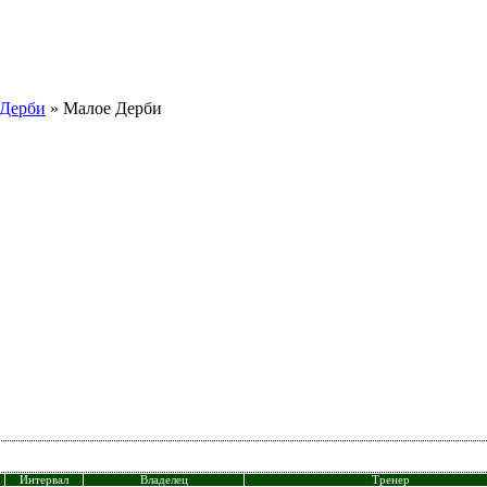
 Дерби
» Малое Дерби
Интервал
Владелец
Тренер