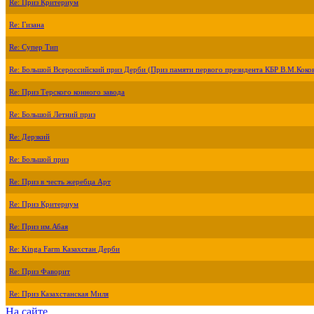
Re: Приз Критериум
Re: Гизана
Re: Супер Тип
Re: Большой Всероссийский приз Дерби (Приз памяти первого президента КБР В.М.Коко
Re: Приз Терского конного завода
Re: Большой Летний приз
Re: Дерзкий
Re: Большой приз
Re: Приз в честь жеребца Арт
Re: Приз Критериум
Re: Приз им.Абая
Re: Kinga Farm Казахстан Дерби
Re: Приз Фаворит
Re: Приз Казахстанская Миля
На сайте