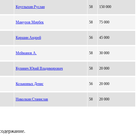
Круглыхин Руслан
58
150 000
Мамуров Мирбек
58
75 000
Киршин Андрей
56
45 000
Мейманов А.
58
30 000
Кулинич Юрий Владимирович
58
20 000
Козьминых Денис
56
20 000
Николкин Станислав
58
20 000
содержание.