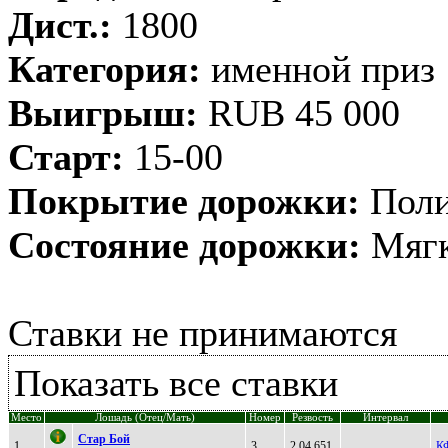
Дист.:
1800
Категория:
именной приз
Выигрыш:
RUB 45 000
Старт:
15-00
Покрытие дорожки:
Поли
Состояние дорожки:
Мягк
Ставки не принимаются
Показать все ставки
Место
Лошадь (Отец/Мать)
Номер
Резвость
Интервал
Cтаp Бой
1
3
2.04.651
К