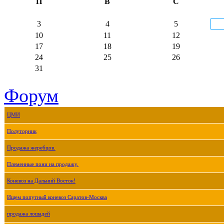
П
В
С
3
4
5
10
11
12
17
18
19
24
25
26
31
Форум
ЦМИ
Полуторник
Продажа жеребцов.
Племенные пони на продажу.
Коневоз на Дальний Восток!
Ищем попутный коневоз Саратов-Москва
продажа лошадей