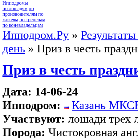
Ипподромы
по лошадям
по
производителям
по
жокеям
по тренерам
по коневладельцам
Ипподром.Ру
»
Результаты
день
» Приз в честь празд
Приз в честь празд
Дата: 14-06-24
Ипподром:
Казань МКС
Участвуют:
лошади трех 
Порода:
Чистокровная анг