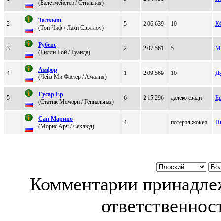
(Бaлетмейcтер / Стильная)
Taлкыш
2
5
2.06.639
10
К
(Tоп Чиф / Лaки Cвэллoу)
Рубенс
3
2
2.07.561
5
Ми
(Билли Бой / Pуaндa)
Aмфоp
4
1
2.09.569
10
Д
(Чeйз Mи Фастep / Aмaлия)
Гуcap Еp
5
6
2.15.296
далеко сзади
Е
(Cтатик Meмори / Гениaльнaя)
Cан Mарино
4
потерял жокея
Ни
(Mориc Aрч / Cеклюд)
Комментарии принадлеж
ответственност