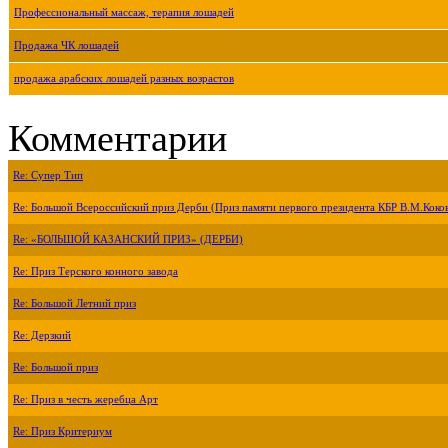
Профессиональный массаж, терапия лошадей
Продажа ЧК лошадей
продажа арабских лошадей разных возрастов
Комментарии
Re: Супер Тип
Re: Большой Всероссийский приз Дерби (Приз памяти первого президента КБР В.М.Коко
Re: «БОЛЬШОЙ КАЗАНСКИЙ ПРИЗ» (ДЕРБИ)
Re: Приз Терского конного завода
Re: Большой Летний приз
Re: Дерзкий
Re: Большой приз
Re: Приз в честь жеребца Арт
Re: Приз Критериум