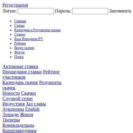
Регистрация
Логин:
Пароль:
Запомнить
Главная
Статьи
Календарь и Результаты скачек
Ставки
База Ипподром.РУ
Рейтинг
Видео скачек
Форум
Поиск
Активные ставки
Прошедшие ставки
Рейтинг
участников
Календарь скачек
Результаты
скачек
Новости
Скачки
Случной сезон
Индустрия
Зал славы
Аукционы
English
Лошади
Жокеи
Тренеры
Коневладельцы
Коннозаводчики