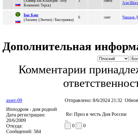
(Xиияф aль Kхaлeдия / Hоу
3
снята
Али Шоге
Kомментc Теpcк)
Биг Бэнг
6
снят
Чакшов Д
(Авoнму (Эвoтиз) / Биccepинка)
Дополнительная информ
Комментарии принадлеж
ответственност
asser-09
Отправлено:
8/6/2024 21:32
Обнов
Ипподром - дом родной
Re: Приз в честь Дня России
Дата регистрации:
...
20/6/2009
0
0
Откуда:
Сообщений:
584