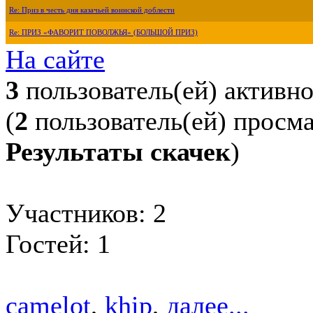
Re: Приз в честь дня казачьей воинской доблести
Re: ПРИЗ «ФАВОРИТ ПОВОЛЖЬЯ» (БОЛЬШОЙ ПРИЗ)
На сайте
3
пользователь(ей) активн
(
2
пользователь(ей) просм
Результаты скачек
)
Участников: 2
Гостей: 1
camelot
,
khip
,
далее...