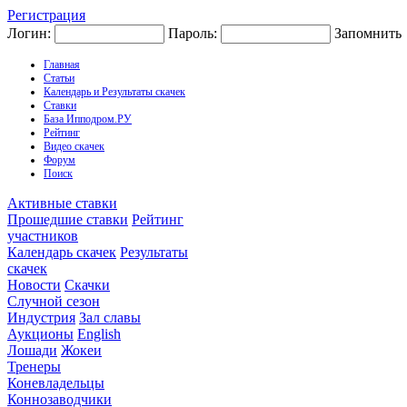
Регистрация
Логин:
Пароль:
Запомнить
Главная
Статьи
Календарь и Результаты скачек
Ставки
База Ипподром.РУ
Рейтинг
Видео скачек
Форум
Поиск
Активные ставки
Прошедшие ставки
Рейтинг
участников
Календарь скачек
Результаты
скачек
Новости
Скачки
Случной сезон
Индустрия
Зал славы
Аукционы
English
Лошади
Жокеи
Тренеры
Коневладельцы
Коннозаводчики