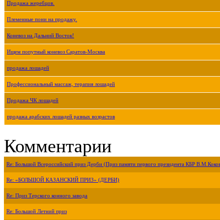
Продажа жеребцов.
Племенные пони на продажу.
Коневоз на Дальний Восток!
Ищем попутный коневоз Саратов-Москва
продажа лошадей
Профессиональный массаж, терапия лошадей
Продажа ЧК лошадей
продажа арабских лошадей разных возрастов
Комментарии
Re: Большой Всероссийский приз Дерби (Приз памяти первого президента КБР В.М.Коко
Re: «БОЛЬШОЙ КАЗАНСКИЙ ПРИЗ» (ДЕРБИ)
Re: Приз Терского конного завода
Re: Большой Летний приз