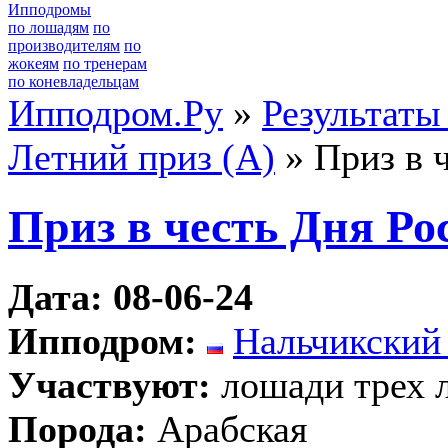
Ипподромы
по лошадям
по
производителям
по
жокеям
по тренерам
по коневладельцам
Ипподром.Ру
»
Результаты
Летний приз (А)
» Приз в 
Приз в честь Дня Ро
Дата: 08-06-24
Ипподром:
Нальчикский
Участвуют:
лошади трех 
Порода:
Арабская