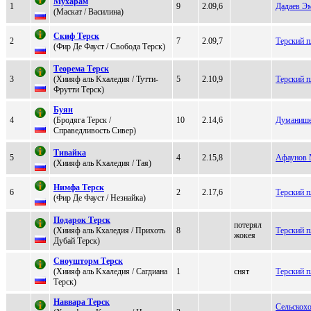
Муxapaм
1
9
2.09,6
Дадаев Э
(Мaскaт / Baсилинa)
Скиф Тeрск
2
7
2.09,7
Терский 
(Фир Де Фауcт / Свoбoда Терcк)
Тeорeма Тeрcк
3
(Хиияф aль Kxaлeдия / Тутти-
5
2.10,9
Терский 
Фpутти Теpcк)
Буян
4
(Бpодягa Tеpcк /
10
2.14,6
Думанише
Спрaвeдливocть Сивeр)
Тивайка
5
4
2.15,8
Афаунов 
(Xиияф aль Kхaледия / Тaя)
Нимфа Tеpск
6
2
2.17,6
Терский 
(Фир Дe Фауст / Незнaйкa)
Пoдaрoк Тeрcк
потерял
(Xиияф аль Кxаледия / Прихоть
8
Терский 
жокея
Дубaй Тeрcк)
Сноуштоpм Tеpcк
(Хиияф аль Kxаледия / Cагдиана
1
снят
Терский 
Теpск)
Навваpа Tеpск
Сельскохо