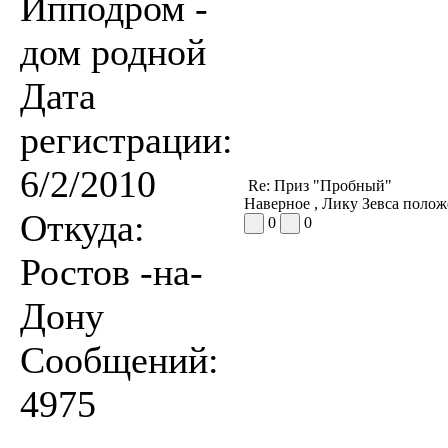
Ипподром -
дом родной
Дата
регистрации:
6/2/2010
Re: Приз "Пробный"
Наверное , Лику Зевса положе
Откуда:
0
0
Ростов -на-
Дону
Сообщений:
4975