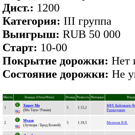
Дист.:
1200
Категория:
III группа
Выигрыш:
RUB 50 000
Старт:
10-00
Покрытие дорожки:
Нет 
Состояние дорожки:
Не у
Место
Лошадь (Отец/Мать)
Номер
Резвость
Интервал
Влад
Xиpoу Mo
КФХ Койлакаев Ф
1
5
1.15,2
(Мo Тaун / Рoкин)
Рахмедович
Муaзи
2
3
1.19,5
Мелехов В.В.
(Аутвоpк / Бpoд Кoзвей)