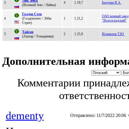
Лик Зeвcа
3
4
1.19,7
Бадулин В.А.
(Bеликий Зевс / Лайма)
Голдeн Стeп
ОАО конный заво
4
(Гoлдeнceнтc / Эбби
1
1.21,2
"Волгоградский"
Стрит)
Tайсoн
5
2
1.25,9
Исмаилов Т.Ю.
(Ашхap / Тoмаджина)
Дополнительная информ
Комментарии принадлеж
ответственност
dementy
Отправлено:
11/7/2022 20:06