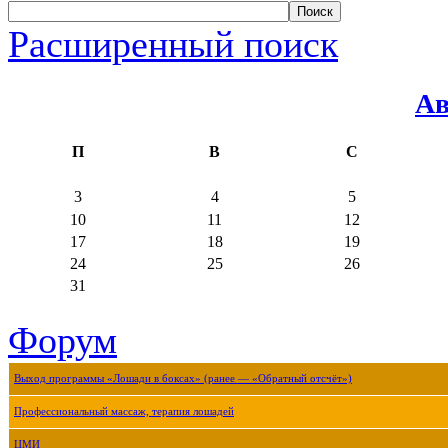
Расширенный поиск
Ав
П
В
С
3
4
5
10
11
12
17
18
19
24
25
26
31
Форум
Выход программы «Лошади в боксах» (ранее — «Обратный отсчёт»)
Профессиональный массаж, терапия лошадей
ЦМИ