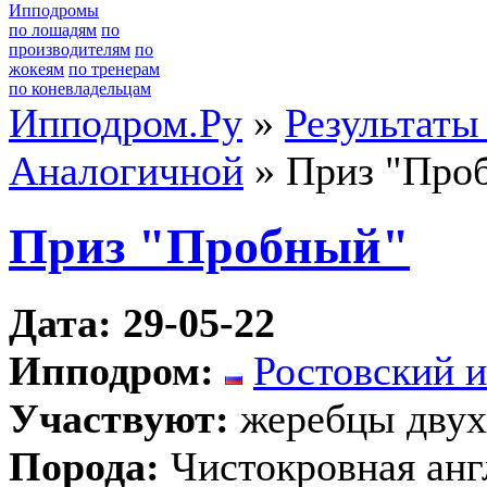
Ипподромы
по лошадям
по
производителям
по
жокеям
по тренерам
по коневладельцам
Ипподром.Ру
»
Результаты
Аналогичной
» Приз "Про
Приз "Пробный"
Дата: 29-05-22
Ипподром:
Ростовский 
Участвуют:
жеребцы двух
Порода:
Чистокровная анг