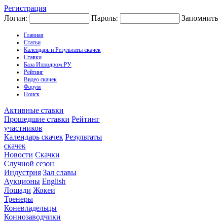
Регистрация
Логин:
Пароль:
Запомнить
Главная
Статьи
Календарь и Результаты скачек
Ставки
База Ипподром.РУ
Рейтинг
Видео скачек
Форум
Поиск
Активные ставки
Прошедшие ставки
Рейтинг
участников
Календарь скачек
Результаты
скачек
Новости
Скачки
Случной сезон
Индустрия
Зал славы
Аукционы
English
Лошади
Жокеи
Тренеры
Коневладельцы
Коннозаводчики