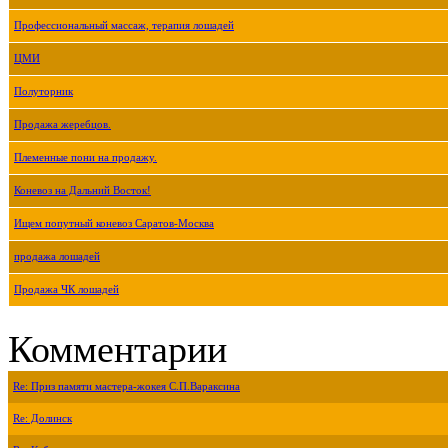
Профессиональный массаж, терапия лошадей
ЦМИ
Полуторник
Продажа жеребцов.
Племенные пони на продажу.
Коневоз на Дальний Восток!
Ищем попутный коневоз Саратов-Москва
продажа лошадей
Продажа ЧК лошадей
Комментарии
Re: Приз памяти мастера-жокея С.П.Вараксина
Re: Долинск