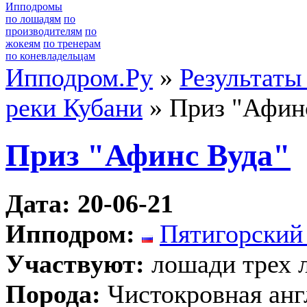
Ипподромы
по лошадям
по
производителям
по
жокеям
по тренерам
по коневладельцам
Ипподром.Ру
»
Результаты
реки Кубани
» Приз "Афин
Приз "Афинс Вуда"
Дата: 20-06-21
Ипподром:
Пятигорский
Участвуют:
лошади трех л
Порода:
Чистокровная анг