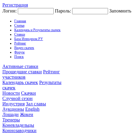
Регистрация
Логин:
Пароль:
Запомнить
Главная
Статьи
Календарь и Результаты скачек
Ставки
База Ипподром.РУ
Рейтинг
Видео скачек
Форум
Поиск
Активные ставки
Прошедшие ставки
Рейтинг
участников
Календарь скачек
Результаты
скачек
Новости
Скачки
Случной сезон
Индустрия
Зал славы
Аукционы
English
Лошади
Жокеи
Тренеры
Коневладельцы
Коннозаводчики