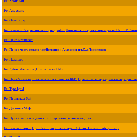
Re: Кабирхан
Re: Аль Амир
Re: Оскар Стар
Re: Большой Всероссийский приз Дерби (Приз памяти первого президента КБР В.М.Коко
Re: Приз Гелишикли
Re: Приз в честь сельскохозяйственной Академии им.К.А.Тимирязева
Re: Паландер
Re: Кубок Майлеров (Приз в честь КБР)
Re: Приз Министерства сельского хозяйства КБР (Приз в честь года единства народов Ро
Re: Турафриф
Re: Практикал Бой
Re: Джамила Маф
Re: Приз в честь праздника чистокровного коннозаводства
Re: Большой приз (Приз Ассоциации коневодов Кубани "Скаковое общество")