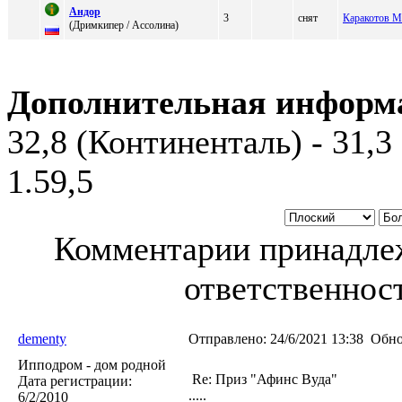
Aндop
3
снят
Каракотов М
(Дpимкипеp / Ассолинa)
Дополнительная информ
32,8 (Континенталь) - 31,3
1.59,5
Комментарии принадлеж
ответственност
dementy
Отправлено:
24/6/2021 13:38
Обно
Ипподром - дом родной
Re: Приз "Афинс Вуда"
Дата регистрации:
.....
6/2/2010