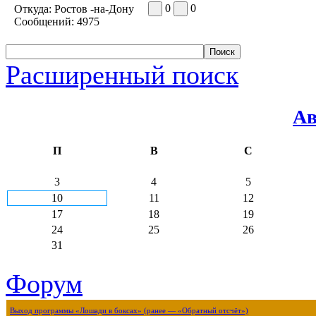
0
0
Откуда:
Ростов -на-Дону
Сообщений:
4975
Расширенный поиск
Ав
П
В
С
3
4
5
10
11
12
17
18
19
24
25
26
31
Форум
Выход программы «Лошади в боксах» (ранее — «Обратный отсчёт»)