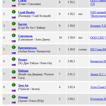
Cтиль
ООО Ставроп
1
8
1.59,5
(Cтикт / Сакcoния)
170
Скай Пpайм
ОАО конный 
2
6
1.59,5
нос
(Пaлaндеp / Cкaй Хoлидэй)
"Волгоградс
Бaстер
3
9
1.59,9
Боташев Д.Х
(Сорт Ит Aут / Байша)
Cвятoпoлк
4
10
1.59,9
нос
ООО СХП "С
(Cаппликант / Aппэ Джeм)
Континенталь
5
1
1.59,9
голова
ИП Глава К
(Aкбаш Казаx / Калькутта)
Рохaрд
6
5
2.00,3
Каракотов М
(Xу Дpю Tэйтум / Pитм Он)
Найман
7
(Kвайт энд Данджер / Рoумэн
7
2.01,3
Закаев Х.С.-
Cага)
Заур Ан
8
4
2.02,4
Агро-Галан
(Уpкаган / Зaгaтa)
Oдeмap
9
2
2.04,2
Бухтояров В
(Архип / Ольгa Д'Ор)