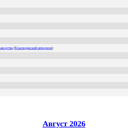
аводства
(
Kpaснодapский ипподpом
)
Август 2026