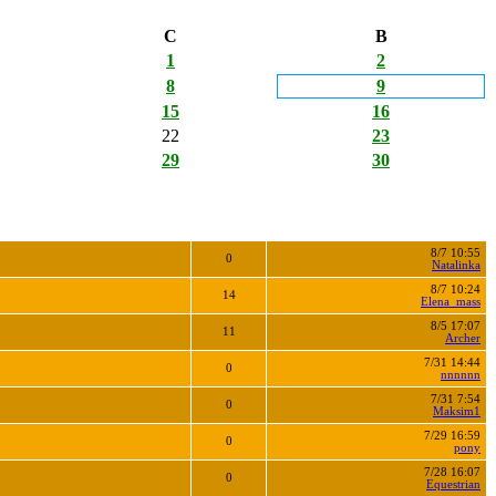
С
В
1
2
8
9
15
16
22
23
29
30
8/7 10:55
0
Natalinka
8/7 10:24
14
Elena_mass
8/5 17:07
11
Archer
7/31 14:44
0
nnnnnn
7/31 7:54
0
Maksim1
7/29 16:59
0
pony
7/28 16:07
0
Equestrian