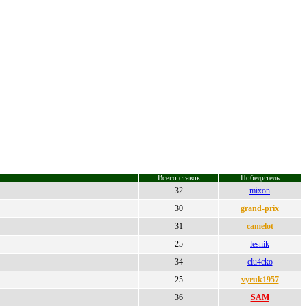
Всего ставок
Победитель
32
mixon
30
grand-prix
31
camelot
25
lesnik
34
clu4cko
25
vyruk1957
36
SAM