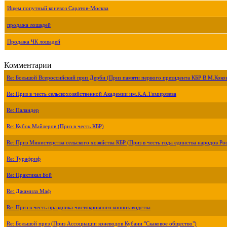
Ищем попутный коневоз Саратов-Москва
продажа лошадей
Продажа ЧК лошадей
Комментарии
Re: Большой Всероссийский приз Дерби (Приз памяти первого президента КБР В.М.Коко
Re: Приз в честь сельскохозяйственной Академии им.К.А.Тимирязева
Re: Паландер
Re: Кубок Майлеров (Приз в честь КБР)
Re: Приз Министерства сельского хозяйства КБР (Приз в честь года единства народов Ро
Re: Турафриф
Re: Практикал Бой
Re: Джамила Маф
Re: Приз в честь праздника чистокровного коннозаводства
Re: Большой приз (Приз Ассоциации коневодов Кубани "Скаковое общество")