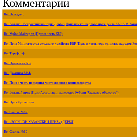
Комментарии
Re: Паландер
Re: Большой Всероссийский приз Дерби (Приз памяти первого президента КБР В.М.Коко
Re: Кубок Майлеров (Приз в честь КБР)
Re: Приз Министерства сельского хозяйства КБР (Приз в честь года единства народов Ро
Re: Турафриф
Re: Практикал Бой
Re: Джамила Маф
Re: Приз в честь праздника чистокровного коннозаводства
Re: Большой приз (Приз Ассоциации коневодов Кубани "Скаковое общество")
Re: Приз Критериум
Re: Скачка №82
Re: «БОЛЬШОЙ КАЗАНСКИЙ ПРИЗ» (ДЕРБИ)
Re: Скачка №80