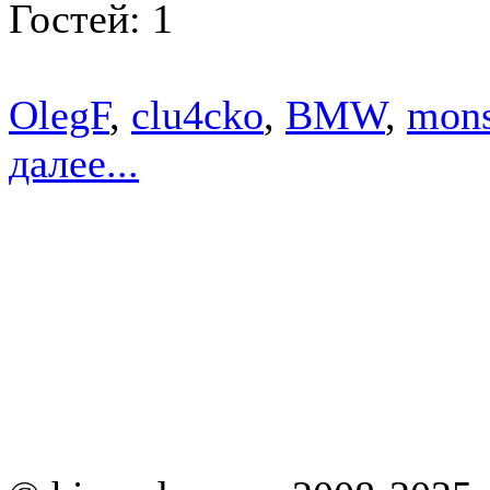
Гостей: 1
OlegF
,
clu4cko
,
BMW
,
mon
далее...