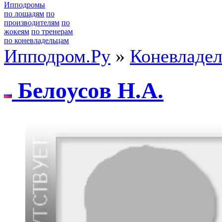
Ипподромы
по лошадям
по
производителям
по
жокеям
по тренерам
по коневладельцам
Ипподром.Ру
»
Коневладе
Белoусoв H.А.