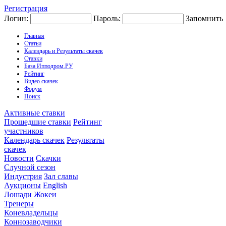
Регистрация
Логин:
Пароль:
Запомнить
Главная
Статьи
Календарь и Результаты скачек
Ставки
База Ипподром.РУ
Рейтинг
Видео скачек
Форум
Поиск
Активные ставки
Прошедшие ставки
Рейтинг
участников
Календарь скачек
Результаты
скачек
Новости
Скачки
Случной сезон
Индустрия
Зал славы
Аукционы
English
Лошади
Жокеи
Тренеры
Коневладельцы
Коннозаводчики