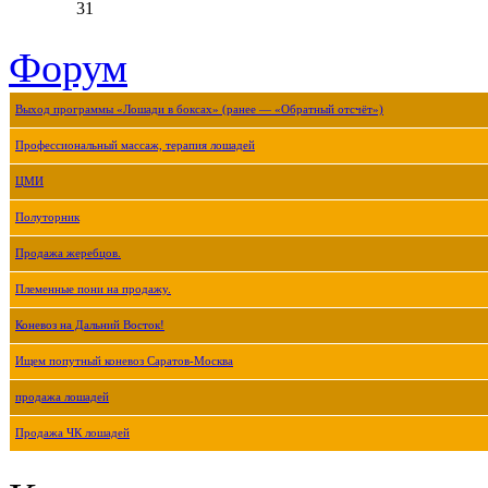
31
Форум
Выход программы «Лошади в боксах» (ранее — «Обратный отсчёт»)
Профессиональный массаж, терапия лошадей
ЦМИ
Полуторник
Продажа жеребцов.
Племенные пони на продажу.
Коневоз на Дальний Восток!
Ищем попутный коневоз Саратов-Москва
продажа лошадей
Продажа ЧК лошадей