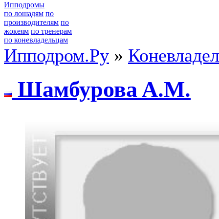
Ипподромы
по лошадям
по
производителям
по
жокеям
по тренерам
по коневладельцам
Ипподром.Ру
»
Коневладе
Шaмбуpовa A.М.