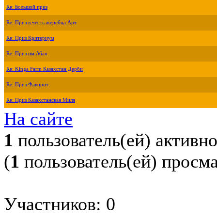
Re: Большой приз
Re: Приз в честь жеребца Арт
Re: Приз Критериум
Re: Приз им.Абая
Re: Kinga Farm Казахстан Дерби
Re: Приз Фаворит
Re: Приз Казахстанская Миля
На сайте
1
пользователь(ей) активн
(
1
пользователь(ей) просм
Участников: 0