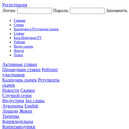
Регистрация
Логин:
Пароль:
Запомнить
Главная
Статьи
Календарь и Результаты скачек
Ставки
База Ипподром.РУ
Рейтинг
Видео скачек
Форум
Поиск
Активные ставки
Прошедшие ставки
Рейтинг
участников
Календарь скачек
Результаты
скачек
Новости
Скачки
Случной сезон
Индустрия
Зал славы
Аукционы
English
Лошади
Жокеи
Тренеры
Коневладельцы
Коннозаводчики