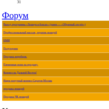
31
Форум
Выход программы «Лошади в боксах» (ранее — «Обратный отсчёт»)
Профессиональный массаж, терапия лошадей
ЦМИ
Полуторник
Продажа жеребцов.
Племенные пони на продажу.
Коневоз на Дальний Восток!
Ищем попутный коневоз Саратов-Москва
продажа лошадей
Продажа ЧК лошадей