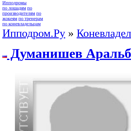
Ипподромы
по лошадям
по
производителям
по
жокеям
по тренерам
по коневладельцам
Ипподром.Ру
»
Коневладе
Думанишев Аральб