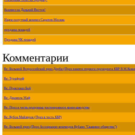
Коневоз на Дальний Восток!
Ищем попутный коневоз Саратов-Москва
продажа лошадей
Продажа ЧК лошадей
Комментарии
Re: Большой Всероссийский приз Дерби (Приз памяти первого президента КБР В.М.Коко
Re: Турафриф
Re: Практикал Бой
Re: Джамила Маф
Re: Приз в честь праздника чистокровного коннозаводства
Re: Кубок Майлеров (Приз в честь КБР)
Re: Большой приз (Приз Ассоциации коневодов Кубани "Скаковое общество")