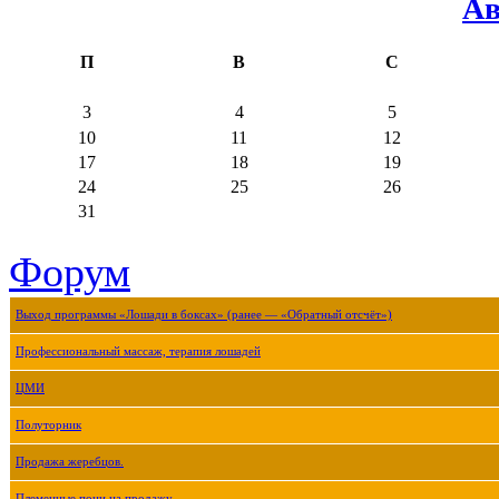
Ав
П
В
С
3
4
5
10
11
12
17
18
19
24
25
26
31
Форум
Выход программы «Лошади в боксах» (ранее — «Обратный отсчёт»)
Профессиональный массаж, терапия лошадей
ЦМИ
Полуторник
Продажа жеребцов.
Племенные пони на продажу.