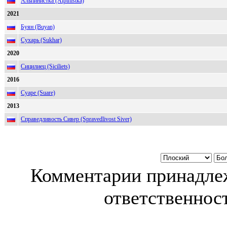
Альпинистка (Alpinistka)
2021
Буян (Buyan)
Сухарь (Sukhar)
2020
Сицилиец (Siciliets)
2016
Суаре (Suare)
2013
Справедливость Сивер (Spravedlivost Siver)
Комментарии принадлеж
ответственност