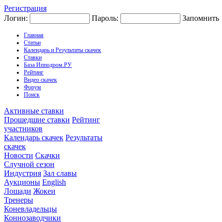
Регистрация
Логин:
Пароль:
Запомнить
Главная
Статьи
Календарь и Результаты скачек
Ставки
База Ипподром.РУ
Рейтинг
Видео скачек
Форум
Поиск
Активные ставки
Прошедшие ставки
Рейтинг
участников
Календарь скачек
Результаты
скачек
Новости
Скачки
Случной сезон
Индустрия
Зал славы
Аукционы
English
Лошади
Жокеи
Тренеры
Коневладельцы
Коннозаводчики