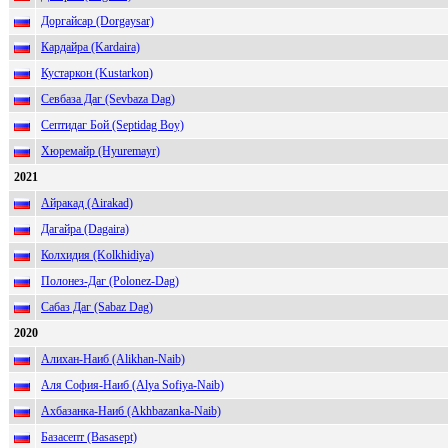
Доргайсар (Dorgaysar)
Кардайра (Kardaira)
Кустаркон (Kustarkon)
Севбаза Даг (Sevbaza Dag)
Септидаг Бой (Septidag Boy)
Хюремайр (Hyuremayr)
2021
Айракад (Airakad)
Дагайра (Dagaira)
Колхидия (Kolkhidiya)
Полонез-Даг (Polonez-Dag)
Сабаз Даг (Sabaz Dag)
2020
Алихан-Наиб (Alikhan-Naib)
Аля София-Наиб (Alya Sofiya-Naib)
Ахбазанка-Наиб (Akhbazanka-Naib)
Базасепт (Basasept)