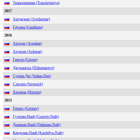
Транскрипция (Transkriptsiya)
2017
Аргдагмар (Argdagmar)
Гаухара (Gaukhara)
2016
Аргадаг (Argadag)
Ардаган (Ardagan)
Гирген (Girgen)
Джумангыз (Dzhumangyz)
Султан-Даг (Sultan-Dag)
Сэргенч (Sergench)
Хюррем (Hurrem)
2015
Гермес (Germes)
Гузерип-Наиб (Guzerip-Naib)
Даламан-Наиб (Dalaman-Naib)
Карделия-Наиб (Kardeliya-Naib)