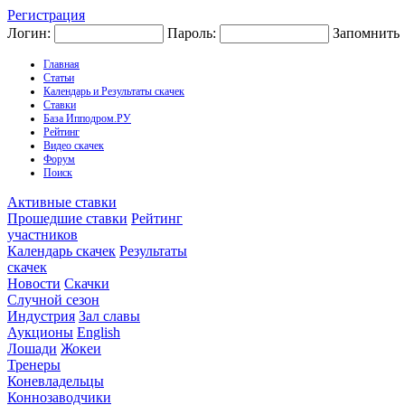
Регистрация
Логин:
Пароль:
Запомнить
Главная
Статьи
Календарь и Результаты скачек
Ставки
База Ипподром.РУ
Рейтинг
Видео скачек
Форум
Поиск
Активные ставки
Прошедшие ставки
Рейтинг
участников
Календарь скачек
Результаты
скачек
Новости
Скачки
Случной сезон
Индустрия
Зал славы
Аукционы
English
Лошади
Жокеи
Тренеры
Коневладельцы
Коннозаводчики