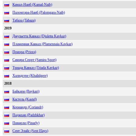
Камал-Наиб (Kamal-Naib)
Паломгара-Наиб (Palomgara-Naib)
Табаза (Tabaza)
2019
Джульетта Кавказ (Djuletta Kavkaz)
Пламенная Кавказ (Plamennaia Kavkaz)
Приора (Priora)
Самира Спорт (Samira Sport)
Триада Кавказ (Triada Kavkaz)
Халидгере (Khalidgere)
2018
Байкари (Baykari)
Кастель (Kastel)
Кориандр (Coriandr)
Паджхар (Padzhkhar)
Пинарли (Pinarly)
Сент Элайс (Sent Elays)