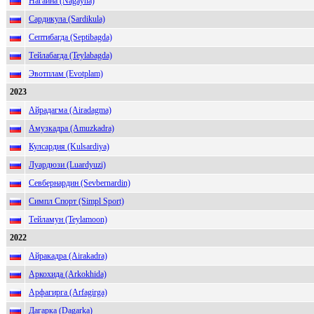
Нагайна (Nagayna)
Сардикула (Sardikula)
Септибагда (Septibagda)
Тейлабагда (Teylabagda)
Эвотплам (Evotplam)
2023
Айрадагма (Airadagma)
Амузкадра (Amuzkadra)
Кулсардия (Kulsardiya)
Луардюзи (Luardyuzi)
Севбернардин (Sevbernardin)
Симпл Спорт (Simpl Sport)
Тейламун (Teylamoon)
2022
Айракадра (Airakadra)
Аркохида (Arkokhida)
Арфагирга (Arfagirga)
Дагарка (Dagarka)