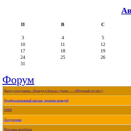
Ав
П
В
С
3
4
5
10
11
12
17
18
19
24
25
26
31
Форум
Выход программы «Лошади в боксах» (ранее — «Обратный отсчёт»)
Профессиональный массаж, терапия лошадей
ЦМИ
Полуторник
Продажа жеребцов.