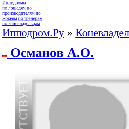
Ипподромы
по лошадям
по
производителям
по
жокеям
по тренерам
по коневладельцам
Ипподром.Ру
»
Коневладе
Оcманoв А.О.