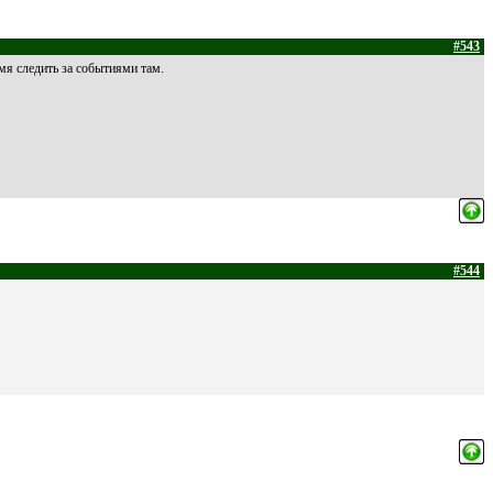
#543
мя следить за событиями там.
#544