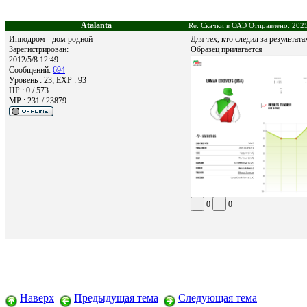
Atalanta
Re: Скачки в ОАЭ Отправлено: 2025
Ипподром - дом родной
Для тех, кто следил за результат
Зарегистрирован:
Образец прилагается
2012/5/8 12:49
Сообщений:
694
Уровень : 23; EXP : 93
HP : 0 / 573
MP : 231 / 23879
0
0
Наверх
Предыдущая тема
Следующая тема