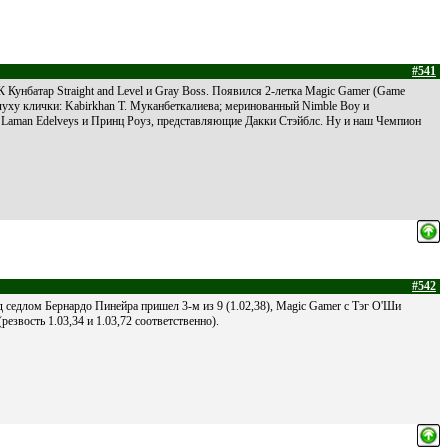
#541
 Кунбатар Straight and Level и Gray Boss. Появился 2-летка Magic Gamer (Game
луху клички: Kabirkhan Т. Муканбеткалиева; меринованный Nimble Boy и
 Laman Edelveys и Принц Роуз, представляющие Дакки Стэйблс. Ну и наш Чемпион
#542
д седлом Бернардо Пинейра пришел 3-м из 9 (1.02,38), Magic Gamer с Тэг О'Ши
езвость 1.03,34 и 1.03,72 соответственно).