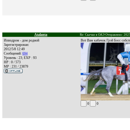
Atalanta
Re: Скачки в ОАЭ Отправлено: 2025
Ипподром - дом родной
Вот Вам кабачок Грэй Босс собст
Зарегистрирован:
2012/5/8 12:49
Сообщений:
694
Уровень : 23; EXP : 93
HP : 0 / 573
MP : 231 / 23879
0
0