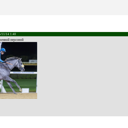
/11/14 1:40
венной персоной