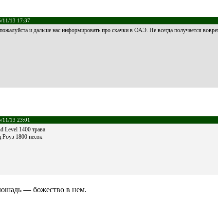
/11/13 17:37
пожалуйста и дальше нас информировать про скачки в ОАЭ. Не всегда получается вовре
/11/13 23:01
nd Level 1400 трава
 Роуз 1800 песок
лошадь — божество в нем.