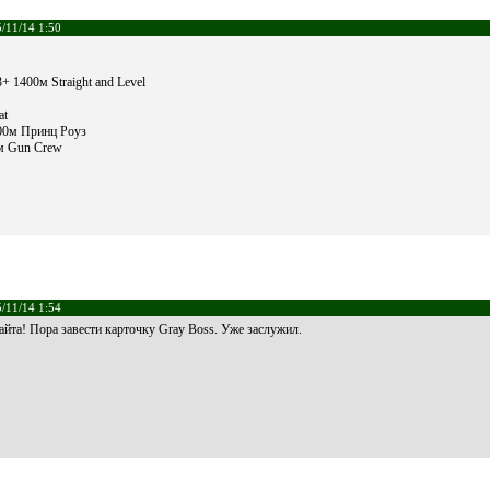
/11/14 1:50
+ 1400м Straight and Level
at
800м Принц Роуз
0м Gun Crew
/11/14 1:54
йта! Пора завести карточку Gray Boss. Уже заслужил.