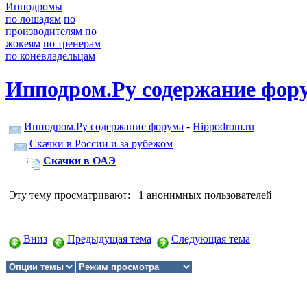
Ипподромы
по лошадям
по
производителям
по
жокеям
по тренерам
по коневладельцам
Ипподром.Ру содержание фор
Ипподром.Ру содержание форума
-
Hippodrom.ru
Скачки в России и за рубежом
Скачки в ОАЭ
Эту тему просматривают: 1 анонимных пользователей
Вниз
Предыдущая тема
Следующая тема