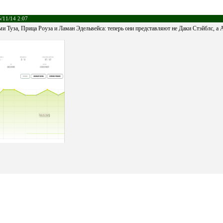
/11/14 2:07
ами Туза, Прица Роуза и Ламан Эдельвейса: теперь они представляют не Даки Стэйблс, а