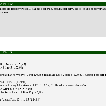
/11/14 0:54
, просто проинтуичили. Я как раз собралась сегодня повесить все имеющиеся результаты
нтернет.
/11/14 1:34
oy 3-й из 7 (1.26,23)
 3-й из 5 (1.52,64)
t гандикап по турфу (70-95) 1200м Straight and Level 2-й из 6 (1.09,80). Кстати, резвость 
ss 1-й из 10 (1.26,61)
arat и Abyroy 6й и 7й из 7 (1.17,10 и 1.17,52). На Abyroy ехал Мырзабек
+ Arlan 8-й из 12 (2.05,04)
3+ Smart System 3-й из 13 (1.40,18)
м Апсны Голд 13-й из 15 (2.14,84)