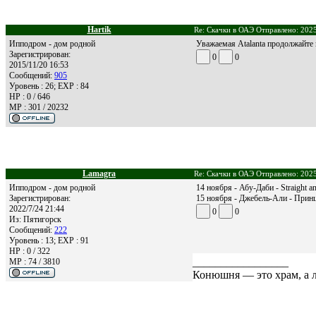
Hartik
Re: Скачки в ОАЭ Отправлено: 2025
Ипподром - дом родной
Уважаемая Atalanta продолжайте 
Зарегистрирован:
0
0
2015/11/20 16:53
Сообщений:
905
Уровень : 26; EXP : 84
HP : 0 / 646
MP : 301 / 20232
Lamagra
Re: Скачки в ОАЭ Отправлено: 2025
Ипподром - дом родной
14 ноября - Абу-Даби - Straight a
Зарегистрирован:
15 ноября - Джебель-Али - Принц
2022/7/24 21:44
0
0
Из:
Пятигорск
Сообщений:
222
Уровень : 13; EXP : 91
HP : 0 / 322
_________________
MP : 74 / 3810
Конюшня — это храм, а 