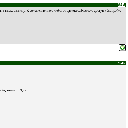
#545
, а также записку. К сожалению, не с любого гаджета сейчас есть доступ к Эмирэйтс
#546
победителя 1.09,79.