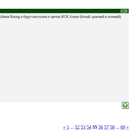
#550
 Akhmat Rasing и будут выступать в цветах КСК Ахмат (белый, красный и зеленый).
«
1
...
52
53
54
55
56
57
58
...
69
»