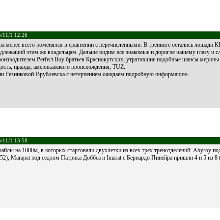
/11/1 12:26
ра менее всего поменялся в сравнении с перечисленными. В тренинге остались лошади КК
адлежащий этим же владельцам. Дальше видим все знакомые и дорогие нашему глазу и с
роизводителем Perfect Boy братьев Краснокутских; утратившие подобные шансы мерины
дость, правда, американского происхождения, TUZ.
иии Резниковой-Врублевска с нетерпением ожидаем подробную информацию.
/11/1 13:58
айлы на 1000м, в которых стартовали двухлетки из всех трех тренотделений: Abyroy по
2), Marapat под седлом Патрика Доббса и Imarat с Бернардо Пинейра пришли 4 и 5 из 8 (р