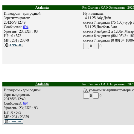
Atalanta
Re: Скачки в ОАЭ Отправлено: 2025
Ипподром - дом родной
Ну и записка:
Зарегистрирован:
14.11.25 Абу Даби
2012/5/8 12:49
скачка 7 гандикап (75-100) турф 3
Сообщений:
694
15.11.25 Джебель Али
Уровень : 23; EXP : 93
скачка 3 мэйден 2-л 1200м Marap
HP : 0 / 573
скачка 6 гандикап (80-105) 3+ 1
MP : 231 / 23879
скачка 7 гандикап (0-80) 3+ 180
0
0
Atalanta
Re: Скачки в ОАЭ Отправлено: 2025
Ипподром - дом родной
Да, уважаемые администраторы са
Зарегистрирован:
0
0
2012/5/8 12:49
Сообщений:
694
Уровень : 23; EXP : 93
HP : 0 / 573
MP : 231 / 23879