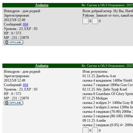
Atalanta
Re: Скачки в ОАЭ Отправлено: 2025
Ипподром - дом родной
Всем добрый вечер. Ну Вы, Hartik
Зарегистрирован:
Рэйсинг. Зависит от того, какой и
2012/5/8 12:49
0
0
Сообщений:
694
Уровень : 23; EXP : 93
HP : 0 / 573
MP : 231 / 23879
Atalanta
Re: Скачки в ОАЭ Отправлено: 2025
Ипподром - дом родной
Итак результаты:
Зарегистрирован:
01.11.25 Джебель Али
2012/5/8 12:49
скачка 4 кондишенс 1400м Nimbl B
Сообщений:
694
скачка 7 гандикап 1800м Gun Crew
Уровень : 23; EXP : 93
02.11.25 Абу Даби Турф Клаб
HP : 0 / 573
скачка 6 Guardians Of Glory Sprin
MP : 231 / 23879
07.11.25 Мейдан
скачка 2 мэйден 3+ 1400м Gray Bo
скачка 3 мэйден 2-летки 1200м Im
скачка 4 гандикап (70-90) 2000м 3
скачка 5 гандикап (80-100) 1600м 
09.11.25 Аляйн
скачка 2 гандикап (0-95) 4+ 2000
0
0