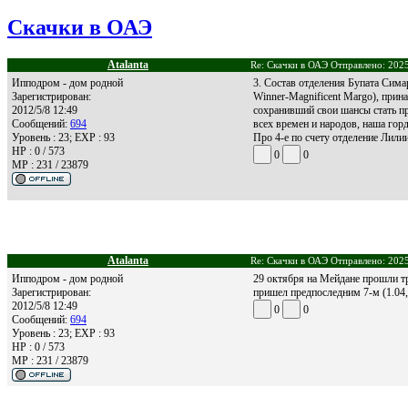
Скачки в ОАЭ
Atalanta
Re: Скачки в ОАЭ Отправлено: 2025
Ипподром - дом родной
3. Состав отделения Бупата Сима
Зарегистрирован:
Winner-Magnificent Margo), прин
2012/5/8 12:49
сохранивший свои шансы стать п
Сообщений:
694
всех времен и народов, наша гор
Уровень : 23; EXP : 93
Про 4-е по счету отделение Лил
HP : 0 / 573
0
0
MP : 231 / 23879
Atalanta
Re: Скачки в ОАЭ Отправлено: 2025
Ипподром - дом родной
29 октября на Мейдане прошли тр
Зарегистрирован:
пришел предпоследним 7-м (1.04,5
2012/5/8 12:49
0
0
Сообщений:
694
Уровень : 23; EXP : 93
HP : 0 / 573
MP : 231 / 23879