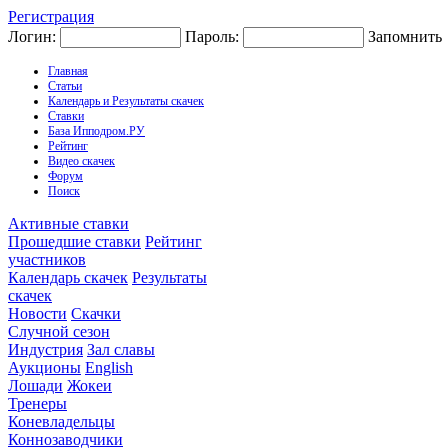
Регистрация
Логин:
Пароль:
Запомнить
Главная
Статьи
Календарь и Результаты скачек
Ставки
База Ипподром.РУ
Рейтинг
Видео скачек
Форум
Поиск
Активные ставки
Прошедшие ставки
Рейтинг
участников
Календарь скачек
Результаты
скачек
Новости
Скачки
Случной сезон
Индустрия
Зал славы
Аукционы
English
Лошади
Жокеи
Тренеры
Коневладельцы
Коннозаводчики