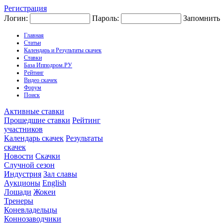
Регистрация
Логин:
Пароль:
Запомнить
Главная
Статьи
Календарь и Результаты скачек
Ставки
База Ипподром.РУ
Рейтинг
Видео скачек
Форум
Поиск
Активные ставки
Прошедшие ставки
Рейтинг
участников
Календарь скачек
Результаты
скачек
Новости
Скачки
Случной сезон
Индустрия
Зал славы
Аукционы
English
Лошади
Жокеи
Тренеры
Коневладельцы
Коннозаводчики