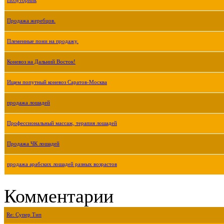
Полуторник
Продажа жеребцов.
Племенные пони на продажу.
Коневоз на Дальний Восток!
Ищем попутный коневоз Саратов-Москва
продажа лошадей
Профессиональный массаж, терапия лошадей
Продажа ЧК лошадей
продажа арабских лошадей разных возрастов
Комментарии
Re: Супер Тип