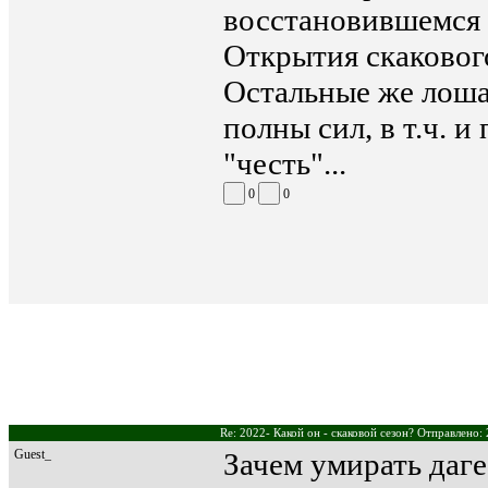
восстановившемся 
Открытия скакового
Остальные же лоша
полны сил, в т.ч. и
"честь"...
0
0
Re: 2022- Какой он - скаковой сезон? Отправлено:
Guest_
Зачем умирать даг