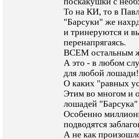
поскакушки с необ
То на КИ, то в Пав
"Барсуки" же нахр
и тринеруются и вы
перенапрягаясь.
ВСЕМ остальным же
А это - в любом сл
для любой лошади!
О каких "равных ус
Этим во многом и 
лошадей "Барсука"
Особенно миллион
подводятся заблаг
А не как произошло