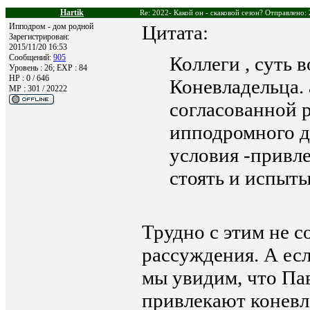
Hartik
Re: 2022- Какой он - скаковой сезон? Отправлено:
Ипподром - дом родной
Цитата:
Зарегистрирован:
2015/11/20 16:53
Сообщений:
905
Коллеги , суть 
Уровень : 26; EXP : 84
HP : 0 / 646
Коневладельца. 
MP : 301 / 20222
согласованной 
ипподромного д
условия -привл
стоять и испыты
Трудно с этим не с
рассуждения. А есл
мы увидим, что Па
привлекают коневла