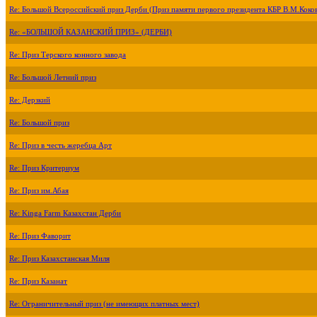
Re: Большой Всероссийский приз Дерби (Приз памяти первого президента КБР В.М.Коко
Re: «БОЛЬШОЙ КАЗАНСКИЙ ПРИЗ» (ДЕРБИ)
Re: Приз Терского конного завода
Re: Большой Летний приз
Re: Дерзкий
Re: Большой приз
Re: Приз в честь жеребца Арт
Re: Приз Критериум
Re: Приз им.Абая
Re: Kinga Farm Казахстан Дерби
Re: Приз Фаворит
Re: Приз Казахстанская Миля
Re: Приз Казанат
Re: Ограничительный приз (не имеющих платных мест)