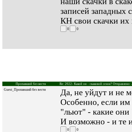
наши скачки в скак
записей западных 
КН свои скачки их 
0
0
Пропавший без вести
Re: 2022- Какой он - скаковой сезон? Отправлено:
Guest_Пропавший без вести
Да, не уйдут и не м
Особенно, если им
"льют" - какие они
И возможно - и те 
0
0