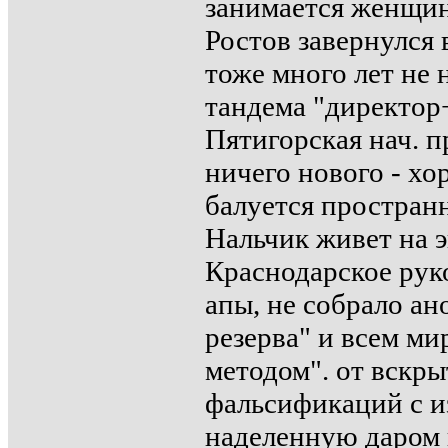
занимается женщин
Ростов завернулся 
тоже много лет не 
тандема "директор+
Пятигорская нач. пр
ничего нового - хо
балуется простран
Нальчик живет на э
Краснодарское руко
апы, не собрало а
резерва" и всем м
методом". от вскр
фальсификаций с и
наделенную даром п