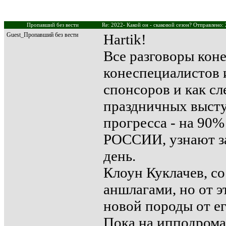
Пропавший без вести
Re: 2022- Какой он - скаковой сезон? Отправлено:
Guest_Пропавший без вести
Hartik!
Все разговоры кон
конеспециалистов 
спонсоров и как сл
праздничных высту
прогресса - на 90%
РОССИИ, узнают за
день.
Клоун Куклачев, со
аншлагами, но от э
новой породы от е
Пока на ипподрома