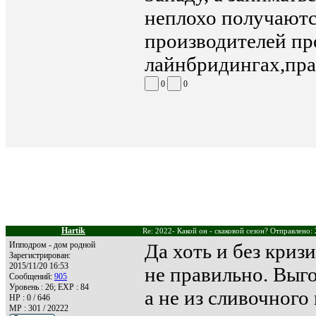
неплохо получаютс
производителей пр
лайнбридингах,пра
0
0
Hartik
Re: 2022- Какой он - скаковой сезон? Отправлено:
Ипподром - дом родной
Да хоть и без кризи
Зарегистрирован:
2015/11/20 16:53
не правильно. Выго
Сообщений:
905
Уровень : 26; EXP : 84
а не из сливочного
HP : 0 / 646
MP : 301 / 20222