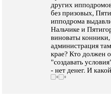
других ипподромов
без призовых, Пяти
ипподрома выдавли
Нальчике и Пятигор
виноваты конники,
администрация там 
крае? Кто должен 
"создавать условия
- нет денег. И како
0
0