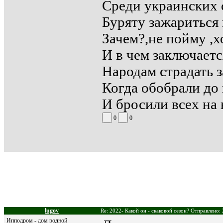
Среди украинских 
Буряту зажариться 
Зачем?,не пойму ,х
И в чем заключает
Народам страдать 
Когда обобрали до 
И бросили всех на в
0
0
lugov
Re: 2022- Какой он - скаковой сезон? Отправлено:
Ипподром - дом родной