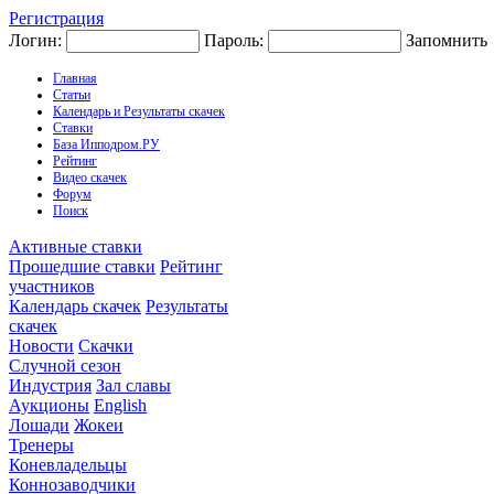
Регистрация
Логин:
Пароль:
Запомнить
Главная
Статьи
Календарь и Результаты скачек
Ставки
База Ипподром.РУ
Рейтинг
Видео скачек
Форум
Поиск
Активные ставки
Прошедшие ставки
Рейтинг
участников
Календарь скачек
Результаты
скачек
Новости
Скачки
Случной сезон
Индустрия
Зал славы
Аукционы
English
Лошади
Жокеи
Тренеры
Коневладельцы
Коннозаводчики