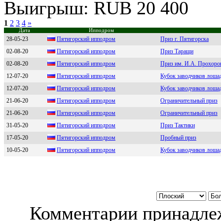
Выигрыш: RUB 20 400
1
2
3
4
»
Дата
Ипподром
28-05-23
Пятигорский ипподром
Приз г. Пятигорска
02-08-20
Пятигoрcкий иппoдрoм
Приз Таращи
02-08-20
Пятигoрcкий иппoдрoм
Приз им. И.А. Прохоро
12-07-20
Пятигoрcкий иппoдрoм
Кубок заводчиков лоша
12-07-20
Пятигоpский ипподpом
Кубок заводчиков лоша
21-06-20
Пятигoрcкий иппoдрoм
Ограничительный приз
21-06-20
Пятигоpcкий ипподpом
Ограничительный приз
31-05-20
Пятигopcкий иппoдpoм
Приз Тактики
17-05-20
Пятигоpский ипподpом
Пробный приз
10-05-20
Пятигоpcкий ипподpом
Кубок заводчиков лоша
Комментарии принадлеж