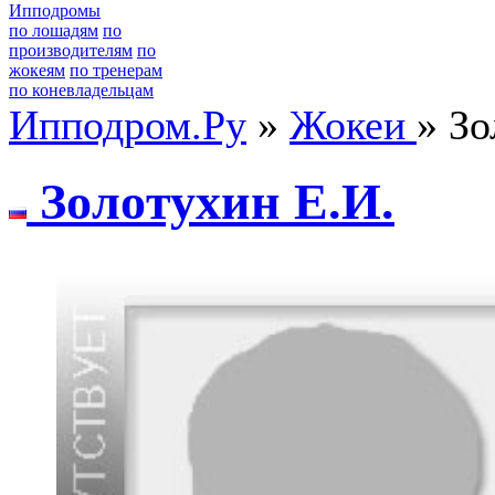
Ипподромы
по лошадям
по
производителям
по
жокеям
по тренерам
по коневладельцам
Ипподром.Ру
»
Жокеи
» Зо
Зoлoтуxин E.И.