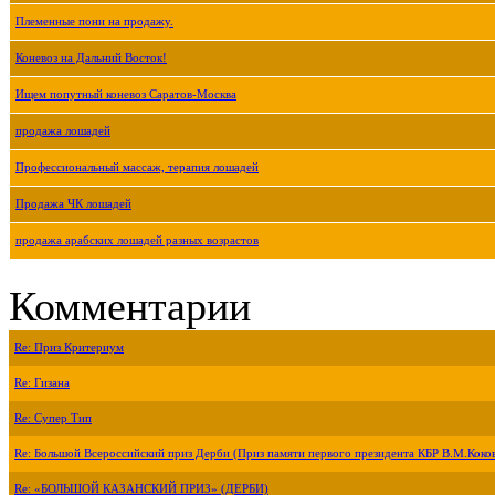
Племенные пони на продажу.
Коневоз на Дальний Восток!
Ищем попутный коневоз Саратов-Москва
продажа лошадей
Профессиональный массаж, терапия лошадей
Продажа ЧК лошадей
продажа арабских лошадей разных возрастов
Комментарии
Re: Приз Критериум
Re: Гизана
Re: Супер Тип
Re: Большой Всероссийский приз Дерби (Приз памяти первого президента КБР В.М.Коко
Re: «БОЛЬШОЙ КАЗАНСКИЙ ПРИЗ» (ДЕРБИ)