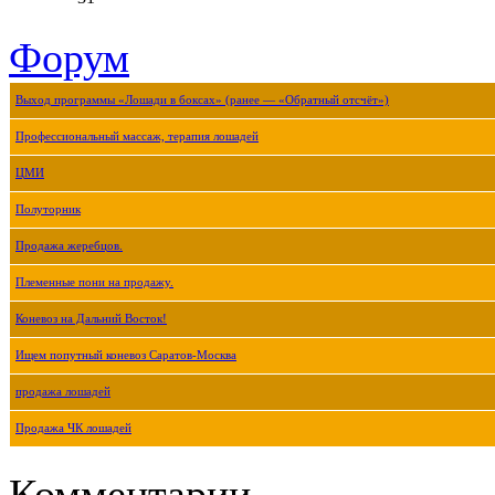
Форум
Выход программы «Лошади в боксах» (ранее — «Обратный отсчёт»)
Профессиональный массаж, терапия лошадей
ЦМИ
Полуторник
Продажа жеребцов.
Племенные пони на продажу.
Коневоз на Дальний Восток!
Ищем попутный коневоз Саратов-Москва
продажа лошадей
Продажа ЧК лошадей
Комментарии