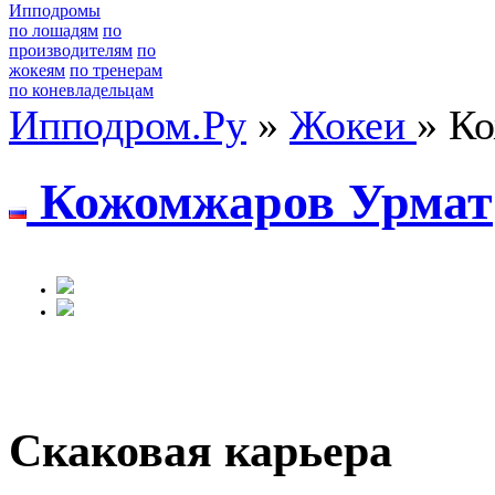
Ипподромы
по лошадям
по
производителям
по
жокеям
по тренерам
по коневладельцам
Ипподром.Ру
»
Жокеи
» К
Кожомжаров Урмат
Скаковая карьера