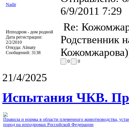
Nadir
6/9/2011 7:29
Re: Кожомжаро
Ипподром - дом родной
Родственник н
Дата регистрации:
2/2/2010
Откуда:
Almaty
Кожомжарова)
Сообщений:
3138
0
0
21/4/2025
Испытания ЧКВ. Пра
Правила и нормы в области племенного животноводства, уст
пород на ипподромах Российской Федерации