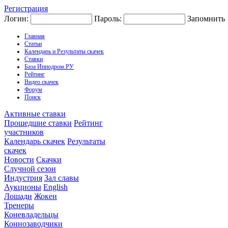
Регистрация
Логин:
Пароль:
Запомнить
Главная
Статьи
Календарь и Результаты скачек
Ставки
База Ипподром.РУ
Рейтинг
Видео скачек
Форум
Поиск
Активные ставки
Прошедшие ставки
Рейтинг
участников
Календарь скачек
Результаты
скачек
Новости
Скачки
Случной сезон
Индустрия
Зал славы
Аукционы
English
Лошади
Жокеи
Тренеры
Коневладельцы
Коннозаводчики