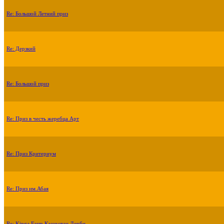
Re: Большой Летний приз
Re: Дерзкий
Re: Большой приз
Re: Приз в честь жеребца Арт
Re: Приз Критериум
Re: Приз им.Абая
Re: Kinga Farm Казахстан Дерби