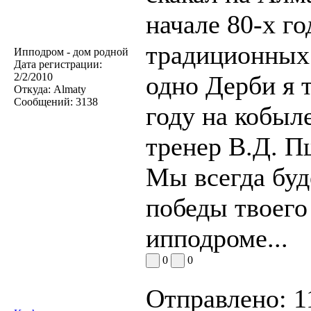
начале 80-х г
традиционных 
Ипподром - дом родной
Дата регистрации:
2/2/2010
одно Дерби я 
Откуда:
Almaty
Сообщений:
3138
году на кобыл
тренер В.Д. П
Мы всегда буд
победы твоего
ипподроме...
0
0
Отправлено:
1