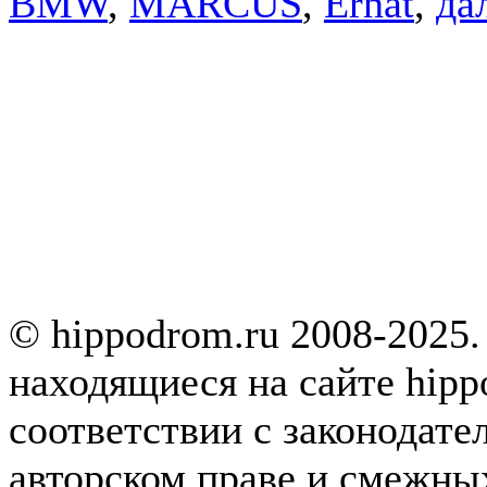
BMW
,
MARCUS
,
Ernat
,
дал
© hippodrom.ru 2008-2025.
находящиеся на сайте hipp
соответствии с законодате
авторском праве и смежны