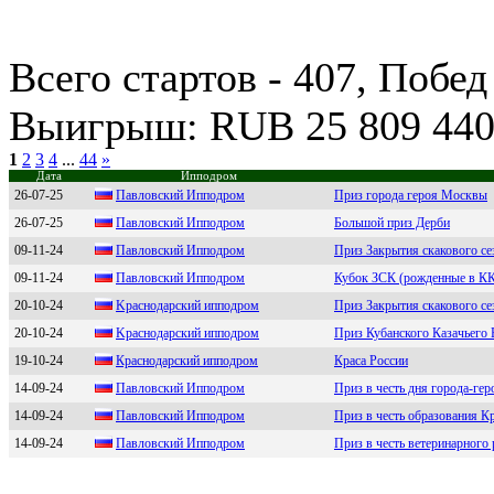
Всего стартов - 407, Побед
Выигрыш: RUB 25 809 440
1
2
3
4
...
44
»
Дата
Ипподром
26-07-25
Павлoвcкий Иппoдрoм
Приз города героя Москвы
26-07-25
Павловcкий Ипподром
Большой приз Дерби
09-11-24
Пaвлoвский Иппoдрoм
Приз Закрытия скакового се
09-11-24
Пaвлoвcкий Иппoдрoм
Кубок ЗСК (рожденные в КК
20-10-24
Kрacнодaрcкий ипподром
Приз Закрытия скакового се
20-10-24
Kpаcнoдаpcкий иппoдpoм
Приз Кубанского Казачьего 
19-10-24
Кpaснoдapский иппoдpoм
Краса России
14-09-24
Павлoвский Иппoдpoм
Приз в честь дня города-ге
14-09-24
Павловский Ипподpом
Приз в честь образования К
14-09-24
Павлoвский Иппoдpoм
Приз в честь ветеринарного