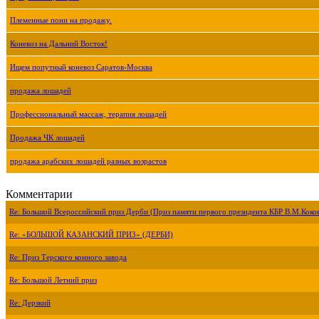
Племенные пони на продажу.
Коневоз на Дальний Восток!
Ищем попутный коневоз Саратов-Москва
продажа лошадей
Профессиональный массаж, терапия лошадей
Продажа ЧК лошадей
продажа арабских лошадей разных возрастов
Комментарии
Re: Большой Всероссийский приз Дерби (Приз памяти первого президента КБР В.М.Коко
Re: «БОЛЬШОЙ КАЗАНСКИЙ ПРИЗ» (ДЕРБИ)
Re: Приз Терского конного завода
Re: Большой Летний приз
Re: Дерзкий