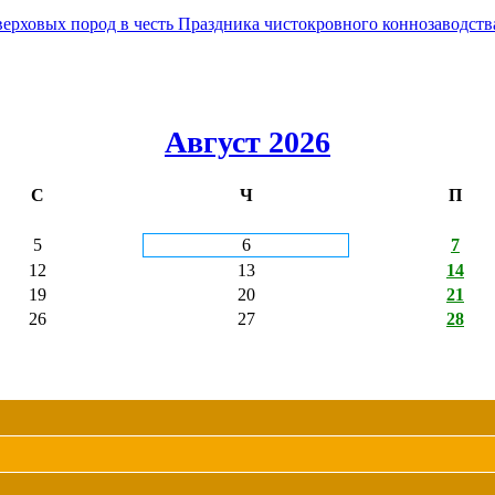
овых пород в честь Праздника чистокровного коннозаводства
Август 2026
С
Ч
П
5
6
7
12
13
14
19
20
21
26
27
28