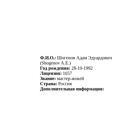
Ф.И.О.:
Шoгенoв Адaм Эдуaрдoвич
(Shogenov A.E.)
Год рождения:
28-10-1992
Лицензия:
1657
Звание:
мастер-жокей
Страна:
Россия
Дополнительная информация: