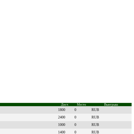
Дист.
Место
Выигрыш
1800
0
RUB
2400
0
RUB
1000
0
RUB
1400
0
RUB