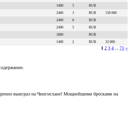
1400
5
RUB
2400
3
RUB
150 000
2400
6
RUB
2400
5
RUB
1800
RUB
1400
2
RUB
32 000
1
2
3
4
...
71
»
содержание.
веренно выиграл на Чингисхане! Мощнейшими бросками на