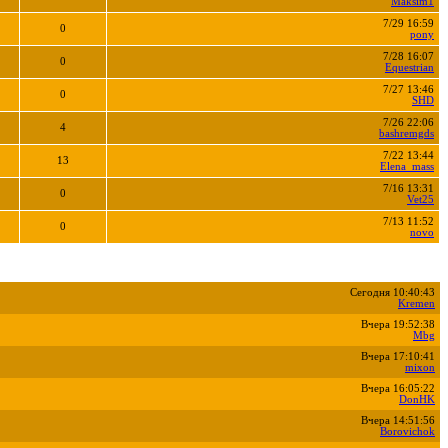
Maksim1
7/29 16:59
0
pony
7/28 16:07
0
Equestrian
7/27 13:46
0
SHD
7/26 22:06
4
bashremgds
7/22 13:44
13
Elena_mass
7/16 13:31
0
Vet25
7/13 11:52
0
novo
Сегодня 10:40:43
Kremen
Вчера 19:52:38
Mbg
Вчера 17:10:41
mixon
Вчера 16:05:22
DonHK
Вчера 14:51:56
Borovichok