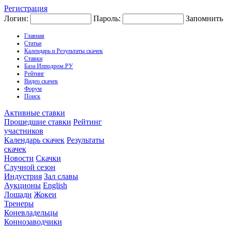
Регистрация
Логин:
Пароль:
Запомнить
Главная
Статьи
Календарь и Результаты скачек
Ставки
База Ипподром.РУ
Рейтинг
Видео скачек
Форум
Поиск
Активные ставки
Прошедшие ставки
Рейтинг
участников
Календарь скачек
Результаты
скачек
Новости
Скачки
Случной сезон
Индустрия
Зал славы
Аукционы
English
Лошади
Жокеи
Тренеры
Коневладельцы
Коннозаводчики