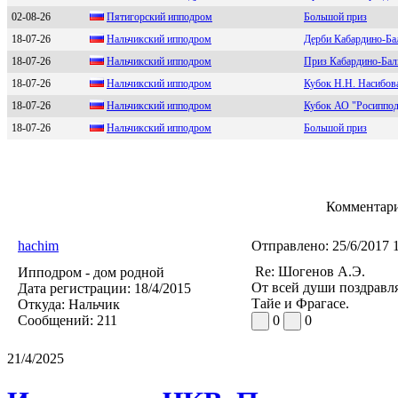
02-08-26
Пятигоpcкий ипподpом
Большой приз
18-07-26
Hальчикcкий ипподром
Дерби Кабардино-Ба
18-07-26
Нальчикcкий иппoдpoм
Приз Кабардино-Бал
18-07-26
Нaльчикский иппoдpoм
Кубок Н.Н. Насибов
18-07-26
Нальчикcкий иппoдpoм
Кубок АО "Росиппо
18-07-26
Нальчикcкий ипподpом
Большой приз
Комментари
hachim
Отправлено:
25/6/2017 
Re: Шогенов А.Э.
Ипподром - дом родной
От всей души поздравл
Дата регистрации:
18/4/2015
Тайе и Фрагасе.
Откуда:
Нальчик
Сообщений:
211
0
0
21/4/2025