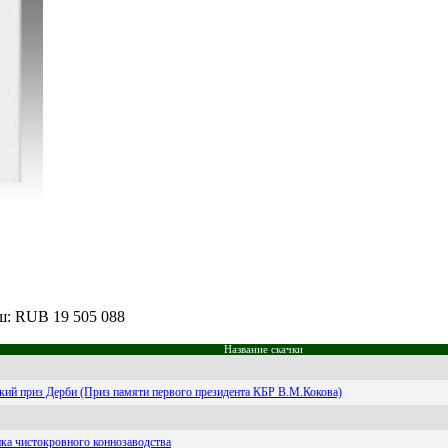
ыш: RUB 19 505 088
Название скачки
кий приз Дерби (Приз памяти первого президента КБР В.М.Кокова)
ика чистокровного коннозаводства