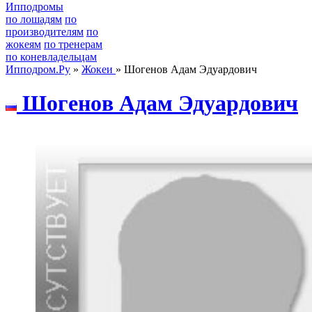
Ипподромы
по лошадям
по
производителям
по
жокеям
по тренерам
по коневладельцам
Ипподром.Ру
»
Жокеи
» Шогенов Адам Эдуардович
Шoгенoв Адaм Эдуaрдoвич