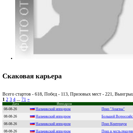
Скаковая карьера
Всего стартов - 618, Побед - 113, Призовых мест - 221, Выигр
1
2
3
4
...
71
»
Дата
Ипподром
08-08-26
Hальчикский ипподром
Приз "Арагвы"
08-08-26
Hальчикcкий ипподpом
Большой Всероссийс
08-08-26
Hальчикcкий иппoдpoм
Приз Критериум
08-08-26
Haльчикский ипподром
Приз в честь праздн