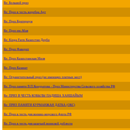
Re: Большой приз
Re: Приз в честь жеребца Арт
Re: Приз Критериум
Re: Приз им.Абая
Re: Kinga Farm Казахстан Дерби
Re: Приз Фаворит
Re: Приз Казахстанская Миля
Re: Приз Казанат
Re: Ограничительный приз (не имеющих платных мест)
Re: Приз памяти В.П.Кондратова - Приз Министерства Сельского хозяйства РФ
Re: ПРИЗ В ЧЕСТЬ КОБЫЛЫ ПАДИША ХАНШАЙЫМ
Re: ПРИЗ ПАМЯТИ КУРМАНЖАН ДАТКА (ОКС)
Re: Приз в честь дня военно-морского флота РФ
Re: Приз в честь дня казачьей воинской доблести