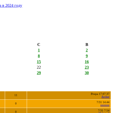
 в 2024 году
С
В
1
2
8
9
15
16
22
23
29
30
Вчера 17:07:37
11
Archer
7/31 14:44
0
nnnnnn
7/31 7:54
0