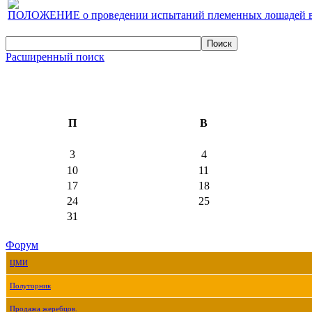
ПОЛОЖЕНИЕ о проведении испытаний племенных лошадей верх
Расширенный поиск
П
В
3
4
10
11
17
18
24
25
31
Форум
ЦМИ
Полуторник
Продажа жеребцов.