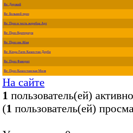
Re: Дерзкий
Re: Большой приз
Re: Приз в честь жеребца Арт
Re: Приз Критериум
Re: Приз им.Абая
Re: Kinga Farm Казахстан Дерби
Re: Приз Фаворит
Re: Приз Казахстанская Миля
На сайте
1
пользователь(ей) активн
(
1
пользователь(ей) просм