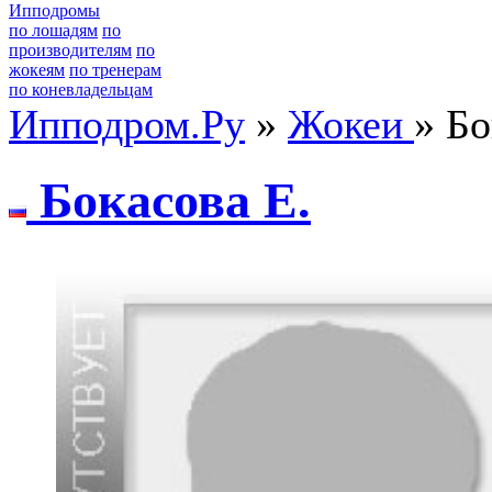
Ипподромы
по лошадям
по
производителям
по
жокеям
по тренерам
по коневладельцам
Ипподром.Ру
»
Жокеи
» Бо
Бокаcова E.