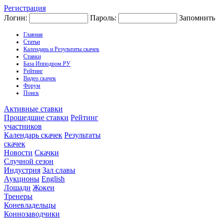
Регистрация
Логин:
Пароль:
Запомнить
Главная
Статьи
Календарь и Результаты скачек
Ставки
База Ипподром.РУ
Рейтинг
Видео скачек
Форум
Поиск
Активные ставки
Прошедшие ставки
Рейтинг
участников
Календарь скачек
Результаты
скачек
Новости
Скачки
Случной сезон
Индустрия
Зал славы
Аукционы
English
Лошади
Жокеи
Тренеры
Коневладельцы
Коннозаводчики