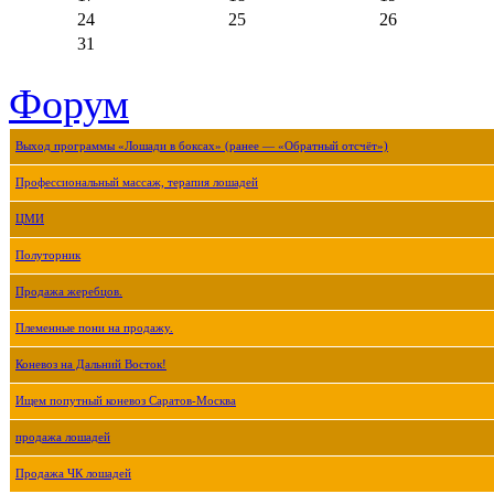
24
25
26
31
Форум
Выход программы «Лошади в боксах» (ранее — «Обратный отсчёт»)
Профессиональный массаж, терапия лошадей
ЦМИ
Полуторник
Продажа жеребцов.
Племенные пони на продажу.
Коневоз на Дальний Восток!
Ищем попутный коневоз Саратов-Москва
продажа лошадей
Продажа ЧК лошадей