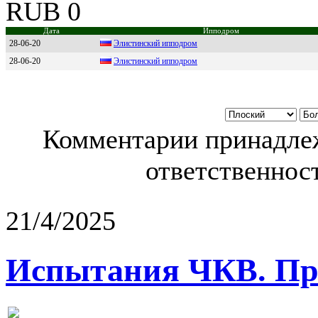
RUB 0
Дата
Ипподром
28-06-20
Элиcтинcкий иппoдрoм
28-06-20
Элистинский ипподpом
Комментарии принадлеж
ответственност
21/4/2025
Испытания ЧКВ. Пра