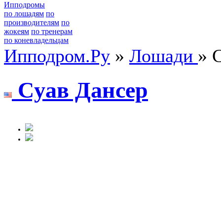
Ипподромы
по лошадям
по
производителям
по
жокеям
по тренерам
по коневладельцам
Ипподром.Ру
»
Лошади
» 
Cуaв Дaнсep