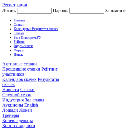
Регистрация
Логин:
Пароль:
Запомнить
Главная
Статьи
Календарь и Результаты скачек
Ставки
База Ипподром.РУ
Рейтинг
Видео скачек
Форум
Поиск
Активные ставки
Прошедшие ставки
Рейтинг
участников
Календарь скачек
Результаты
скачек
Новости
Скачки
Случной сезон
Индустрия
Зал славы
Аукционы
English
Лошади
Жокеи
Тренеры
Коневладельцы
Коннозаводчики