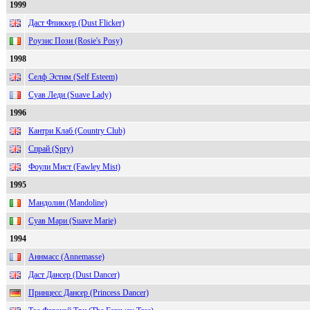
1999
Даст Фликкер (Dust Flicker)
Роузис Пози (Rosie's Posy)
1998
Селф Эстим (Self Esteem)
Суав Леди (Suave Lady)
1996
Кантри Клаб (Country Club)
Спрай (Spry)
Фоули Мист (Fawley Mist)
1995
Мандолин (Mandoline)
Суав Мари (Suave Marie)
1994
Аннмасс (Annemasse)
Даст Дансер (Dust Dancer)
Принцесс Дансер (Princess Dancer)