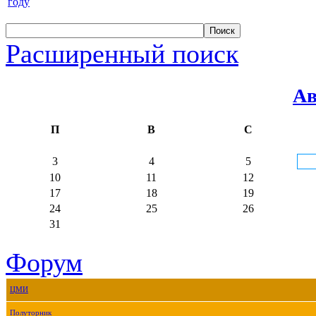
году
Расширенный поиск
Ав
П
В
С
3
4
5
10
11
12
17
18
19
24
25
26
31
Форум
ЦМИ
Полуторник