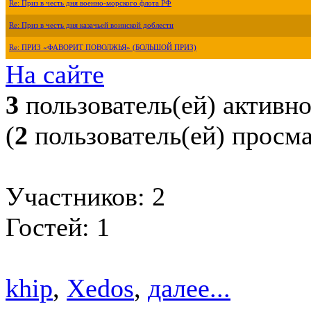
Re: Приз в честь дня военно-морского флота РФ
Re: Приз в честь дня казачьей воинской доблести
Re: ПРИЗ «ФАВОРИТ ПОВОЛЖЬЯ» (БОЛЬШОЙ ПРИЗ)
На сайте
3
пользователь(ей) активн
(
2
пользователь(ей) просм
Участников: 2
Гостей: 1
khip
,
Xedos
,
далее...