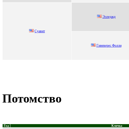
Эллeджд
Суавит
Гиневерес Фoлли
Потомство
Год
Кличка