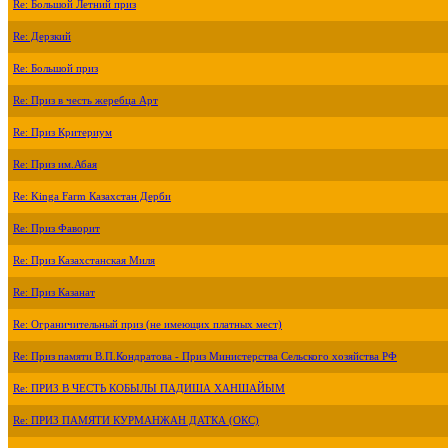
Re: Большой Летний приз
Re: Дерзкий
Re: Большой приз
Re: Приз в честь жеребца Арт
Re: Приз Критериум
Re: Приз им.Абая
Re: Kinga Farm Казахстан Дерби
Re: Приз Фаворит
Re: Приз Казахстанская Миля
Re: Приз Казанат
Re: Ограничительный приз (не имеющих платных мест)
Re: Приз памяти В.П.Кондратова - Приз Министерства Сельского хозяйства РФ
Re: ПРИЗ В ЧЕСТЬ КОБЫЛЫ ПАДИША ХАНШАЙЫМ
Re: ПРИЗ ПАМЯТИ КУРМАНЖАН ДАТКА (ОКС)