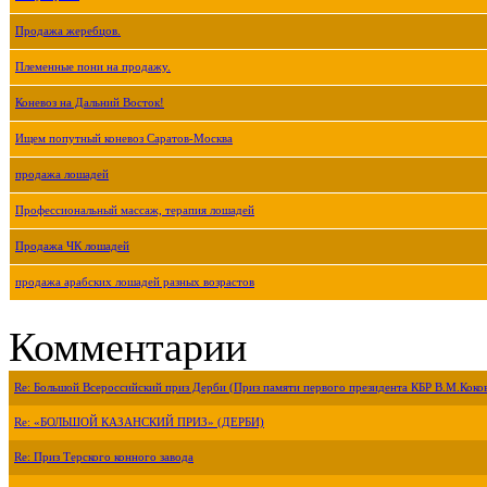
Продажа жеребцов.
Племенные пони на продажу.
Коневоз на Дальний Восток!
Ищем попутный коневоз Саратов-Москва
продажа лошадей
Профессиональный массаж, терапия лошадей
Продажа ЧК лошадей
продажа арабских лошадей разных возрастов
Комментарии
Re: Большой Всероссийский приз Дерби (Приз памяти первого президента КБР В.М.Коко
Re: «БОЛЬШОЙ КАЗАНСКИЙ ПРИЗ» (ДЕРБИ)
Re: Приз Терского конного завода