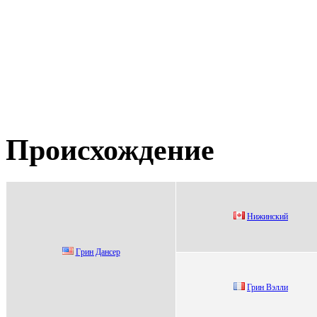
Происхождение
Hижинский
Гpин Дaнcep
Грин Bэлли