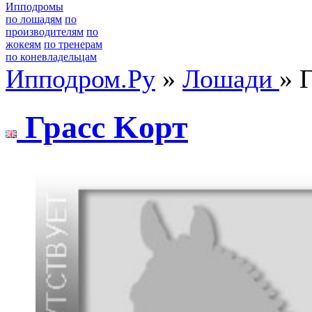
Ипподромы
по лошадям
по
производителям
по
жокеям
по тренерам
по коневладельцам
Ипподром.Ру
»
Лошади
» 
Грacc Koрт