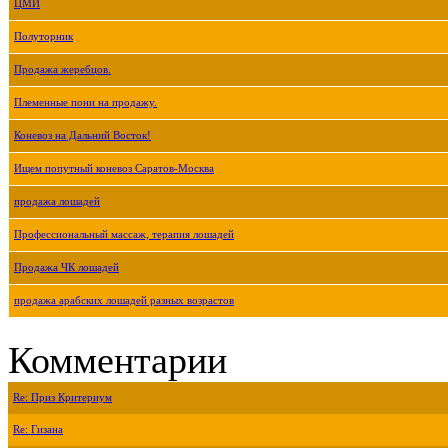
ЦМИ
Полуторник
Продажа жеребцов.
Племенные пони на продажу.
Коневоз на Дальний Восток!
Ищем попутный коневоз Саратов-Москва
продажа лошадей
Профессиональный массаж, терапия лошадей
Продажа ЧК лошадей
продажа арабских лошадей разных возрастов
Комментарии
Re: Приз Критериум
Re: Гизана