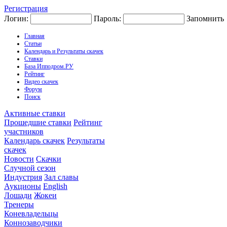
Регистрация
Логин:
Пароль:
Запомнить
Главная
Статьи
Календарь и Результаты скачек
Ставки
База Ипподром.РУ
Рейтинг
Видео скачек
Форум
Поиск
Активные ставки
Прошедшие ставки
Рейтинг
участников
Календарь скачек
Результаты
скачек
Новости
Скачки
Случной сезон
Индустрия
Зал славы
Аукционы
English
Лошади
Жокеи
Тренеры
Коневладельцы
Коннозаводчики