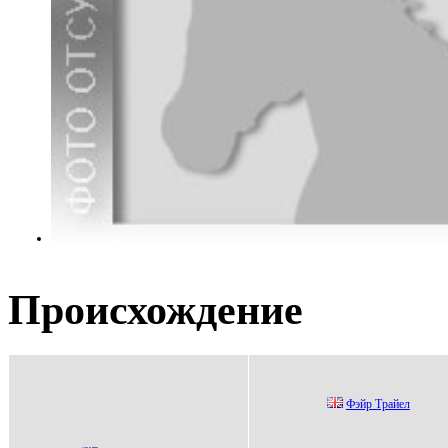
Происхождение
Фэйp Tpaйел