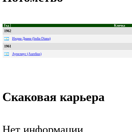
Год
Кличка
1962
Индиа Диана (India Diana)
1961
Аурелиус (Aurelius)
Скаковая карьера
Нет информации