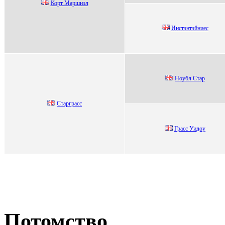
Коpт Маpшиэл
Инстэнтэйниес
Ноубл Стaр
Стaргрacc
Грaсс Уидоу
Потомство