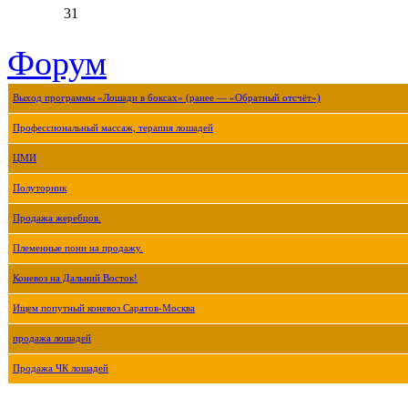
31
Форум
Выход программы «Лошади в боксах» (ранее — «Обратный отсчёт»)
Профессиональный массаж, терапия лошадей
ЦМИ
Полуторник
Продажа жеребцов.
Племенные пони на продажу.
Коневоз на Дальний Восток!
Ищем попутный коневоз Саратов-Москва
продажа лошадей
Продажа ЧК лошадей