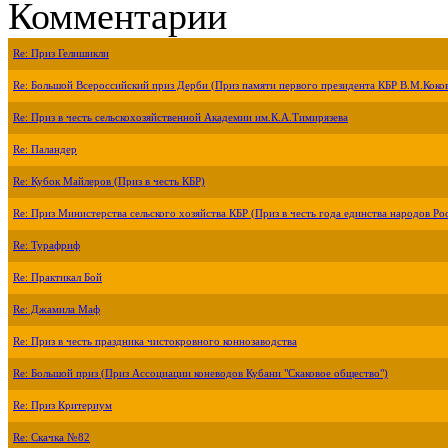
Комментарии
Re: Приз Гелишикли
Re: Большой Всероссийский приз Дерби (Приз памяти первого президента КБР В.М.Коко
Re: Приз в честь сельскохозяйственной Академии им.К.А.Тимирязева
Re: Паландер
Re: Кубок Майлеров (Приз в честь КБР)
Re: Приз Министерства сельского хозяйства КБР (Приз в честь года единства народов Ро
Re: Турафриф
Re: Практикал Бой
Re: Джамила Маф
Re: Приз в честь праздника чистокровного коннозаводства
Re: Большой приз (Приз Ассоциации коневодов Кубани "Скаковое общество")
Re: Приз Критериум
Re: Скачка №82