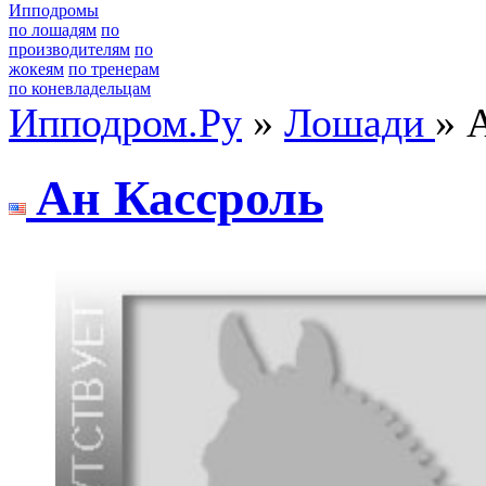
Ипподромы
по лошадям
по
производителям
по
жокеям
по тренерам
по коневладельцам
Ипподром.Ру
»
Лошади
» 
Aн Каccроль