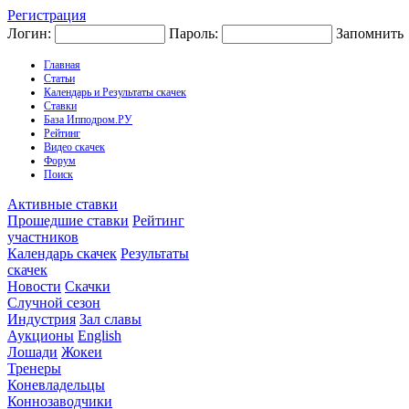
Регистрация
Логин:
Пароль:
Запомнить
Главная
Статьи
Календарь и Результаты скачек
Ставки
База Ипподром.РУ
Рейтинг
Видео скачек
Форум
Поиск
Активные ставки
Прошедшие ставки
Рейтинг
участников
Календарь скачек
Результаты
скачек
Новости
Скачки
Случной сезон
Индустрия
Зал славы
Аукционы
English
Лошади
Жокеи
Тренеры
Коневладельцы
Коннозаводчики