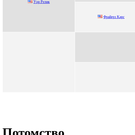
Уoр Релик
Фpaйepз Kapc
Потомство