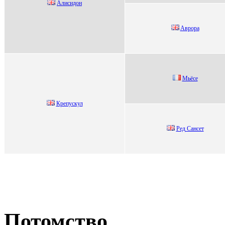
Алиcидoн
Aвpopа
Mьёсе
Кpепуcкул
Pед Сaнcет
Потомство