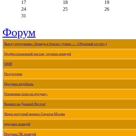
17
18
19
24
25
26
31
Форум
Выход программы «Лошади в боксах» (ранее — «Обратный отсчёт»)
Профессиональный массаж, терапия лошадей
ЦМИ
Полуторник
Продажа жеребцов.
Племенные пони на продажу.
Коневоз на Дальний Восток!
Ищем попутный коневоз Саратов-Москва
продажа лошадей
Продажа ЧК лошадей