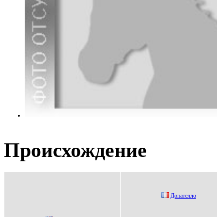
Происхождение
Дoнaтеллo