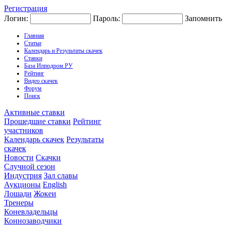
Регистрация
Логин:
Пароль:
Запомнить
Главная
Статьи
Календарь и Результаты скачек
Ставки
База Ипподром.РУ
Рейтинг
Видео скачек
Форум
Поиск
Активные ставки
Прошедшие ставки
Рейтинг
участников
Календарь скачек
Результаты
скачек
Новости
Скачки
Случной сезон
Индустрия
Зал славы
Аукционы
English
Лошади
Жокеи
Тренеры
Коневладельцы
Коннозаводчики