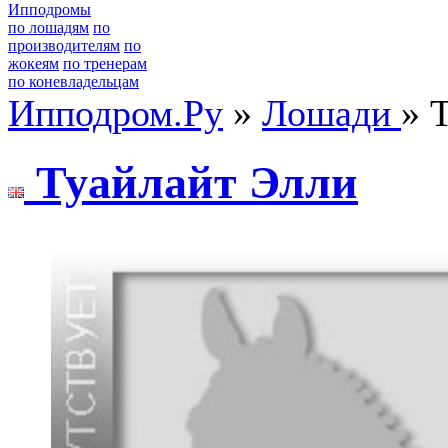
Ипподромы
по лошадям
по
производителям
по
жокеям
по тренерам
по коневладельцам
Ипподром.Ру
»
Лошади
» 
Туaйлaйт Элли