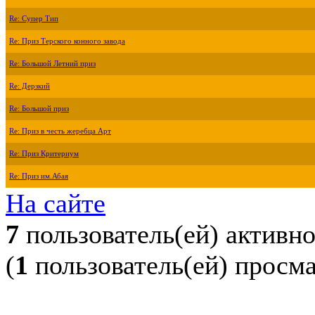
Re: Супер Тип
Re: Приз Терского конного завода
Re: Большой Летний приз
Re: Дерзкий
Re: Большой приз
Re: Приз в честь жеребца Арт
Re: Приз Критериум
Re: Приз им.Абая
На сайте
7
пользователь(ей) активн
(
1
пользователь(ей) просм