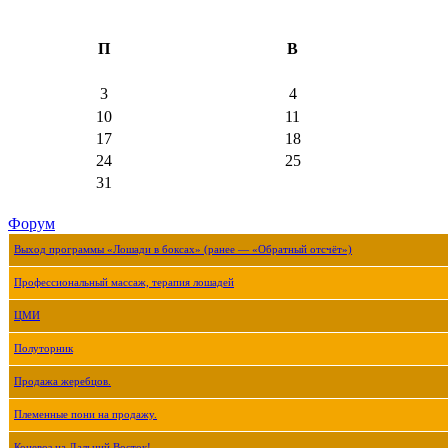
П
В
3
4
10
11
17
18
24
25
31
Форум
Выход программы «Лошади в боксах» (ранее — «Обратный отсчёт»)
Профессиональный массаж, терапия лошадей
ЦМИ
Полуторник
Продажа жеребцов.
Племенные пони на продажу.
Коневоз на Дальний Восток!