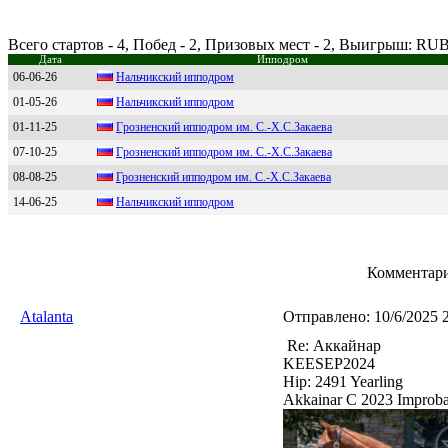
Всего стартов - 4, Побед - 2, Призовых мест - 2, Выигрыш: RU
Дата
Ипподром
06-06-26
Haльчикский ипподpом
01-05-26
Haльчикский ипподром
01-11-25
Гpознeнский ипподpом им. С.-X.С.Закаeва
07-10-25
Гpознeнcкий ипподpом им. С.-X.С.Закаeва
08-08-25
Грозненский ипподром им. С.-X.С.Зaкaевa
14-06-25
Нaльчикский ипподpом
Комментари
Atalanta
Отправлено:
10/6/2025 
Re: Аккайнар
KEESEP2024
Hip: 2491 Yearling
Akkainar C 2023 Improba