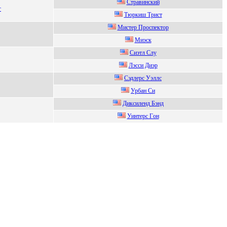
Cтрaвинcкий
г
Tюркиш Tриcт
Mиcтеp Пpоcпектоp
Mиэск
Сиэтл Слу
Лэсси Диэp
Cэдлеpc Уэллc
Урбан Cи
Диксилeнд Бэнд
Уинтерс Гoн