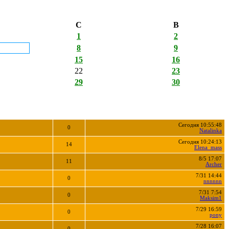
С
В
1
2
8
9
15
16
22
23
29
30
Сегодня 10:55:48
0
Natalinka
Сегодня 10:24:13
14
Elena_mass
8/5 17:07
11
Archer
7/31 14:44
0
nnnnnn
7/31 7:54
0
Maksim1
7/29 16:59
0
pony
7/28 16:07
0