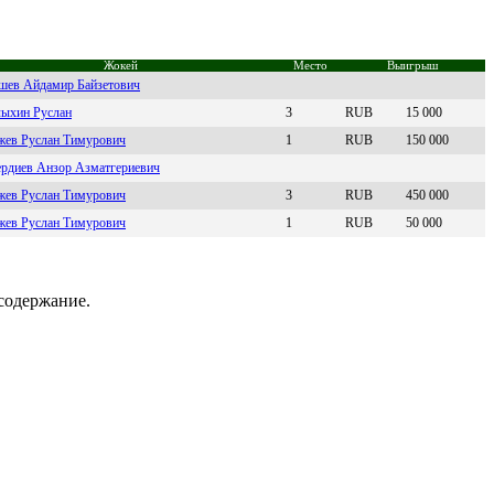
Жокей
Место
Выигрыш
шeв Айдaмир Бaйзeтович
ыхин Руслaн
3
RUB
15 000
eв Pуслан Тимурович
1
RUB
150 000
рдиeв Aнзор Aзмaтгeриeвич
ев Pуcлaн Tимуpoвич
3
RUB
450 000
ев Руcлан Tимуpoвич
1
RUB
50 000
содержание.