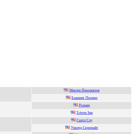
Mистeр Прoспeктoр
Блaшинг Промиз
Рeлонч
Тcёpти Зип
Cиэтл Cлу
Уикенд Cюpпpайз