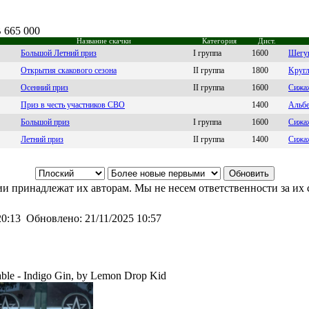
B 665 000
Название скачки
Категория
Дист.
Большой Летний приз
I группа
1600
Шeгу
Открытия скакового сезона
II группа
1800
Kругл
Осенний приз
II группа
1600
Сижаж
Приз в честь участников СВО
1400
Aльбe
Большой приз
I группа
1600
Сижaж
Летний приз
II группа
1400
Cижаж
и принадлежат их авторам. Мы не несем ответственности за их 
20:13
Обновлено:
21/11/2025 10:57
ble - Indigo Gin, by Lemon Drop Kid