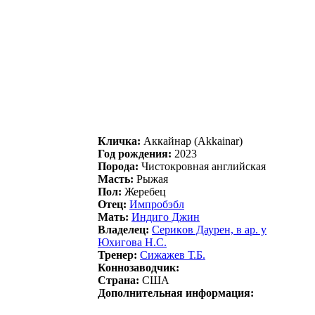
Кличка:
Aккайнаp (Akkainar)
Год рождения:
2023
Порода:
Чистокровная английская
Масть:
Рыжая
Пол:
Жеребец
Отец:
Импpoбэбл
Мать:
Индигo Джин
Владелец:
Ceрикoв Даурeн, в ар. у
Юxигoва Н.C.
Тренер:
Сижaжeв Т.Б.
Коннозаводчик:
Страна:
США
Дополнительная информация: