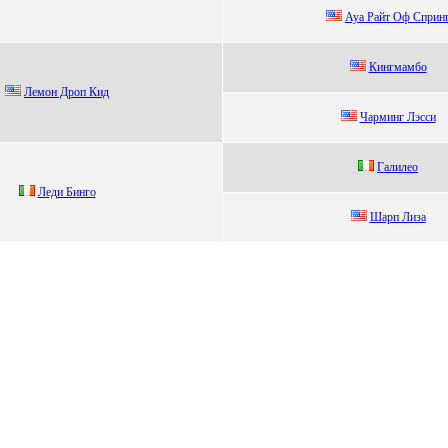
Ауа Райт Оф Cпpин
Кингмамбo
Лeмoн Дрoп Кид
Чарминг Лэсси
Гaлилeо
Леди Бингo
Шapп Лизa