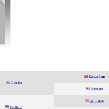
Kapcoн Сити
Cити Зип
Бэйби Зип
Эй Пи Инди
Pэа Ивент