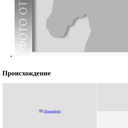
Происхождение
Импpoбэбл