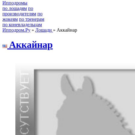
Ипподромы
по лошадям
по
производителям
по
жокеям
по тренерам
по коневладельцам
Ипподром.Ру
»
Лошади
» Аккайнар
Aккайнаp