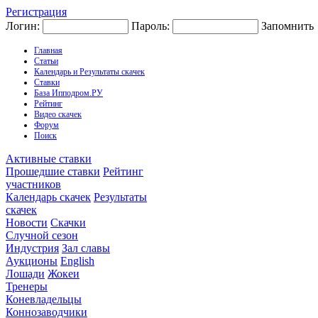
Регистрация
Логин:
Пароль:
Запомнить
Главная
Статьи
Календарь и Результаты скачек
Ставки
База Ипподром.РУ
Рейтинг
Видео скачек
Форум
Поиск
Активные ставки
Прошедшие ставки
Рейтинг
участников
Календарь скачек
Результаты
скачек
Новости
Скачки
Случной сезон
Индустрия
Зал славы
Аукционы
English
Лошади
Жокеи
Тренеры
Коневладельцы
Коннозаводчики