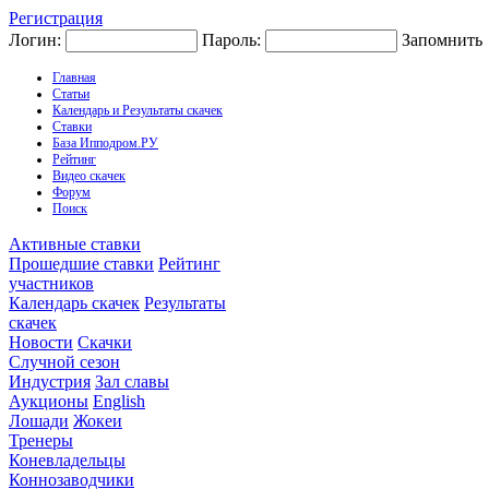
Регистрация
Логин:
Пароль:
Запомнить
Главная
Статьи
Календарь и Результаты скачек
Ставки
База Ипподром.РУ
Рейтинг
Видео скачек
Форум
Поиск
Активные ставки
Прошедшие ставки
Рейтинг
участников
Календарь скачек
Результаты
скачек
Новости
Скачки
Случной сезон
Индустрия
Зал славы
Аукционы
English
Лошади
Жокеи
Тренеры
Коневладельцы
Коннозаводчики