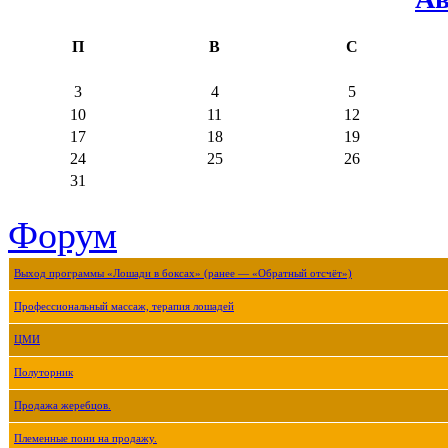
П
В
С
3
4
5
10
11
12
17
18
19
24
25
26
31
Форум
Выход программы «Лошади в боксах» (ранее — «Обратный отсчёт»)
Профессиональный массаж, терапия лошадей
ЦМИ
Полуторник
Продажа жеребцов.
Племенные пони на продажу.