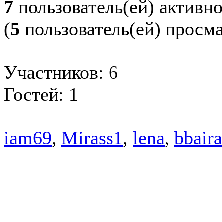
7
пользователь(ей) активн
(
5
пользователь(ей) просм
Участников: 6
Гостей: 1
iam69
,
Mirass1
,
lena
,
bbair