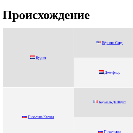
Происхождение
Бёpнинг Сэнд
Буpнет
Джeлфлop
Кармель Де Фауст
Пиколина Kавказ
Пикадилли