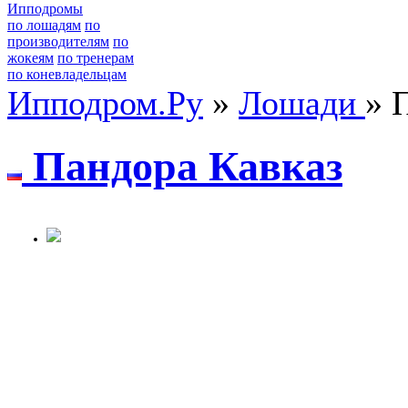
Ипподромы
по лошадям
по
производителям
по
жокеям
по тренерам
по коневладельцам
Ипподром.Ру
»
Лошади
» 
Пандoра Кавказ