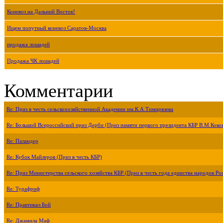
Коневоз на Дальний Восток!
Ищем попутный коневоз Саратов-Москва
продажа лошадей
Продажа ЧК лошадей
Комментарии
Re: Приз в честь сельскохозяйственной Академии им.К.А.Тимирязева
Re: Большой Всероссийский приз Дерби (Приз памяти первого президента КБР В.М.Коко
Re: Паландер
Re: Кубок Майлеров (Приз в честь КБР)
Re: Приз Министерства сельского хозяйства КБР (Приз в честь года единства народов Ро
Re: Турафриф
Re: Практикал Бой
Re: Джамила Маф