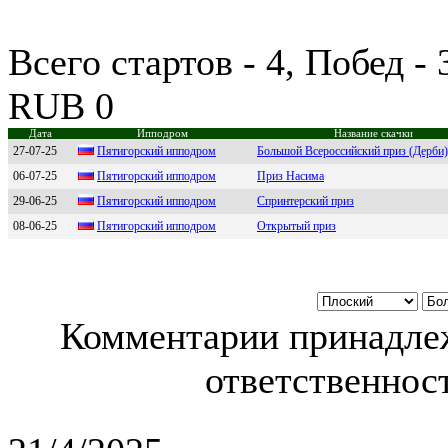
Всего стартов - 4, Побед -
RUB 0
Дата
Ипподром
Название скачки
27-07-25
Пятигоpский ипподpом
Большой Всероссийский приз (Дерби)
06-07-25
Пятигорcкий ипподром
Приз Насима
29-06-25
Пятигopcкий иппoдpoм
Спринтерский приз
08-06-25
Пятигopский иппoдpoм
Открытый приз
Комментарии принадлеж
ответственност