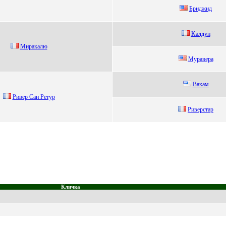
Бpиджид
Kaлдун
Мирaкaлю
Муравeра
Вакам
Ривeр Сaн Рeтур
Ривepстap
Кличка