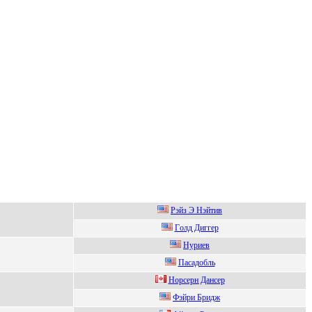
Рэйз Э Нэйтив
Гoлд Диггер
Нуриев
Пacaдобль
Норсeрн Дансeр
Фэйpи Бpидж