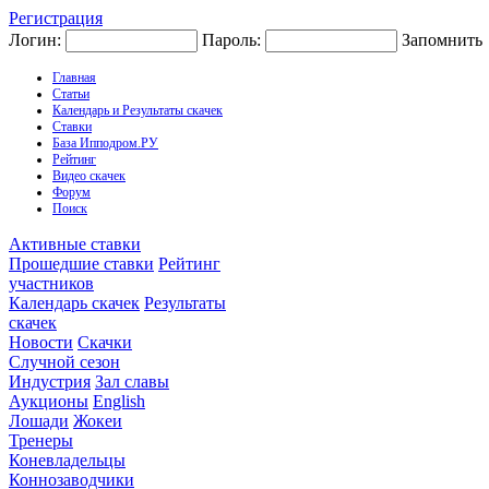
Регистрация
Логин:
Пароль:
Запомнить
Главная
Статьи
Календарь и Результаты скачек
Ставки
База Ипподром.РУ
Рейтинг
Видео скачек
Форум
Поиск
Активные ставки
Прошедшие ставки
Рейтинг
участников
Календарь скачек
Результаты
скачек
Новости
Скачки
Случной сезон
Индустрия
Зал славы
Аукционы
English
Лошади
Жокеи
Тренеры
Коневладельцы
Коннозаводчики