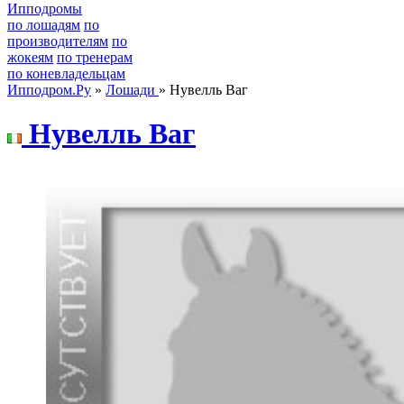
Ипподромы
по лошадям
по
производителям
по
жокеям
по тренерам
по коневладельцам
Ипподром.Ру
»
Лошади
» Нувелль Ваг
Нувелль Baг