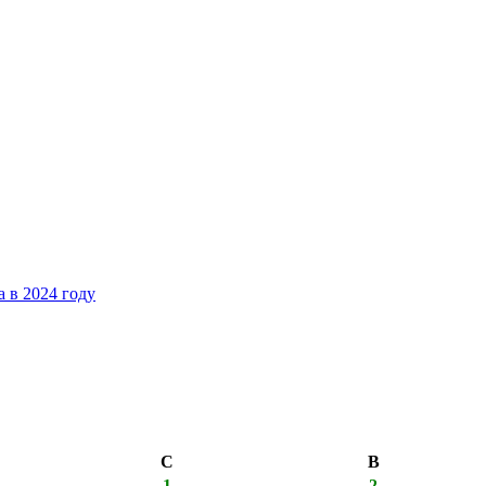
 в 2024 году
С
В
1
2