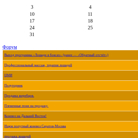
3
4
10
11
17
18
24
25
31
Форум
Выход программы «Лошади в боксах» (ранее — «Обратный отсчёт»)
Профессиональный массаж, терапия лошадей
ЦМИ
Полуторник
Продажа жеребцов.
Племенные пони на продажу.
Коневоз на Дальний Восток!
Ищем попутный коневоз Саратов-Москва
продажа лошадей