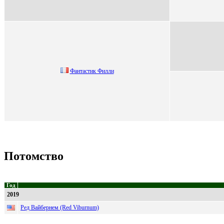
Фантастик Филли
Потомство
Год
2019
Ред Вайбернем (Red Viburnum)