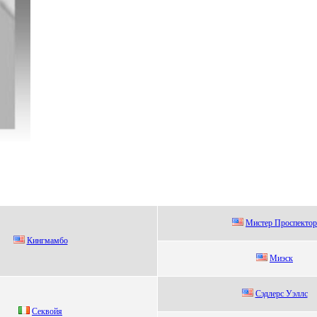
Mистеp Пpоспектоp
Кингмамбо
Mиэск
Cэдлерc Уэллc
Сeквойя