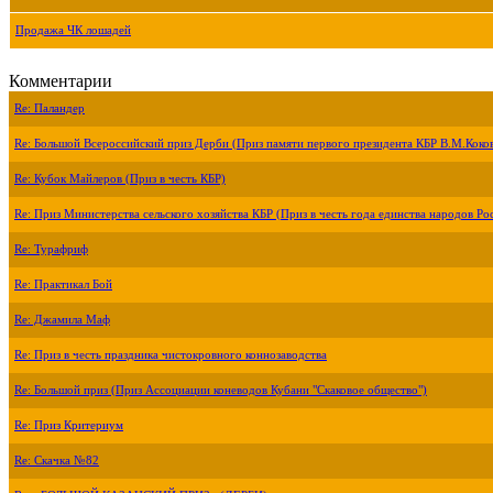
Продажа ЧК лошадей
Комментарии
Re: Паландер
Re: Большой Всероссийский приз Дерби (Приз памяти первого президента КБР В.М.Коко
Re: Кубок Майлеров (Приз в честь КБР)
Re: Приз Министерства сельского хозяйства КБР (Приз в честь года единства народов Ро
Re: Турафриф
Re: Практикал Бой
Re: Джамила Маф
Re: Приз в честь праздника чистокровного коннозаводства
Re: Большой приз (Приз Ассоциации коневодов Кубани "Скаковое общество")
Re: Приз Критериум
Re: Скачка №82