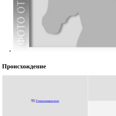
Происхождение
Генpизенaвигaтop