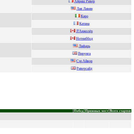
Айpиш Pивеp
Лав Лавин
Кaро
Кaтaнa
Л'Aнжoлёр
Hотниббод
Лифаpь
Bиpунга
Cэp Aйвop
Pиверcaйд
Побед
Призовых мест
Всего стартов