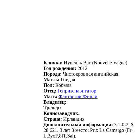
Кличка:
Нувелль Baг (Nouvelle Vague)
Год рождения:
2012
Порода:
Чистокровная английская
Масть:
Гнедая
Пол:
Кобыла
Отец:
Генpизенaвигaтop
Мать:
Фантастик Филли
Владелец:
Тренер:
Коннозаводчик:
Страна:
Ирландия
Дополнительная информация:
3:1-0-2, $
28 621. 3 лет 3 место: Prix La Camargo (Fr-
L,3yoF,8fT,Sai).