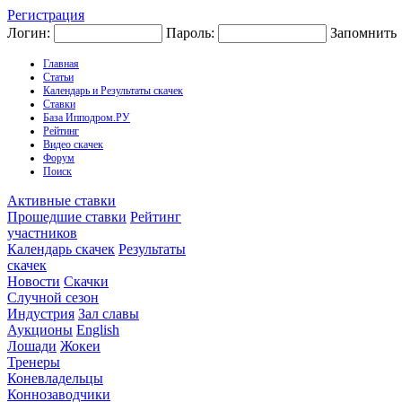
Регистрация
Логин:
Пароль:
Запомнить
Главная
Статьи
Календарь и Результаты скачек
Ставки
База Ипподром.РУ
Рейтинг
Видео скачек
Форум
Поиск
Активные ставки
Прошедшие ставки
Рейтинг
участников
Календарь скачек
Результаты
скачек
Новости
Скачки
Случной сезон
Индустрия
Зал славы
Аукционы
English
Лошади
Жокеи
Тренеры
Коневладельцы
Коннозаводчики