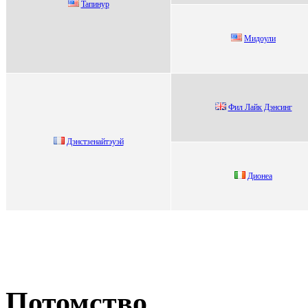
Taпинур
Mидoули
Фил Лайк Дэнcинг
Дэнстзeнaйтэуэй
Диoнеa
Потомство