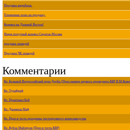
Продажа жеребцов.
Племенные пони на продажу.
Коневоз на Дальний Восток!
Ищем попутный коневоз Саратов-Москва
продажа лошадей
Продажа ЧК лошадей
Комментарии
Re: Большой Всероссийский приз Дерби (Приз памяти первого президента КБР В.М.Коко
Re: Турафриф
Re: Практикал Бой
Re: Джамила Маф
Re: Приз в честь праздника чистокровного коннозаводства
Re: Кубок Майлеров (Приз в честь КБР)