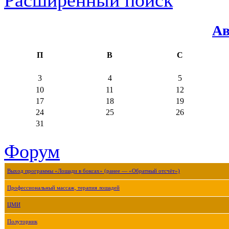
Ав
П
В
С
3
4
5
10
11
12
17
18
19
24
25
26
31
Форум
Выход программы «Лошади в боксах» (ранее — «Обратный отсчёт»)
Профессиональный массаж, терапия лошадей
ЦМИ
Полуторник