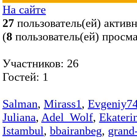
На сайте
27
пользователь(ей) актив
(
8
пользователь(ей) просм
Участников: 26
Гостей: 1
Salman
,
Mirass1
,
Evgeniy7
Juliana
,
Adel_Wolf
,
Ekateri
Istambul
,
bbairanbeg
,
grand