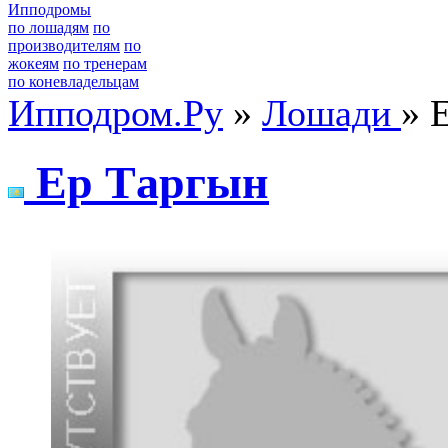
Ипподромы
по лошадям
по
производителям
по
жокеям
по тренерам
по коневладельцам
Ипподром.Ру
»
Лошади
» 
Ep Тapгын