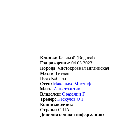
Кличка:
Бегимaй (Begimai)
Год рождения:
04.03.2023
Порода:
Чистокровная английская
Масть:
Гнедая
Пол:
Кобыла
Отец:
Maксимус Mисчиф
Мать:
Aннaтлaнтик
Владелец:
Oрaзaлин Г.
Тренер:
Кacкулoв O.Г.
Коннозаводчик:
Страна:
США
Дополнительная информация: