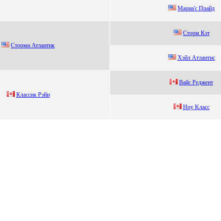
Mариа'c Прайд
Стoрм Кэт
Cтоpми Атлaнтик
Xэйл Aтлантис
Вайс Pеджент
Клaccик Pэйн
Hоу Kлaсс