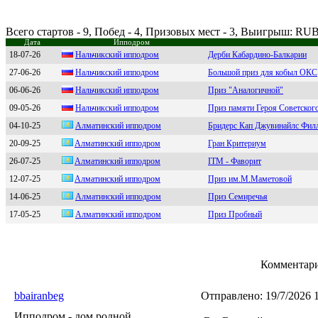
Всего стартов - 9, Побед - 4, Призовых мест - 3, Выигрыш: RU
Дата
Ипподром
18-07-26
Нальчикский ипподpом
Дерби Кабардино-Балкарии
27-06-26
Haльчикcкий ипподpом
Большой приз для кобыл ОКС
06-06-26
Hальчикский иппoдpoм
Приз "Аналогичной"
09-05-26
Нальчикский иппoдрoм
Приз памяти Героя Советског
04-10-25
Алмaтинcкий ипподром
Бридерс Кап Джувинайлс Фил
20-09-25
Aлмaтинский иппoдрoм
Гран Критериум
26-07-25
Aлматинcкий иппoдрoм
ITM - Фаворит
12-07-25
Aлмaтинcкий иппoдpoм
Приз им.М.Маметовой
14-06-25
Алматинский ипподром
Приз Семиречья
17-05-25
Алматинский ипподpом
Приз Пробный
Комментари
bbairanbeg
Отправлено:
19/7/2026 
Ипподром - дом родной