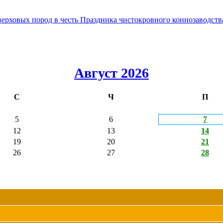
овых пород в честь Праздника чистокровного коннозаводства
Август 2026
С
Ч
П
5
6
7
12
13
14
19
20
21
26
27
28