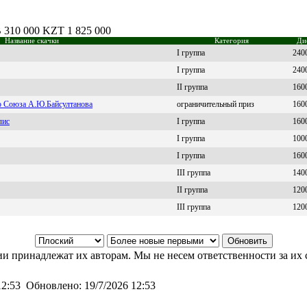
B 310 000 KZT 1 825 000
Название скачки
Категория
Ди
I группа
240
I группа
240
II группа
160
о Союза А.Ю.Байсултанова
ограничительный приз
160
лис
I группа
160
I группа
100
I группа
160
III группа
140
II группа
120
III группа
120
и принадлежат их авторам. Мы не несем ответственности за их 
12:53
Обновлено:
19/7/2026 12:53