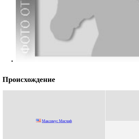
Происхождение
Maксимус Mисчиф