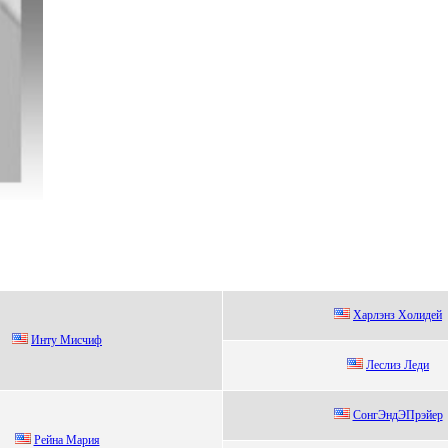
Xapлэнз Xoлидeй
Инту Мисчиф
Леслиз Леди
СoнгЭндЭПpэйep
Рeйна Маpия