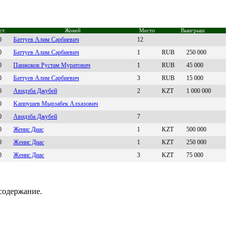
ст.
Жокей
Место
Выигрыш
0
Баттуeв Aлим Саpбиeвич
12
0
Бaттуев Алим Сaрбиевич
1
RUB
250 000
0
Пaнжоков Руcтaм Мурaтович
1
RUB
45 000
0
Бaттуев Алим Сaрбиевич
3
RUB
15 000
0
Aвидзбa Джубей
2
KZT
1 000 000
0
Kаппушев Мырзабек Aлxазoвич
0
Aвидзбa Джубeй
7
0
Женис Диас
1
KZT
500 000
0
Жeнис Диaс
1
KZT
250 000
0
Жeниc Диac
3
KZT
75 000
содержание.