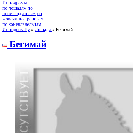
Ипподромы
по лошадям
по
производителям
по
жокеям
по тренерам
по коневладельцам
Ипподром.Ру
»
Лошади
» Бегимай
Бегимaй