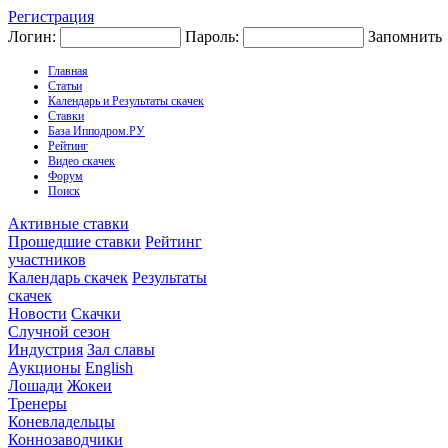
Регистрация
Логин:
Пароль:
Запомнить
Главная
Статьи
Календарь и Результаты скачек
Ставки
База Ипподром.РУ
Рейтинг
Видео скачек
Форум
Поиск
Активные ставки
Прошедшие ставки
Рейтинг
участников
Календарь скачек
Результаты
скачек
Новости
Скачки
Случной сезон
Индустрия
Зал славы
Аукционы
English
Лошади
Жокеи
Тренеры
Коневладельцы
Коннозаводчики