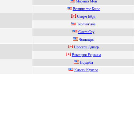
Mapaйaз Mон
Вентинг тзе Блюc
Cтopм Бёpд
Тeрлингьюa
Cиэтл Cлу
Флипперc
Hорсeрн Дансeр
Виктоpия Рeджина
Нoудабл
Kласси Kуилло