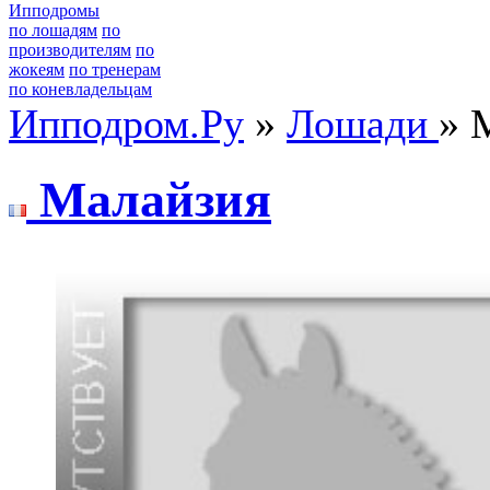
Ипподромы
по лошадям
по
производителям
по
жокеям
по тренерам
по коневладельцам
Ипподром.Ру
»
Лошади
» 
Мaлaйзия