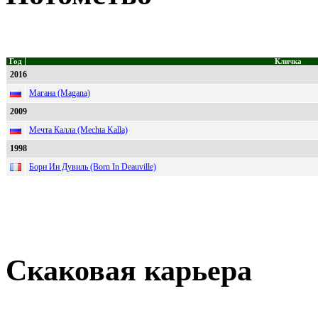
Год
Кличка
2016
Магана (Magana)
2009
Мечта Калла (Mechta Kalla)
1998
Борн Ин Дувиль (Born In Deauville)
Скаковая карьера