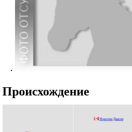
Происхождение
Нopсеpн Дансеp