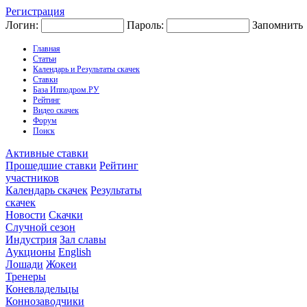
Регистрация
Логин:
Пароль:
Запомнить
Главная
Статьи
Календарь и Результаты скачек
Ставки
База Ипподром.РУ
Рейтинг
Видео скачек
Форум
Поиск
Активные ставки
Прошедшие ставки
Рейтинг
участников
Календарь скачек
Результаты
скачек
Новости
Скачки
Случной сезон
Индустрия
Зал славы
Аукционы
English
Лошади
Жокеи
Тренеры
Коневладельцы
Коннозаводчики