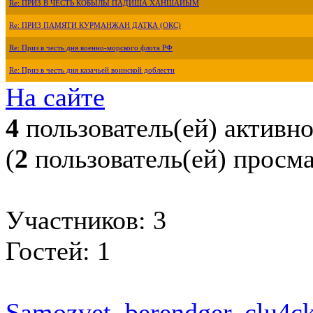
Re: ПРИЗ В ЧЕСТЬ КОБЫЛЫ ПАДИША ХАНШАЙЫМ
Re: ПРИЗ ПАМЯТИ КУРМАНЖАН ДАТКА (ОКС)
Re: Приз в честь дня военно-морского флота РФ
Re: Приз в честь дня казачьей воинской доблести
На сайте
4
пользователь(ей) активн
(
2
пользователь(ей) просм
Участников: 3
Гостей: 1
Samozvet
,
berendger
,
clu4c