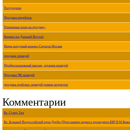
Полуторник
Продажа жеребцов.
Племенные пони на продажу.
Коневоз на Дальний Восток!
Ищем попутный коневоз Саратов-Москва
продажа лошадей
Профессиональный массаж, терапия лошадей
Продажа ЧК лошадей
продажа арабских лошадей разных возрастов
Комментарии
Re: Супер Тип
Re: Большой Всероссийский приз Дерби (Приз памяти первого президента КБР В.М.Коко