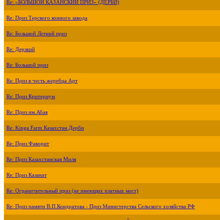
Re: «БОЛЬШОЙ КАЗАНСКИЙ ПРИЗ» (ДЕРБИ)
Re: Приз Терского конного завода
Re: Большой Летний приз
Re: Дерзкий
Re: Большой приз
Re: Приз в честь жеребца Арт
Re: Приз Критериум
Re: Приз им.Абая
Re: Kinga Farm Казахстан Дерби
Re: Приз Фаворит
Re: Приз Казахстанская Миля
Re: Приз Казанат
Re: Ограничительный приз (не имеющих платных мест)
Re: Приз памяти В.П.Кондратова - Приз Министерства Сельского хозяйства РФ