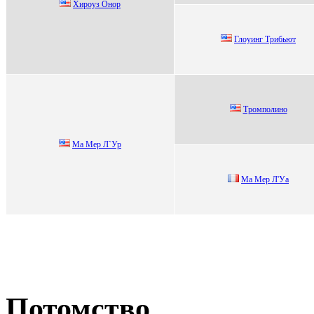
Хиpoуз Онop
Глоуинг Трибьют
Tромполино
Мa Мер Л`Ур
Ма Меp Л'Уа
Потомство